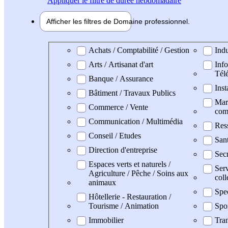
Appliquer
le filtre de durée hebdomadaire
Afficher les filtres de
Domaine pro
fessionnel
Domaine professionel
Achats / Comptabilité / Gestion
Indu
Arts / Artisanat d'art
Info
Tél
Banque / Assurance
Inst
Bâtiment / Travaux Publics
Mark
Commerce / Vente
com
Communication / Multimédia
Res
Conseil / Etudes
San
Direction d'entreprise
Secr
Espaces verts et naturels /
Serv
Agriculture / Pêche / Soins aux
coll
animaux
Spe
Hôtellerie - Restauration /
Tourisme / Animation
Spo
Immobilier
Tran