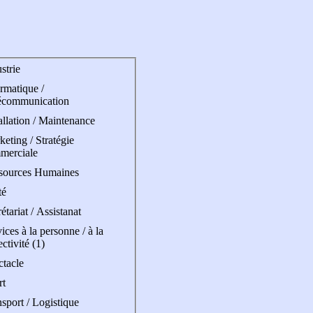
strie
rmatique /
écommunication
allation / Maintenance
eting / Stratégie
merciale
sources Humaines
té
étariat / Assistanat
ices à la personne / à la
ectivité (1)
ctacle
rt
sport / Logistique