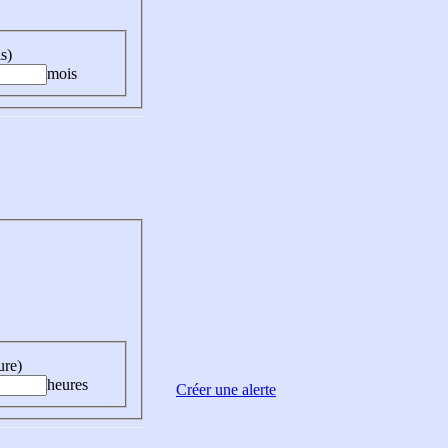
s)
mois
ure)
heures
Créer une alerte