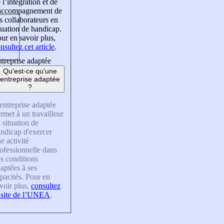
 l’intégration et de
’accompagnement de
s collaborateurs en
tuation de handicap.
ur en savoir plus,
nsultez cet article
.
treprise adaptée
Qu'est-ce qu'une
entreprise adaptée
?
entreprise adaptée
rmet à un travailleur
 situation de
ndicap d'exercer
e activité
ofessionnelle dans
s conditions
aptées à ses
pacités. Pour en
voir plus,
consultez
 site de l’UNEA
.