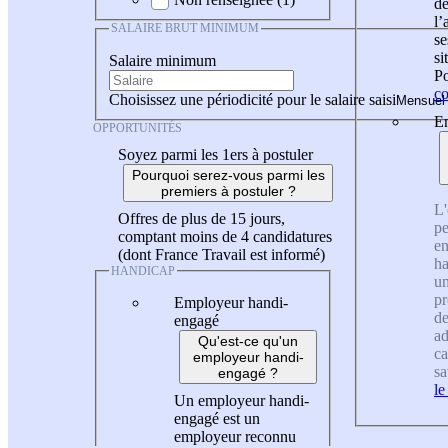
de
l
SALAIRE BRUT MINIMUM
se
si
Salaire minimum
Po
co
Choisissez une périodicité pour le salaire saisi
En
OPPORTUNITÉS
Soyez parmi les 1ers à postuler
Pourquoi serez-vous parmi les
premiers à postuler ?
L'
Offres de plus de 15 jours,
pe
comptant moins de 4 candidatures
en
(dont France Travail est informé)
ha
HANDICAP
un
pr
Employeur handi-
de
engagé
ad
Qu'est-ce qu'un
ca
employeur handi-
sa
engagé ?
le
Un employeur handi-
engagé est un
employeur reconnu