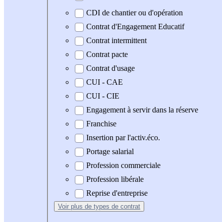
CDI de chantier ou d'opération
Contrat d'Engagement Educatif
Contrat intermittent
Contrat pacte
Contrat d'usage
CUI - CAE
CUI - CIE
Engagement à servir dans la réserve
Franchise
Insertion par l'activ.éco.
Portage salarial
Profession commerciale
Profession libérale
Reprise d'entreprise
Voir plus
de types de contrat