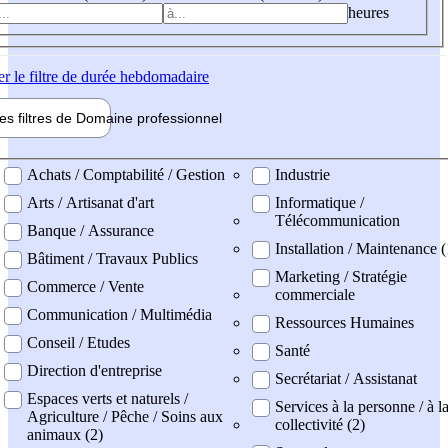
heures
er
le filtre de durée hebdomadaire
les filtres de
Domaine pro
fessionnel
ne professionel
Achats / Comptabilité / Gestion
Industrie
Arts / Artisanat d'art
Informatique /
Télécommunication
Banque / Assurance
Installation / Maintenance (
Bâtiment / Travaux Publics
Marketing / Stratégie
Commerce / Vente
commerciale
Communication / Multimédia
Ressources Humaines
Conseil / Etudes
Santé
Direction d'entreprise
Secrétariat / Assistanat
Espaces verts et naturels /
Services à la personne / à l
Agriculture / Pêche / Soins aux
collectivité (2)
animaux (2)