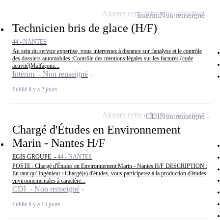
Ajouter cette offre à ma sélection
Intérim
Non renseigné
Technicien bris de glace (H/F)
44 - NANTES
Au sein du service expertise, vous intervenez à distance sur l'analyse et le contrôle
des dossiers automobiles :Contrôle des mentions légales sur les factures (code
activité)Malfaçons...
Intérim - Non renseigné
Publié il y a 2 jours
Ajouter cette offre à ma sélection
CDI
Non renseigné
Chargé d'Études en Environnement
Marin - Nantes H/F
EGIS GROUPE -
44 - NANTES
POSTE : Chargé d'Études en Environnement Marin - Nantes H/F DESCRIPTION :
En tant qu' Ingénieur / Chargé(e) d'études, vous participerez à la production d'études
environnementales à caractère...
CDI - Non renseigné
Publié il y a 15 jours