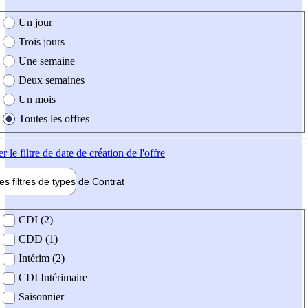
e création de l'offre
Un jour
Trois jours
Une semaine
Deux semaines
Un mois
Toutes les offres
er
le filtre de date de création de l'offre
les filtres de types de
Contrat
de contrat
CDI (2)
CDD (1)
Intérim (2)
CDI Intérimaire
Saisonnier