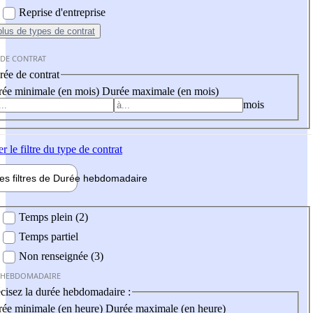
Reprise d'entreprise
plus
de types de contrat
 DE CONTRAT
ée de contrat
ée minimale (en mois)
Durée maximale (en mois)
mois
er
le filtre du type de contrat
les filtres de
Durée hebdo
madaire
 hebdomadaire
Temps plein (2)
Temps partiel
Non renseignée (3)
 HEBDOMADAIRE
cisez la durée hebdomadaire :
ée minimale (en heure)
Durée maximale (en heure)