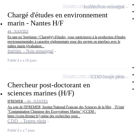
Ajouter cette offre à ma sélection
Intérim
Non renseigné
Chargé d'études en environnement
marin - Nantes H/F
44 - NANTES
En tant qu' Ingénieur / Chargé(e) d'études, vous participerez à la production d'études
environnementales à caractère réglementaire pour des projets en interface avec le
milieu marin (évaluation...
Intérim - Non renseigné
Publié il y a 18 jours
Ajouter cette offre à ma sélection
CDD
Temps plein
Chercheur post-doctorant en
sciences marines (H/F)
IFREMER -
44 - NANTES
Au sein de l'IFREMER, Institut National Français des Sciences de la Mer, , l'Unité
"Contamination Chimique des Ecosystèmes Marins" (CCEM -
https://ccem.ifremer.fr/) mène des recherches pour...
CDD - Temps plein
Publié il y a 7 jours