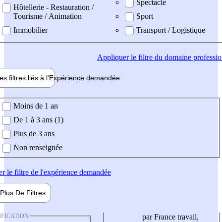
Spectacle
Hôtellerie - Restauration /
Tourisme / Animation
Sport
Immobilier
Transport / Logistique
Appliquer
le filtre du domaine professi
es filtres liés à l'
Expérience
demandée
ience demandée
Moins de 1 an
De 1 à 3 ans (1)
Plus de 3 ans
Non renseignée
er
le filtre de l'expérience demandée
Plus De
Filtres
IFICATION
par France travail,