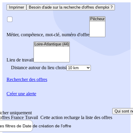
Imprimer
Besoin d'aide sur la recherche d'offres d'emploi ?
Métier, compétence, mot-clé, numéro d'offre
Lieu de travail
Distance autour du lieu choisi
Rechercher
des offres
Créer une alerte
Qui sont n
icher uniquement
 offres France Travail
Cette action recharge la liste des offres
les filtres de
Date de création
de l'offre