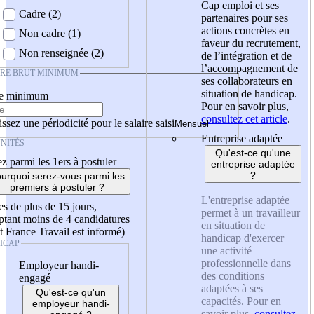
Cap emploi et ses
Cadre (2)
partenaires pour ses
actions concrètes en
Non cadre (1)
faveur du recrutement,
Non renseignée (2)
de l’intégration et de
l’accompagnement de
IRE BRUT MINIMUM
ses collaborateurs en
situation de handicap.
re minimum
Pour en savoir plus,
consultez cet article
.
ssez une périodicité pour le salaire saisi
Entreprise adaptée
NITÉS
Qu'est-ce qu'une
z parmi les 1ers à postuler
entreprise adaptée
?
urquoi serez-vous parmi les
premiers à postuler ?
L'entreprise adaptée
es de plus de 15 jours,
permet à un travailleur
tant moins de 4 candidatures
en situation de
t France Travail est informé)
handicap d'exercer
ICAP
une activité
professionnelle dans
Employeur handi-
des conditions
engagé
adaptées à ses
Qu'est-ce qu'un
capacités. Pour en
employeur handi-
savoir plus,
consultez