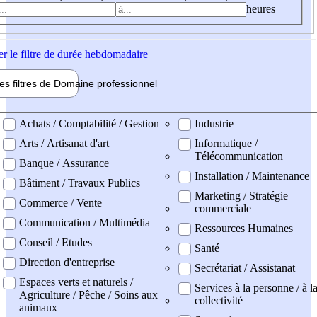
heures
er
le filtre de durée hebdomadaire
les filtres de
Domaine pro
fessionnel
ne professionel
Achats / Comptabilité / Gestion
Industrie
Arts / Artisanat d'art
Informatique /
Télécommunication
Banque / Assurance
Installation / Maintenance
Bâtiment / Travaux Publics
Marketing / Stratégie
Commerce / Vente
commerciale
Communication / Multimédia
Ressources Humaines
Conseil / Etudes
Santé
Direction d'entreprise
Secrétariat / Assistanat
Espaces verts et naturels /
Services à la personne / à l
Agriculture / Pêche / Soins aux
collectivité
animaux