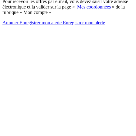
Pour recevoir les offres par e-mail, vous devez saisir votre adresse
électronique et la valider sur la page «
Mes coordonnées
» de la
rubrique « Mon compte »
Annuler
Enregistrer mon alerte
Enregistrer
mon alerte