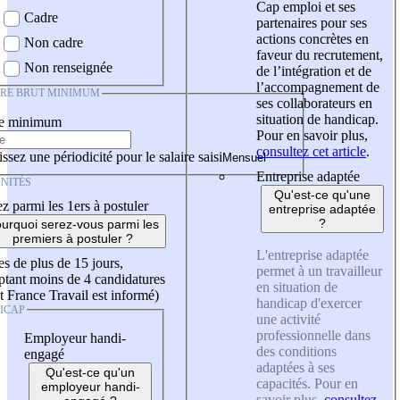
Cap emploi et ses
Cadre
partenaires pour ses
actions concrètes en
Non cadre
faveur du recrutement,
Non renseignée
de l’intégration et de
l’accompagnement de
IRE BRUT MINIMUM
ses collaborateurs en
situation de handicap.
re minimum
Pour en savoir plus,
consultez cet article
.
ssez une périodicité pour le salaire saisi
Entreprise adaptée
NITÉS
Qu'est-ce qu'une
z parmi les 1ers à postuler
entreprise adaptée
?
urquoi serez-vous parmi les
premiers à postuler ?
L'entreprise adaptée
es de plus de 15 jours,
permet à un travailleur
tant moins de 4 candidatures
en situation de
t France Travail est informé)
handicap d'exercer
ICAP
une activité
professionnelle dans
Employeur handi-
des conditions
engagé
adaptées à ses
Qu'est-ce qu'un
capacités. Pour en
employeur handi-
savoir plus,
consultez