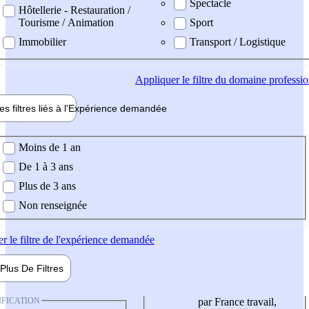
Spectacle
Hôtellerie - Restauration /
Tourisme / Animation
Sport
Immobilier
Transport / Logistique
Appliquer
le filtre du domaine professi
es filtres liés à l'
Expérience
demandée
ience demandée
Moins de 1 an
De 1 à 3 ans
Plus de 3 ans
Non renseignée
er
le filtre de l'expérience demandée
Plus De
Filtres
IFICATION
par France travail,