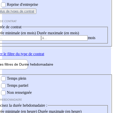
Reprise d'entreprise
plus
de types de contrat
 DE CONTRAT
ée de contrat
ée minimale (en mois)
Durée maximale (en mois)
mois
er
le filtre du type de contrat
les filtres de
Durée hebdo
madaire
 hebdomadaire
Temps plein
Temps partiel
Non renseignée
 HEBDOMADAIRE
cisez la durée hebdomadaire :
ée minimale (en heure)
Durée maximale (en heure)