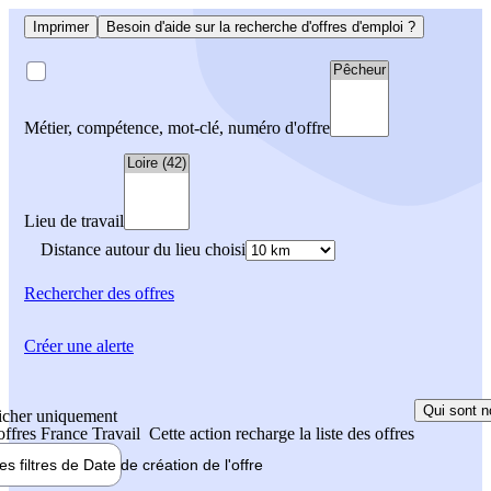
Imprimer
Besoin d'aide sur la recherche d'offres d'emploi ?
Métier, compétence, mot-clé, numéro d'offre
Lieu de travail
Distance autour du lieu choisi
Rechercher
des offres
Créer une alerte
Qui sont n
icher uniquement
 offres France Travail
Cette action recharge la liste des offres
les filtres de
Date de création
de l'offre