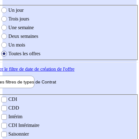
e création de l'offre
Un jour
Trois jours
Une semaine
Deux semaines
Un mois
Toutes les offres
er
le filtre de date de création de l'offre
les filtres de types de
Contrat
de contrat
CDI
CDD
Intérim
CDI Intérimaire
Saisonnier