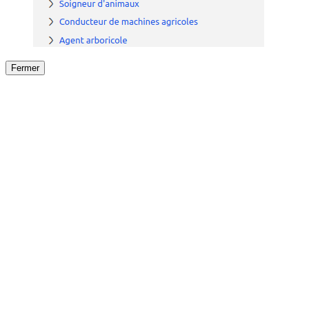
Fermer
Fermer
le détail de l'offre
/
Offre
sur
Offre précéden