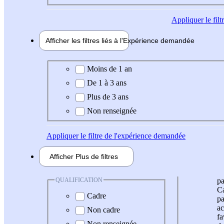
Appliquer
le fil
Afficher les filtres liés à l'
Expérience
demandée
Expérience demandée
Moins de 1 an
De 1 à 3 ans
Plus de 3 ans
Non renseignée
Appliquer
le filtre de l'expérience demandée
Afficher
Plus de
filtres
QUALIFICATION
pa
Ca
Cadre
pa
ac
Non cadre
fa
Non renseignée