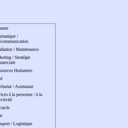
strie
rmatique /
écommunication
allation / Maintenance
eting / Stratégie
merciale
sources Humaines
té
étariat / Assistanat
ices à la personne / à la
ectivité
ctacle
rt
sport / Logistique