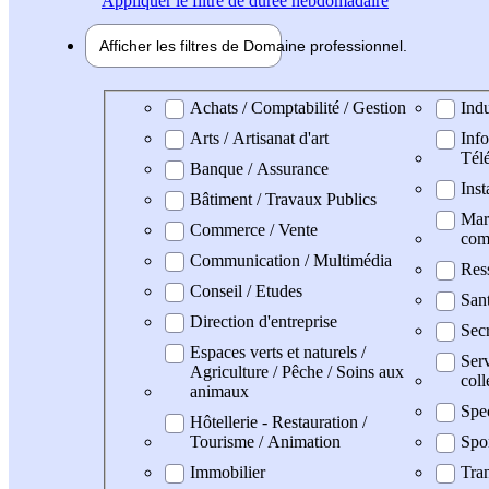
Appliquer
le filtre de durée hebdomadaire
Afficher les filtres de
Domaine pro
fessionnel
Domaine professionel
Achats / Comptabilité / Gestion
Indu
Arts / Artisanat d'art
Info
Tél
Banque / Assurance
Inst
Bâtiment / Travaux Publics
Mark
Commerce / Vente
com
Communication / Multimédia
Res
Conseil / Etudes
San
Direction d'entreprise
Secr
Espaces verts et naturels /
Serv
Agriculture / Pêche / Soins aux
coll
animaux
Spe
Hôtellerie - Restauration /
Tourisme / Animation
Spo
Immobilier
Tran