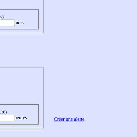
s)
mois
ure)
heures
Créer une alerte