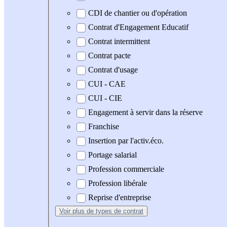
CDI de chantier ou d'opération
Contrat d'Engagement Educatif
Contrat intermittent
Contrat pacte
Contrat d'usage
CUI - CAE
CUI - CIE
Engagement à servir dans la réserve
Franchise
Insertion par l'activ.éco.
Portage salarial
Profession commerciale
Profession libérale
Reprise d'entreprise
Voir plus
de types de contrat