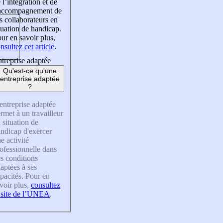
 l’intégration et de
’accompagnement de
s collaborateurs en
tuation de handicap.
ur en savoir plus,
nsultez cet article
.
treprise adaptée
Qu'est-ce qu'une
entreprise adaptée
?
entreprise adaptée
rmet à un travailleur
 situation de
ndicap d'exercer
e activité
ofessionnelle dans
s conditions
aptées à ses
pacités. Pour en
voir plus,
consultez
 site de l’UNEA
.