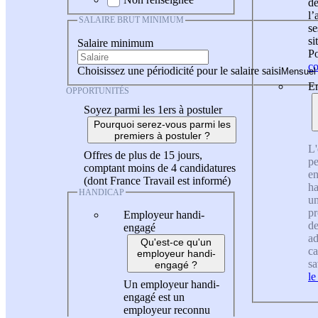
de
l
SALAIRE BRUT MINIMUM
se
si
Salaire minimum
Po
co
Choisissez une périodicité pour le salaire saisi
En
OPPORTUNITÉS
Soyez parmi les 1ers à postuler
Pourquoi serez-vous parmi les
premiers à postuler ?
L'
Offres de plus de 15 jours,
pe
comptant moins de 4 candidatures
en
(dont France Travail est informé)
ha
HANDICAP
un
pr
Employeur handi-
de
engagé
ad
Qu'est-ce qu'un
ca
employeur handi-
sa
engagé ?
le
Un employeur handi-
engagé est un
employeur reconnu