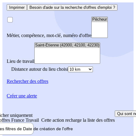
Imprimer
Besoin d'aide sur la recherche d'offres d'emploi ?
Métier, compétence, mot-clé, numéro d'offre
Lieu de travail
Distance autour du lieu choisi
Rechercher
des offres
Créer une alerte
Qui sont n
icher uniquement
 offres France Travail
Cette action recharge la liste des offres
les filtres de
Date de création
de l'offre