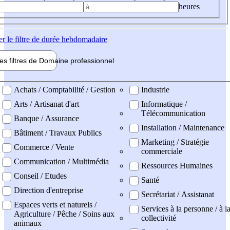
heures
er
le filtre de durée hebdomadaire
les filtres de
Domaine pro
fessionnel
ne professionel
Achats / Comptabilité / Gestion
Industrie
Arts / Artisanat d'art
Informatique /
Télécommunication
Banque / Assurance
Installation / Maintenance
Bâtiment / Travaux Publics
Marketing / Stratégie
Commerce / Vente
commerciale
Communication / Multimédia
Ressources Humaines
Conseil / Etudes
Santé
Direction d'entreprise
Secrétariat / Assistanat
Espaces verts et naturels /
Services à la personne / à l
Agriculture / Pêche / Soins aux
collectivité
animaux