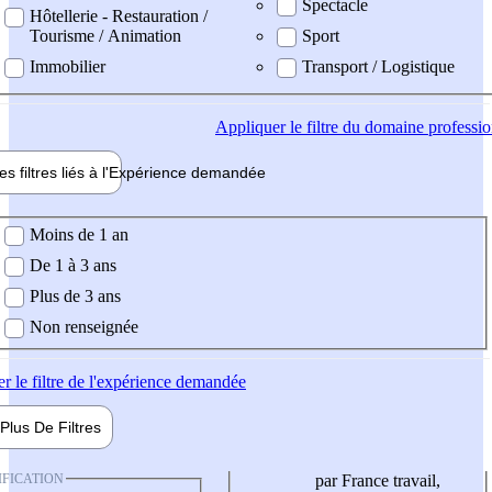
Spectacle
Hôtellerie - Restauration /
Tourisme / Animation
Sport
Immobilier
Transport / Logistique
Appliquer
le filtre du domaine professi
es filtres liés à l'
Expérience
demandée
ience demandée
Moins de 1 an
De 1 à 3 ans
Plus de 3 ans
Non renseignée
er
le filtre de l'expérience demandée
Plus De
Filtres
IFICATION
par France travail,