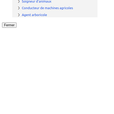
Fermer
Fermer
le détail de l'offre
/
Offre
sur
Offre précéden