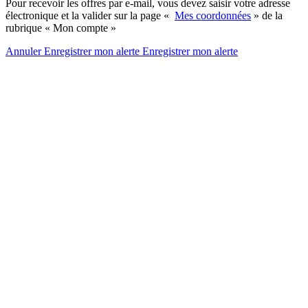
Pour recevoir les offres par e-mail, vous devez saisir votre adresse
électronique et la valider sur la page «
Mes coordonnées
» de la
rubrique « Mon compte »
Annuler
Enregistrer mon alerte
Enregistrer
mon alerte