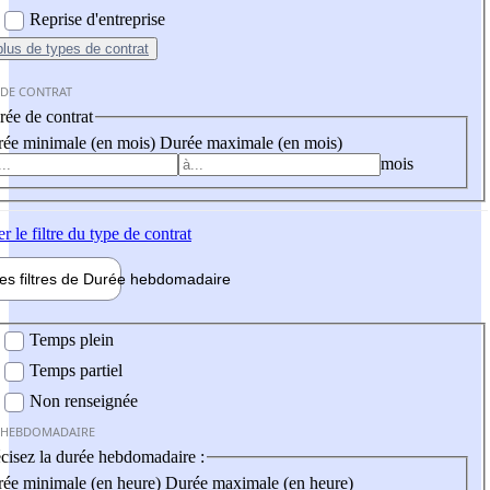
Reprise d'entreprise
plus
de types de contrat
 DE CONTRAT
ée de contrat
ée minimale (en mois)
Durée maximale (en mois)
mois
er
le filtre du type de contrat
les filtres de
Durée hebdo
madaire
 hebdomadaire
Temps plein
Temps partiel
Non renseignée
 HEBDOMADAIRE
cisez la durée hebdomadaire :
ée minimale (en heure)
Durée maximale (en heure)