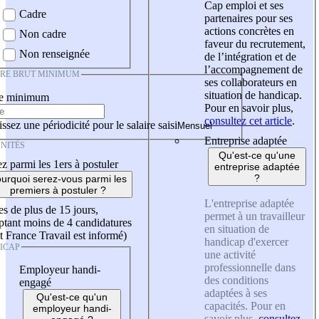
Cap emploi et ses
Cadre
partenaires pour ses
actions concrètes en
Non cadre
faveur du recrutement,
Non renseignée
de l’intégration et de
l’accompagnement de
IRE BRUT MINIMUM
ses collaborateurs en
situation de handicap.
re minimum
Pour en savoir plus,
consultez cet article
.
ssez une périodicité pour le salaire saisi
Entreprise adaptée
NITÉS
Qu'est-ce qu'une
z parmi les 1ers à postuler
entreprise adaptée
?
urquoi serez-vous parmi les
premiers à postuler ?
L'entreprise adaptée
es de plus de 15 jours,
permet à un travailleur
tant moins de 4 candidatures
en situation de
t France Travail est informé)
handicap d'exercer
ICAP
une activité
professionnelle dans
Employeur handi-
des conditions
engagé
adaptées à ses
Qu'est-ce qu'un
capacités. Pour en
employeur handi-
savoir plus,
consultez