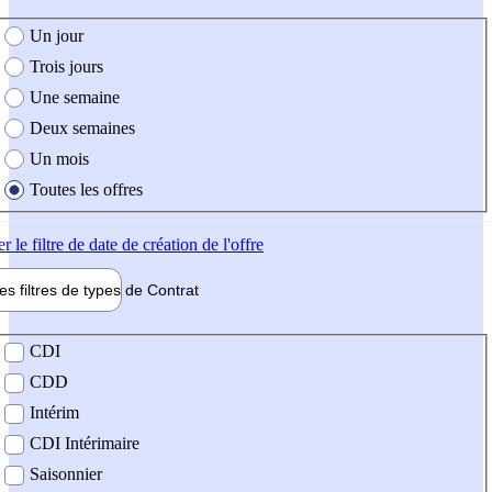
e création de l'offre
Un jour
Trois jours
Une semaine
Deux semaines
Un mois
Toutes les offres
er
le filtre de date de création de l'offre
les filtres de types de
Contrat
de contrat
CDI
CDD
Intérim
CDI Intérimaire
Saisonnier