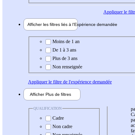
Appliquer
le fil
Afficher les filtres liés à l'
Expérience
demandée
Expérience demandée
Moins de 1 an
De 1 à 3 ans
Plus de 3 ans
Non renseignée
Appliquer
le filtre de l'expérience demandée
Afficher
Plus de
filtres
QUALIFICATION
pa
Ca
Cadre
pa
ac
Non cadre
fa
Non renseignée