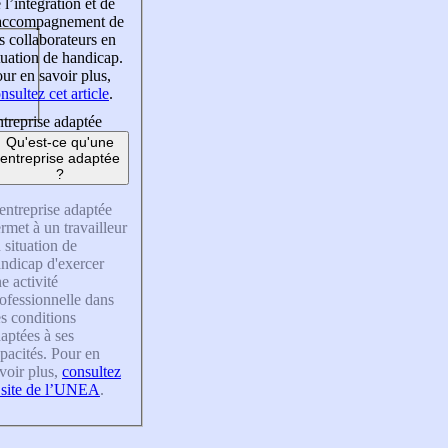
 l’intégration et de
’accompagnement de
s collaborateurs en
tuation de handicap.
ur en savoir plus,
nsultez cet article
.
treprise adaptée
Qu'est-ce qu'une
entreprise adaptée
?
entreprise adaptée
rmet à un travailleur
 situation de
ndicap d'exercer
e activité
ofessionnelle dans
s conditions
aptées à ses
pacités. Pour en
voir plus,
consultez
 site de l’UNEA
.