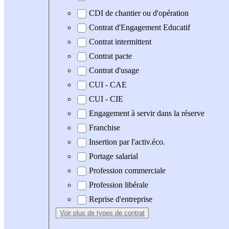
CDI de chantier ou d'opération
Contrat d'Engagement Educatif
Contrat intermittent
Contrat pacte
Contrat d'usage
CUI - CAE
CUI - CIE
Engagement à servir dans la réserve
Franchise
Insertion par l'activ.éco.
Portage salarial
Profession commerciale
Profession libérale
Reprise d'entreprise
Voir plus
de types de contrat