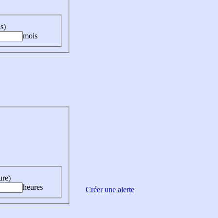
s)
mois
ure)
heures
Créer une alerte