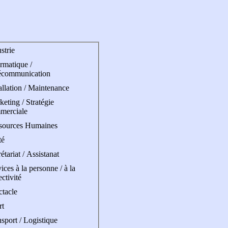
strie
rmatique /
écommunication
allation / Maintenance
eting / Stratégie
merciale
sources Humaines
té
étariat / Assistanat
ices à la personne / à la
ectivité
ctacle
rt
sport / Logistique