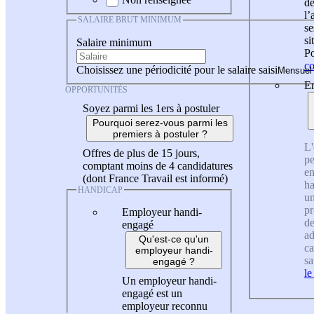
de
l
SALAIRE BRUT MINIMUM
se
si
Salaire minimum
Po
co
Choisissez une périodicité pour le salaire saisi
En
OPPORTUNITÉS
Soyez parmi les 1ers à postuler
Pourquoi serez-vous parmi les
premiers à postuler ?
L'
Offres de plus de 15 jours,
pe
comptant moins de 4 candidatures
en
(dont France Travail est informé)
ha
HANDICAP
un
pr
Employeur handi-
de
engagé
ad
Qu'est-ce qu'un
ca
employeur handi-
sa
engagé ?
le
Un employeur handi-
engagé est un
employeur reconnu