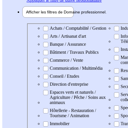
Appliquer
le filtre de durée hebdomadaire
Afficher les filtres de
Domaine pro
fessionnel
Domaine professionel
Achats / Comptabilité / Gestion
Indu
Arts / Artisanat d'art
Info
Tél
Banque / Assurance
Inst
Bâtiment / Travaux Publics
Mark
Commerce / Vente
com
Communication / Multimédia
Res
Conseil / Etudes
San
Direction d'entreprise
Secr
Espaces verts et naturels /
Serv
Agriculture / Pêche / Soins aux
coll
animaux
Spe
Hôtellerie - Restauration /
Tourisme / Animation
Spo
Immobilier
Tran