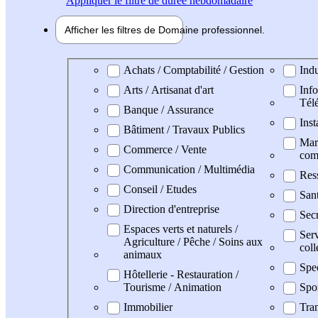
Appliquer
le filtre de durée hebdomadaire
Afficher les filtres de
Domaine pro
fessionnel
Domaine professionel
Achats / Comptabilité / Gestion
Indu
Arts / Artisanat d'art
Info
Tél
Banque / Assurance
Inst
Bâtiment / Travaux Publics
Mark
Commerce / Vente
com
Communication / Multimédia
Res
Conseil / Etudes
San
Direction d'entreprise
Secr
Espaces verts et naturels /
Serv
Agriculture / Pêche / Soins aux
coll
animaux
Spe
Hôtellerie - Restauration /
Tourisme / Animation
Spo
Immobilier
Tran