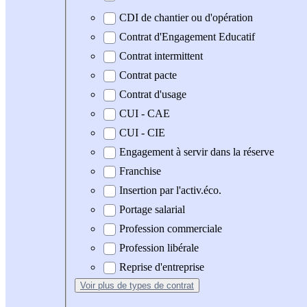
CDI de chantier ou d'opération
Contrat d'Engagement Educatif
Contrat intermittent
Contrat pacte
Contrat d'usage
CUI - CAE
CUI - CIE
Engagement à servir dans la réserve
Franchise
Insertion par l'activ.éco.
Portage salarial
Profession commerciale
Profession libérale
Reprise d'entreprise
Voir plus
de types de contrat