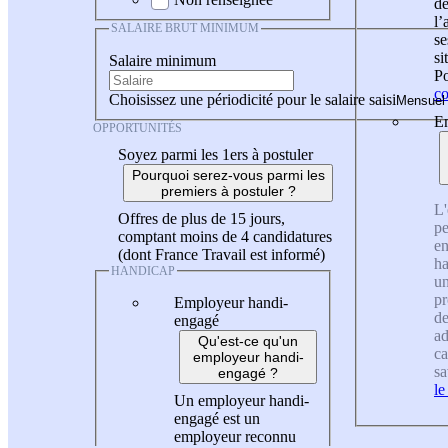
de
l
SALAIRE BRUT MINIMUM
se
si
Salaire minimum
Po
co
Choisissez une périodicité pour le salaire saisi
En
OPPORTUNITÉS
Soyez parmi les 1ers à postuler
Pourquoi serez-vous parmi les
premiers à postuler ?
L'
Offres de plus de 15 jours,
pe
comptant moins de 4 candidatures
en
(dont France Travail est informé)
ha
HANDICAP
un
pr
Employeur handi-
de
engagé
ad
Qu'est-ce qu'un
ca
employeur handi-
sa
engagé ?
le
Un employeur handi-
engagé est un
employeur reconnu