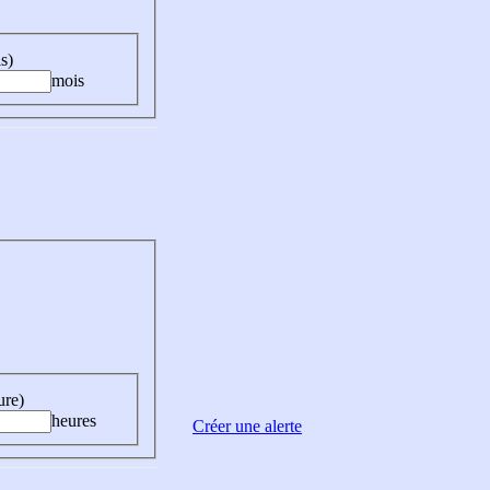
s)
mois
ure)
heures
Créer une alerte