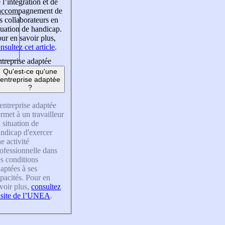
 l’intégration et de
’accompagnement de
s collaborateurs en
tuation de handicap.
ur en savoir plus,
nsultez cet article
.
treprise adaptée
Qu'est-ce qu'une
entreprise adaptée
?
entreprise adaptée
rmet à un travailleur
 situation de
ndicap d'exercer
e activité
ofessionnelle dans
s conditions
aptées à ses
pacités. Pour en
voir plus,
consultez
 site de l’UNEA
.