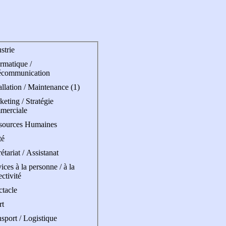
strie
rmatique /
écommunication
allation / Maintenance (1)
eting / Stratégie
merciale
sources Humaines
té
étariat / Assistanat
ices à la personne / à la
ectivité
ctacle
rt
sport / Logistique