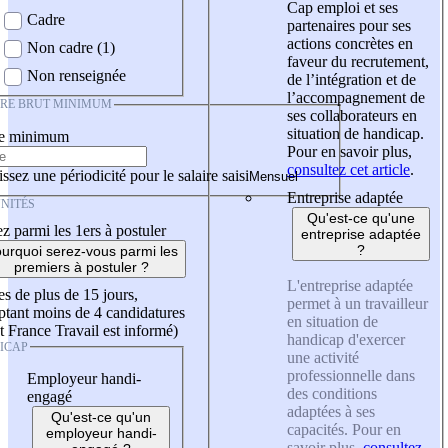
Cap emploi et ses
Cadre
partenaires pour ses
actions concrètes en
Non cadre (1)
faveur du recrutement,
Non renseignée
de l’intégration et de
l’accompagnement de
IRE BRUT MINIMUM
ses collaborateurs en
situation de handicap.
re minimum
Pour en savoir plus,
consultez cet article
.
ssez une périodicité pour le salaire saisi
Entreprise adaptée
NITÉS
Qu'est-ce qu'une
z parmi les 1ers à postuler
entreprise adaptée
?
urquoi serez-vous parmi les
premiers à postuler ?
L'entreprise adaptée
es de plus de 15 jours,
permet à un travailleur
tant moins de 4 candidatures
en situation de
t France Travail est informé)
handicap d'exercer
ICAP
une activité
professionnelle dans
Employeur handi-
des conditions
engagé
adaptées à ses
Qu'est-ce qu'un
capacités. Pour en
employeur handi-
savoir plus,
consultez