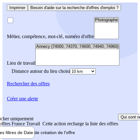
Imprimer
Besoin d'aide sur la recherche d'offres d'emploi ?
Métier, compétence, mot-clé, numéro d'offre
Lieu de travail
Distance autour du lieu choisi
Rechercher
des offres
Créer une alerte
Qui sont n
icher uniquement
 offres France Travail
Cette action recharge la liste des offres
les filtres de
Date de création
de l'offre