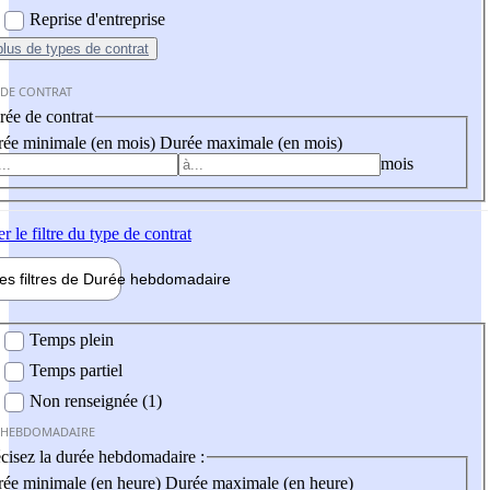
Reprise d'entreprise
plus
de types de contrat
 DE CONTRAT
ée de contrat
ée minimale (en mois)
Durée maximale (en mois)
mois
er
le filtre du type de contrat
les filtres de
Durée hebdo
madaire
 hebdomadaire
Temps plein
Temps partiel
Non renseignée (1)
 HEBDOMADAIRE
cisez la durée hebdomadaire :
ée minimale (en heure)
Durée maximale (en heure)