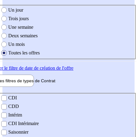
e création de l'offre
Un jour
Trois jours
Une semaine
Deux semaines
Un mois
Toutes les offres
er
le filtre de date de création de l'offre
les filtres de types de
Contrat
de contrat
CDI
CDD
Intérim
CDI Intérimaire
Saisonnier