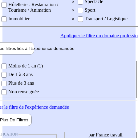
Spectacle
Hôtellerie - Restauration /
Tourisme / Animation
Sport
Immobilier
Transport / Logistique
Appliquer
le filtre du domaine professi
es filtres liés à l'
Expérience
demandée
ience demandée
Moins de 1 an (1)
De 1 à 3 ans
Plus de 3 ans
Non renseignée
er
le filtre de l'expérience demandée
Plus De
Filtres
IFICATION
par France travail,