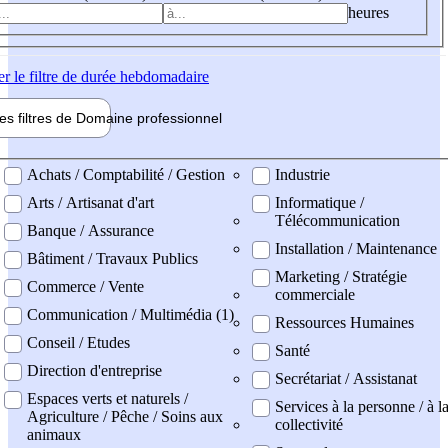
heures
er
le filtre de durée hebdomadaire
les filtres de
Domaine pro
fessionnel
ne professionel
Achats / Comptabilité / Gestion
Industrie
Arts / Artisanat d'art
Informatique /
Télécommunication
Banque / Assurance
Installation / Maintenance
Bâtiment / Travaux Publics
Marketing / Stratégie
Commerce / Vente
commerciale
Communication / Multimédia (1)
Ressources Humaines
Conseil / Etudes
Santé
Direction d'entreprise
Secrétariat / Assistanat
Espaces verts et naturels /
Services à la personne / à l
Agriculture / Pêche / Soins aux
collectivité
animaux