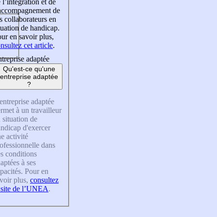
 l’intégration et de
’accompagnement de
s collaborateurs en
tuation de handicap.
ur en savoir plus,
nsultez cet article
.
treprise adaptée
Qu'est-ce qu'une
entreprise adaptée
?
entreprise adaptée
rmet à un travailleur
 situation de
ndicap d'exercer
e activité
ofessionnelle dans
s conditions
aptées à ses
pacités. Pour en
voir plus,
consultez
 site de l’UNEA
.