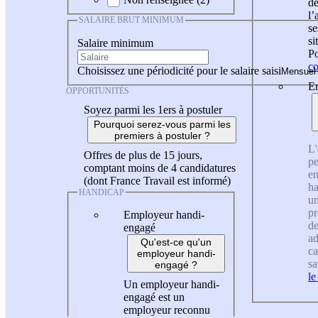
de
l
SALAIRE BRUT MINIMUM
se
si
Salaire minimum
Po
co
Choisissez une périodicité pour le salaire saisi
En
OPPORTUNITÉS
Soyez parmi les 1ers à postuler
Pourquoi serez-vous parmi les
premiers à postuler ?
L'
Offres de plus de 15 jours,
pe
comptant moins de 4 candidatures
en
(dont France Travail est informé)
ha
HANDICAP
un
pr
Employeur handi-
de
engagé
ad
Qu'est-ce qu'un
ca
employeur handi-
sa
engagé ?
le
Un employeur handi-
engagé est un
employeur reconnu