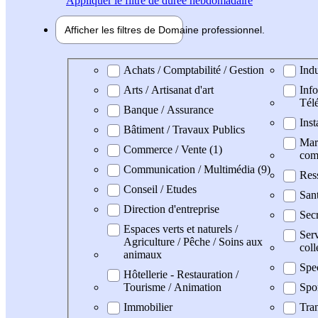
Appliquer
le filtre de durée hebdomadaire
Afficher les filtres de
Domaine pro
fessionnel
Domaine professionel
Achats / Comptabilité / Gestion
Indu
Arts / Artisanat d'art
Info
Tél
Banque / Assurance
Inst
Bâtiment / Travaux Publics
Mark
Commerce / Vente (1)
com
Communication / Multimédia (9)
Res
Conseil / Etudes
San
Direction d'entreprise
Secr
Espaces verts et naturels /
Serv
Agriculture / Pêche / Soins aux
coll
animaux
Spe
Hôtellerie - Restauration /
Tourisme / Animation
Spo
Immobilier
Tran