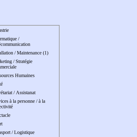
strie
rmatique /
écommunication
allation / Maintenance (1)
eting / Stratégie
merciale
sources Humaines
té
étariat / Assistanat
ices à la personne / à la
ectivité
ctacle
rt
sport / Logistique