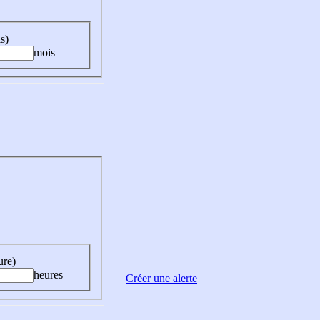
s)
mois
ure)
heures
Créer une alerte