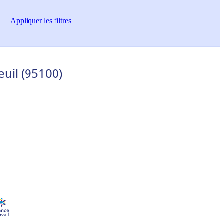
Appliquer
les filtres
uil (95100)