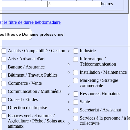
heures
er
le filtre de durée hebdomadaire
les filtres de
Domaine pro
fessionnel
ne professionel
Achats / Comptabilité / Gestion
Industrie
Arts / Artisanat d'art
Informatique /
Télécommunication
Banque / Assurance
Installation / Maintenance
Bâtiment / Travaux Publics
Marketing / Stratégie
Commerce / Vente
commerciale
Communication / Multimédia
Ressources Humaines
Conseil / Etudes
Santé
Direction d'entreprise
Secrétariat / Assistanat
Espaces verts et naturels /
Services à la personne / à l
Agriculture / Pêche / Soins aux
collectivité
animaux