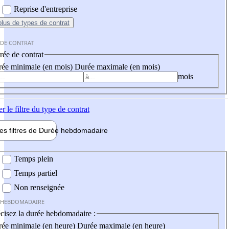
Reprise d'entreprise
plus
de types de contrat
 DE CONTRAT
ée de contrat
ée minimale (en mois)
Durée maximale (en mois)
mois
er
le filtre du type de contrat
les filtres de
Durée hebdo
madaire
 hebdomadaire
Temps plein
Temps partiel
Non renseignée
 HEBDOMADAIRE
cisez la durée hebdomadaire :
ée minimale (en heure)
Durée maximale (en heure)