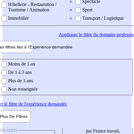
Spectacle
Hôtellerie - Restauration /
Tourisme / Animation
Sport
Immobilier
Transport / Logistique
Appliquer
le filtre du domaine professi
es filtres liés à l'
Expérience
demandée
ience demandée
Moins de 1 an
De 1 à 3 ans
Plus de 3 ans
Non renseignée
er
le filtre de l'expérience demandée
Plus De
Filtres
IFICATION
par France travail,