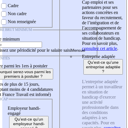
Cap emploi et ses
Cadre
partenaires pour ses
actions concrètes en
Non cadre
faveur du recrutement,
Non renseignée
de l’intégration et de
l’accompagnement de
IRE BRUT MINIMUM
ses collaborateurs en
situation de handicap.
re minimum
Pour en savoir plus,
consultez cet article
.
ssez une périodicité pour le salaire saisi
Entreprise adaptée
NITÉS
Qu'est-ce qu'une
z parmi les 1ers à postuler
entreprise adaptée
?
urquoi serez-vous parmi les
premiers à postuler ?
L'entreprise adaptée
es de plus de 15 jours,
permet à un travailleur
tant moins de 4 candidatures
en situation de
t France Travail est informé)
handicap d'exercer
ICAP
une activité
professionnelle dans
Employeur handi-
des conditions
engagé
adaptées à ses
Qu'est-ce qu'un
capacités. Pour en
employeur handi-
savoir plus,
consultez