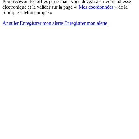
Pour recevoir les offres par e-mail, vous devez saisir votre adresse
électronique et la valider sur la page «
Mes coordonnées
» de la
rubrique « Mon compte »
Annuler
Enregistrer mon alerte
Enregistrer
mon alerte