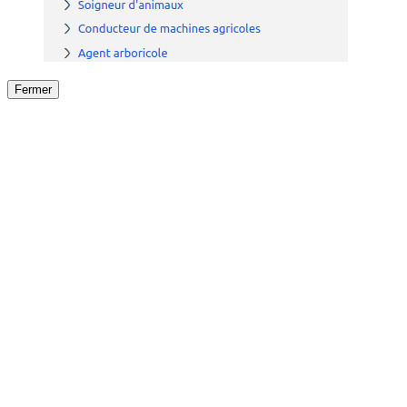
Fermer
Fermer
le détail de l'offre
/
Offre
sur
Offre précéden