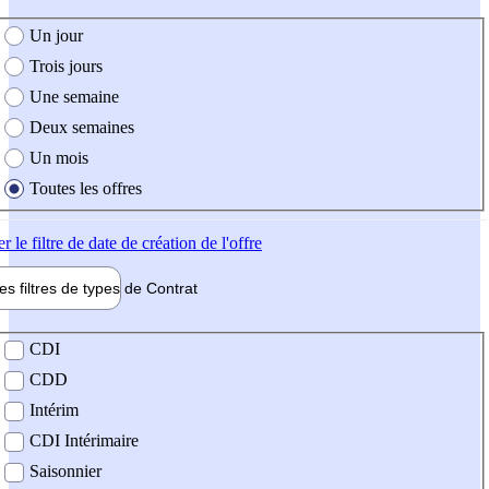
e création de l'offre
Un jour
Trois jours
Une semaine
Deux semaines
Un mois
Toutes les offres
er
le filtre de date de création de l'offre
les filtres de types de
Contrat
de contrat
CDI
CDD
Intérim
CDI Intérimaire
Saisonnier