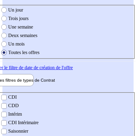
e création de l'offre
Un jour
Trois jours
Une semaine
Deux semaines
Un mois
Toutes les offres
er
le filtre de date de création de l'offre
les filtres de types de
Contrat
de contrat
CDI
CDD
Intérim
CDI Intérimaire
Saisonnier