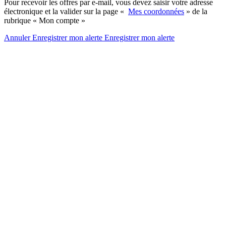
Pour recevoir les offres par e-mail, vous devez saisir votre adresse
électronique et la valider sur la page «
Mes coordonnées
» de la
rubrique « Mon compte »
Annuler
Enregistrer mon alerte
Enregistrer
mon alerte