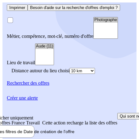
Imprimer
Besoin d'aide sur la recherche d'offres d'emploi ?
Métier, compétence, mot-clé, numéro d'offre
Lieu de travail
Distance autour du lieu choisi
Rechercher
des offres
Créer une alerte
Qui sont n
icher uniquement
 offres France Travail
Cette action recharge la liste des offres
les filtres de
Date de création
de l'offre