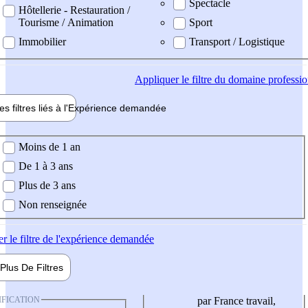
Spectacle
Hôtellerie - Restauration /
Tourisme / Animation
Sport
Immobilier
Transport / Logistique
Appliquer
le filtre du domaine professi
es filtres liés à l'
Expérience
demandée
ience demandée
Moins de 1 an
De 1 à 3 ans
Plus de 3 ans
Non renseignée
er
le filtre de l'expérience demandée
Plus De
Filtres
IFICATION
par France travail,