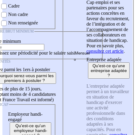
Cap emploi et ses
Cadre
partenaires pour ses
actions concrètes en
Non cadre
faveur du recrutement,
Non renseignée
de l’intégration et de
l’accompagnement de
IRE BRUT MINIMUM
ses collaborateurs en
situation de handicap.
re minimum
Pour en savoir plus,
consultez cet article
.
ssez une périodicité pour le salaire saisi
Entreprise adaptée
NITÉS
Qu'est-ce qu'une
z parmi les 1ers à postuler
entreprise adaptée
?
urquoi serez-vous parmi les
premiers à postuler ?
L'entreprise adaptée
es de plus de 15 jours,
permet à un travailleur
tant moins de 4 candidatures
en situation de
t France Travail est informé)
handicap d'exercer
ICAP
une activité
professionnelle dans
Employeur handi-
des conditions
engagé
adaptées à ses
Qu'est-ce qu'un
capacités. Pour en
employeur handi-
savoir plus,
consultez