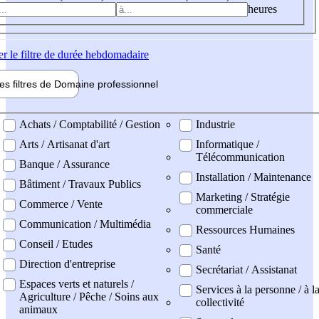
heures
er
le filtre de durée hebdomadaire
les filtres de
Domaine pro
fessionnel
ne professionel
Achats / Comptabilité / Gestion
Industrie
Arts / Artisanat d'art
Informatique /
Télécommunication
Banque / Assurance
Installation / Maintenance
Bâtiment / Travaux Publics
Marketing / Stratégie
Commerce / Vente
commerciale
Communication / Multimédia
Ressources Humaines
Conseil / Etudes
Santé
Direction d'entreprise
Secrétariat / Assistanat
Espaces verts et naturels /
Services à la personne / à l
Agriculture / Pêche / Soins aux
collectivité
animaux