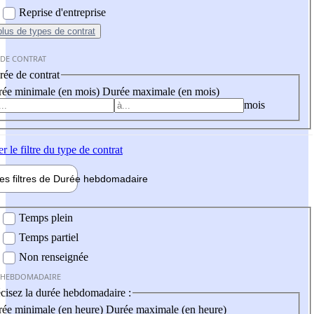
Reprise d'entreprise
plus
de types de contrat
 DE CONTRAT
ée de contrat
ée minimale (en mois)
Durée maximale (en mois)
mois
er
le filtre du type de contrat
les filtres de
Durée hebdo
madaire
 hebdomadaire
Temps plein
Temps partiel
Non renseignée
 HEBDOMADAIRE
cisez la durée hebdomadaire :
ée minimale (en heure)
Durée maximale (en heure)