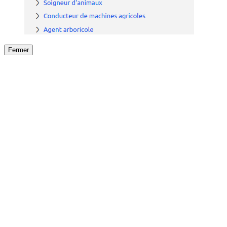
Fermer
Fermer
le détail de l'offre
/
Offre
sur
Offre précéden