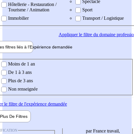
Spectacle
Hôtellerie - Restauration /
Tourisme / Animation
Sport
Immobilier
Transport / Logistique
Appliquer
le filtre du domaine professi
es filtres liés à l'
Expérience
demandée
ience demandée
Moins de 1 an
De 1 à 3 ans
Plus de 3 ans
Non renseignée
er
le filtre de l'expérience demandée
Plus De
Filtres
IFICATION
par France travail,