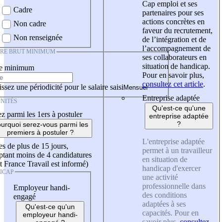
Cap emploi et ses
Cadre
partenaires pour ses
actions concrètes en
Non cadre
faveur du recrutement,
Non renseignée
de l’intégration et de
l’accompagnement de
IRE BRUT MINIMUM
ses collaborateurs en
situation de handicap.
re minimum
Pour en savoir plus,
consultez cet article
.
ssez une périodicité pour le salaire saisi
Entreprise adaptée
NITÉS
Qu'est-ce qu'une
z parmi les 1ers à postuler
entreprise adaptée
?
urquoi serez-vous parmi les
premiers à postuler ?
L'entreprise adaptée
es de plus de 15 jours,
permet à un travailleur
tant moins de 4 candidatures
en situation de
t France Travail est informé)
handicap d'exercer
ICAP
une activité
professionnelle dans
Employeur handi-
des conditions
engagé
adaptées à ses
Qu'est-ce qu'un
capacités. Pour en
employeur handi-
savoir plus,
consultez