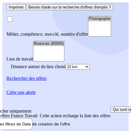
Imprimer
Besoin d'aide sur la recherche d'offres d'emploi ?
Métier, compétence, mot-clé, numéro d'offre
Lieu de travail
Distance autour du lieu choisi
Rechercher
des offres
Créer une alerte
Qui sont n
icher uniquement
 offres France Travail
Cette action recharge la liste des offres
les filtres de
Date de création
de l'offre