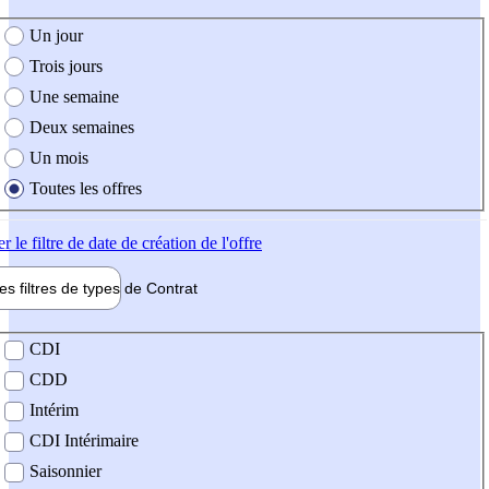
e création de l'offre
Un jour
Trois jours
Une semaine
Deux semaines
Un mois
Toutes les offres
er
le filtre de date de création de l'offre
les filtres de types de
Contrat
de contrat
CDI
CDD
Intérim
CDI Intérimaire
Saisonnier