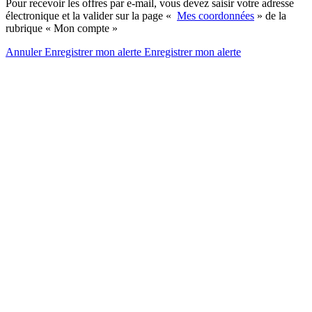
Pour recevoir les offres par e-mail, vous devez saisir votre adresse
électronique et la valider sur la page «
Mes coordonnées
» de la
rubrique « Mon compte »
Annuler
Enregistrer mon alerte
Enregistrer
mon alerte