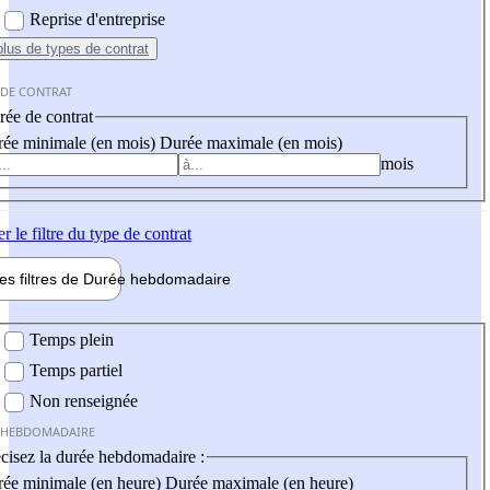
Reprise d'entreprise
plus
de types de contrat
 DE CONTRAT
ée de contrat
ée minimale (en mois)
Durée maximale (en mois)
mois
er
le filtre du type de contrat
les filtres de
Durée hebdo
madaire
 hebdomadaire
Temps plein
Temps partiel
Non renseignée
 HEBDOMADAIRE
cisez la durée hebdomadaire :
ée minimale (en heure)
Durée maximale (en heure)