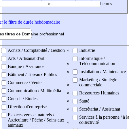
heures
er
le filtre de durée hebdomadaire
les filtres de
Domaine pro
fessionnel
ne professionel
Achats / Comptabilité / Gestion
Industrie
Arts / Artisanat d'art
Informatique /
Télécommunication
Banque / Assurance
Installation / Maintenance
Bâtiment / Travaux Publics
Marketing / Stratégie
Commerce / Vente
commerciale
Communication / Multimédia
Ressources Humaines
Conseil / Etudes
Santé
Direction d'entreprise
Secrétariat / Assistanat
Espaces verts et naturels /
Services à la personne / à l
Agriculture / Pêche / Soins aux
collectivité
animaux