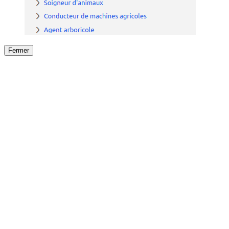
Fermer
Fermer
le détail de l'offre
/
Offre
sur
Offre précéden