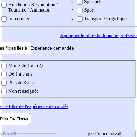
Spectacle
Hôtellerie - Restauration /
Tourisme / Animation
Sport
Immobilier
Transport / Logistique
Appliquer
le filtre du domaine professi
es filtres liés à l'
Expérience
demandée
ience demandée
Moins de 1 an (2)
De 1 à 3 ans
Plus de 3 ans
Non renseignée
er
le filtre de l'expérience demandée
Plus De
Filtres
IFICATION
par France travail,