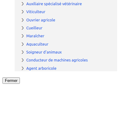
Fermer
Fermer
le détail de l'offre
/
Offre
sur
Offre précéden