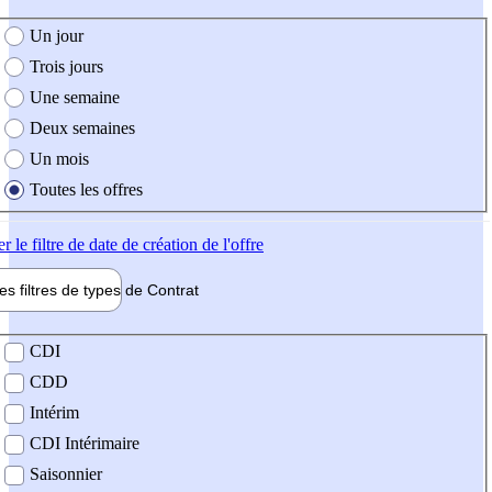
e création de l'offre
Un jour
Trois jours
Une semaine
Deux semaines
Un mois
Toutes les offres
er
le filtre de date de création de l'offre
les filtres de types de
Contrat
de contrat
CDI
CDD
Intérim
CDI Intérimaire
Saisonnier