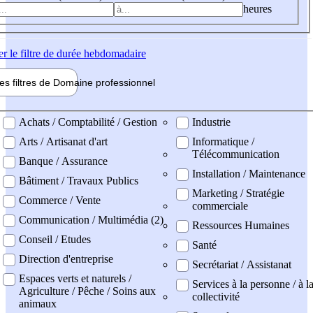
heures
er
le filtre de durée hebdomadaire
les filtres de
Domaine pro
fessionnel
ne professionel
Achats / Comptabilité / Gestion
Industrie
Arts / Artisanat d'art
Informatique /
Télécommunication
Banque / Assurance
Installation / Maintenance
Bâtiment / Travaux Publics
Marketing / Stratégie
Commerce / Vente
commerciale
Communication / Multimédia (2)
Ressources Humaines
Conseil / Etudes
Santé
Direction d'entreprise
Secrétariat / Assistanat
Espaces verts et naturels /
Services à la personne / à l
Agriculture / Pêche / Soins aux
collectivité
animaux