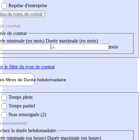
Reprise d'entreprise
plus
de types de contrat
 DE CONTRAT
ée de contrat
ée minimale (en mois)
Durée maximale (en mois)
mois
er
le filtre du type de contrat
les filtres de
Durée hebdo
madaire
 hebdomadaire
Temps plein
Temps partiel
Non renseignée (2)
 HEBDOMADAIRE
cisez la durée hebdomadaire :
ée minimale (en heure)
Durée maximale (en heure)