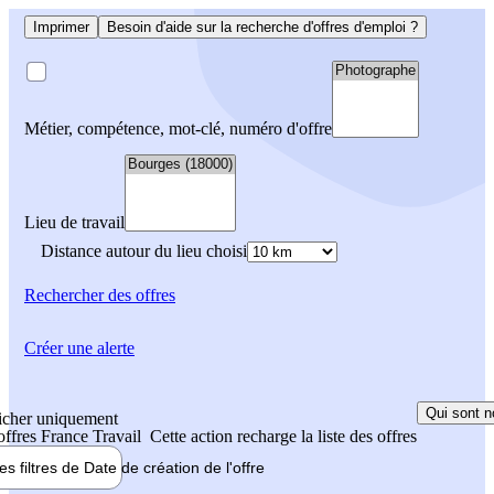
Imprimer
Besoin d'aide sur la recherche d'offres d'emploi ?
Métier, compétence, mot-clé, numéro d'offre
Lieu de travail
Distance autour du lieu choisi
Rechercher
des offres
Créer une alerte
Qui sont n
icher uniquement
 offres France Travail
Cette action recharge la liste des offres
les filtres de
Date de création
de l'offre