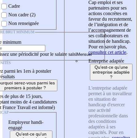
Cap emploi et ses
Cadre
partenaires pour ses
actions concrètes en
Non cadre (2)
faveur du recrutement,
Non renseignée
de l’intégration et de
l’accompagnement de
IRE BRUT MINIMUM
ses collaborateurs en
situation de handicap.
re minimum
Pour en savoir plus,
consultez cet article
.
ssez une périodicité pour le salaire saisi
Entreprise adaptée
NITÉS
Qu'est-ce qu'une
z parmi les 1ers à postuler
entreprise adaptée
résultats
?
urquoi serez-vous parmi les
L'entreprise adaptée
premiers à postuler ?
permet à un travailleur
es de plus de 15 jours,
en situation de
tant moins de 4 candidatures
handicap d'exercer
t France Travail est informé)
une activité
ICAP
professionnelle dans
des conditions
Employeur handi-
adaptées à ses
engagé
capacités. Pour en
Qu'est-ce qu'un
savoir plus,
consultez