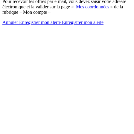
Pour recevoir les offres par e-mail, vous devez saisir votre adresse
électronique et la valider sur la page «
Mes coordonnées
» de la
rubrique « Mon compte »
Annuler
Enregistrer mon alerte
Enregistrer
mon alerte