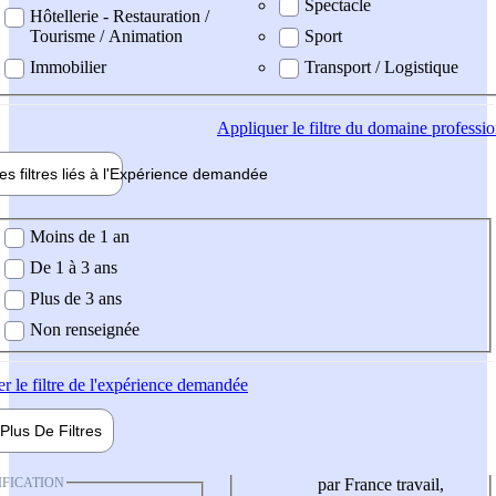
Spectacle
Hôtellerie - Restauration /
Tourisme / Animation
Sport
Immobilier
Transport / Logistique
Appliquer
le filtre du domaine professi
es filtres liés à l'
Expérience
demandée
ience demandée
Moins de 1 an
De 1 à 3 ans
Plus de 3 ans
Non renseignée
er
le filtre de l'expérience demandée
Plus De
Filtres
IFICATION
par France travail,