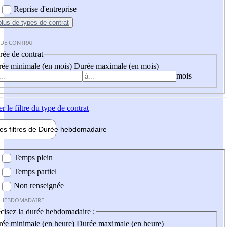
Reprise d'entreprise
plus
de types de contrat
 DE CONTRAT
ée de contrat
ée minimale (en mois)
Durée maximale (en mois)
mois
er
le filtre du type de contrat
les filtres de
Durée hebdo
madaire
 hebdomadaire
Temps plein
Temps partiel
Non renseignée
 HEBDOMADAIRE
cisez la durée hebdomadaire :
ée minimale (en heure)
Durée maximale (en heure)