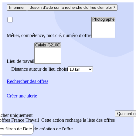
Imprimer
Besoin d'aide sur la recherche d'offres d'emploi ?
Métier, compétence, mot-clé, numéro d'offre
Lieu de travail
Distance autour du lieu choisi
Rechercher
des offres
Créer une alerte
Qui sont n
icher uniquement
 offres France Travail
Cette action recharge la liste des offres
les filtres de
Date de création
de l'offre