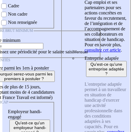
Cap emploi et ses
Cadre
partenaires pour ses
actions concrètes en
Non cadre
faveur du recrutement,
Non renseignée
de l’intégration et de
l’accompagnement de
IRE BRUT MINIMUM
ses collaborateurs en
situation de handicap.
re minimum
Pour en savoir plus,
consultez cet article
.
ssez une périodicité pour le salaire saisi
Entreprise adaptée
NITÉS
Qu'est-ce qu'une
z parmi les 1ers à postuler
entreprise adaptée
?
urquoi serez-vous parmi les
premiers à postuler ?
L'entreprise adaptée
es de plus de 15 jours,
permet à un travailleur
tant moins de 4 candidatures
en situation de
t France Travail est informé)
handicap d'exercer
ICAP
une activité
professionnelle dans
Employeur handi-
des conditions
engagé
adaptées à ses
Qu'est-ce qu'un
capacités. Pour en
employeur handi-
savoir plus,
consultez