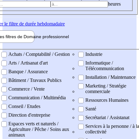
heures
er
le filtre de durée hebdomadaire
les filtres de
Domaine pro
fessionnel
ne professionel
Achats / Comptabilité / Gestion
Industrie
Arts / Artisanat d'art
Informatique /
Télécommunication
Banque / Assurance
Installation / Maintenance
Bâtiment / Travaux Publics
Marketing / Stratégie
Commerce / Vente
commerciale
Communication / Multimédia
Ressources Humaines
Conseil / Etudes
Santé
Direction d'entreprise
Secrétariat / Assistanat
Espaces verts et naturels /
Services à la personne / à l
Agriculture / Pêche / Soins aux
collectivité
animaux