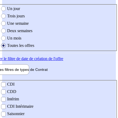
e création de l'offre
Un jour
Trois jours
Une semaine
Deux semaines
Un mois
Toutes les offres
er
le filtre de date de création de l'offre
les filtres de types de
Contrat
de contrat
CDI
CDD
Intérim
CDI Intérimaire
Saisonnier