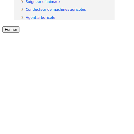
Fermer
Fermer
le détail de l'offre
/
Offre
sur
Offre précéden