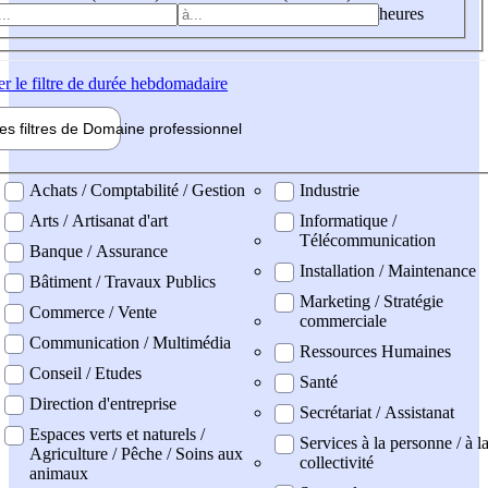
heures
er
le filtre de durée hebdomadaire
les filtres de
Domaine pro
fessionnel
ne professionel
Achats / Comptabilité / Gestion
Industrie
Arts / Artisanat d'art
Informatique /
Télécommunication
Banque / Assurance
Installation / Maintenance
Bâtiment / Travaux Publics
Marketing / Stratégie
Commerce / Vente
commerciale
Communication / Multimédia
Ressources Humaines
Conseil / Etudes
Santé
Direction d'entreprise
Secrétariat / Assistanat
Espaces verts et naturels /
Services à la personne / à l
Agriculture / Pêche / Soins aux
collectivité
animaux