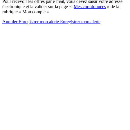
Pour recevoir les offres par e-mail, vous devez saisir votre adresse
électronique et la valider sur la page «
Mes coordonnées
» de la
rubrique « Mon compte »
Annuler
Enregistrer mon alerte
Enregistrer
mon alerte