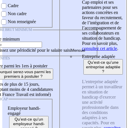
Cap emploi et ses
Cadre
partenaires pour ses
actions concrètes en
Non cadre
faveur du recrutement,
Non renseignée
de l’intégration et de
l’accompagnement de
IRE BRUT MINIMUM
ses collaborateurs en
situation de handicap.
re minimum
Pour en savoir plus,
consultez cet article
.
ssez une périodicité pour le salaire saisi
Entreprise adaptée
NITÉS
Qu'est-ce qu'une
z parmi les 1ers à postuler
entreprise adaptée
?
urquoi serez-vous parmi les
premiers à postuler ?
L'entreprise adaptée
es de plus de 15 jours,
permet à un travailleur
tant moins de 4 candidatures
en situation de
t France Travail est informé)
handicap d'exercer
ICAP
une activité
professionnelle dans
Employeur handi-
des conditions
engagé
adaptées à ses
Qu'est-ce qu'un
capacités. Pour en
employeur handi-
savoir plus,
consultez