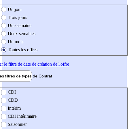
e création de l'offre
Un jour
Trois jours
Une semaine
Deux semaines
Un mois
Toutes les offres
er
le filtre de date de création de l'offre
les filtres de types de
Contrat
de contrat
CDI
CDD
Intérim
CDI Intérimaire
Saisonnier