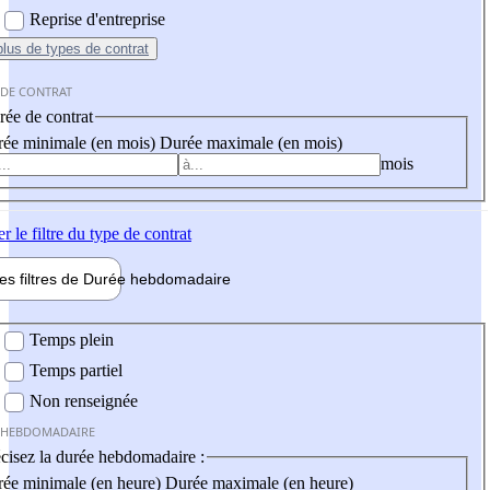
Reprise d'entreprise
plus
de types de contrat
 DE CONTRAT
ée de contrat
ée minimale (en mois)
Durée maximale (en mois)
mois
er
le filtre du type de contrat
les filtres de
Durée hebdo
madaire
 hebdomadaire
Temps plein
Temps partiel
Non renseignée
 HEBDOMADAIRE
cisez la durée hebdomadaire :
ée minimale (en heure)
Durée maximale (en heure)