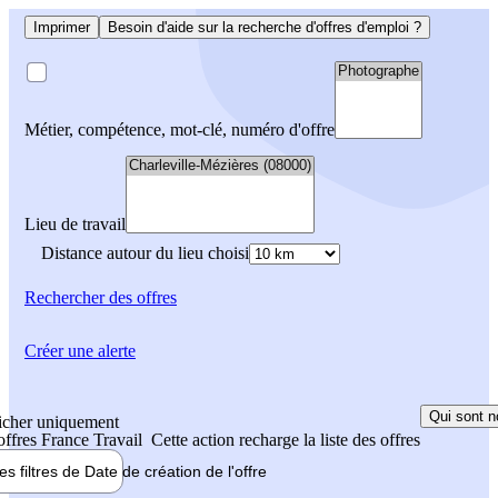
Imprimer
Besoin d'aide sur la recherche d'offres d'emploi ?
Métier, compétence, mot-clé, numéro d'offre
Lieu de travail
Distance autour du lieu choisi
Rechercher
des offres
Créer une alerte
Qui sont n
icher uniquement
 offres France Travail
Cette action recharge la liste des offres
les filtres de
Date de création
de l'offre