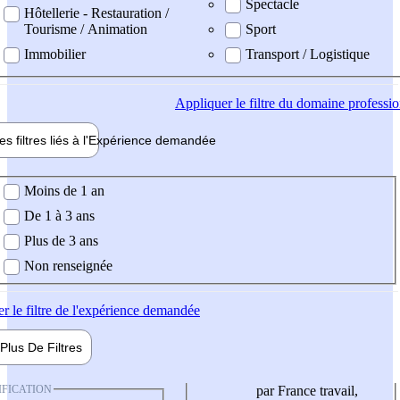
Spectacle
Hôtellerie - Restauration /
Tourisme / Animation
Sport
Immobilier
Transport / Logistique
Appliquer
le filtre du domaine professi
es filtres liés à l'
Expérience
demandée
ience demandée
Moins de 1 an
De 1 à 3 ans
Plus de 3 ans
Non renseignée
er
le filtre de l'expérience demandée
Plus De
Filtres
IFICATION
par France travail,