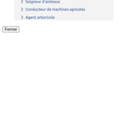
Fermer
Fermer
le détail de l'offre
/
Offre
sur
Offre précéden