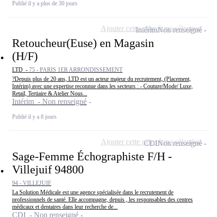
Publié il y a plus de 30 jours
Ajouter cette offre à ma sélection
Intérim
Non renseigné
Retoucheur(Euse) en Magasin
(H/F)
LTD -
75 - PARIS 1ER ARRONDISSEMENT
?Depuis plus de 20 ans, LTD est un acteur majeur du recrutement, (Placement,
Intérim) avec une expertise reconnue dans les secteurs : - Couture/Mode/ Luxe,
Retail, Tertiaire & Atelier Nous...
Intérim - Non renseigné
Publié il y a 8 jours
Ajouter cette offre à ma sélection
CDI
Non renseigné
Sage-Femme Échographiste F/H -
Villejuif 94800
94 - VILLEJUIF
La Solution Médicale est une agence spécialisée dans le recrutement de
professionnels de santé. Elle accompagne, depuis , les responsables des centres
médicaux et dentaires dans leur recherche de...
CDI - Non renseigné