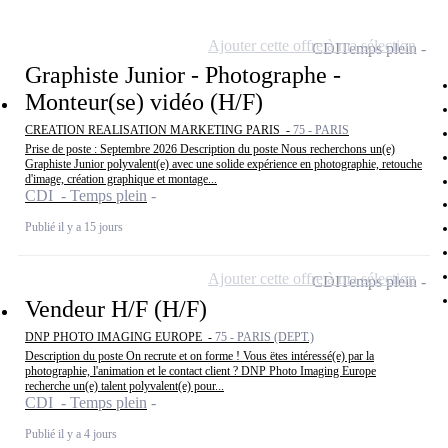
Ajouter cette offre à ma sélection
CDI
Temps plein
Graphiste Junior - Photographe -
Monteur(se) vidéo (H/F)
CREATION REALISATION MARKETING PARIS -
75 - PARIS
Prise de poste : Septembre 2026 Description du poste Nous recherchons un(e)
Graphiste Junior polyvalent(e) avec une solide expérience en photographie, retouche
d'image, création graphique et montage...
CDI - Temps plein
Publié il y a 15 jours
Ajouter cette offre à ma sélection
CDI
Temps plein
Vendeur H/F (H/F)
DNP PHOTO IMAGING EUROPE -
75 - PARIS (DEPT.)
Description du poste On recrute et on forme ! Vous ëtes intéressé(e) par la
photographie, l'animation et le contact client ? DNP Photo Imaging Europe
recherche un(e) talent polyvalent(e) pour...
CDI - Temps plein
Publié il y a 4 jours