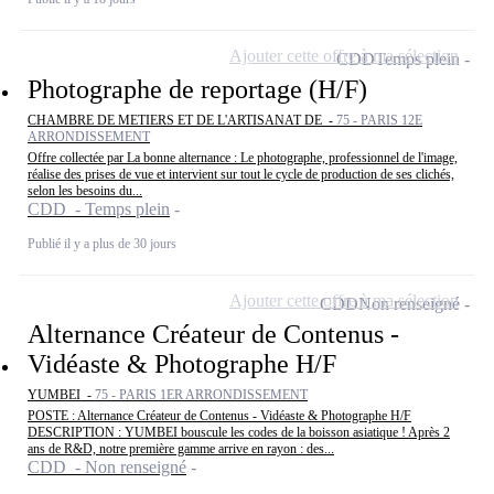
Ajouter cette offre à ma sélection
CDD
Temps plein
Photographe de reportage (H/F)
CHAMBRE DE METIERS ET DE L'ARTISANAT DE -
75 - PARIS 12E
ARRONDISSEMENT
Offre collectée par La bonne alternance : Le photographe, professionnel de l'image,
réalise des prises de vue et intervient sur tout le cycle de production de ses clichés,
selon les besoins du...
CDD - Temps plein
Publié il y a plus de 30 jours
Ajouter cette offre à ma sélection
CDD
Non renseigné
Alternance Créateur de Contenus -
Vidéaste & Photographe H/F
YUMBEI -
75 - PARIS 1ER ARRONDISSEMENT
POSTE : Alternance Créateur de Contenus - Vidéaste & Photographe H/F
DESCRIPTION : YUMBEI bouscule les codes de la boisson asiatique ! Après 2
ans de R&D, notre première gamme arrive en rayon : des...
CDD - Non renseigné