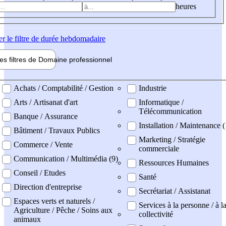
heures
er
le filtre de durée hebdomadaire
les filtres de
Domaine pro
fessionnel
ne professionel
Achats / Comptabilité / Gestion
Industrie
Arts / Artisanat d'art
Informatique /
Télécommunication
Banque / Assurance
Installation / Maintenance (
Bâtiment / Travaux Publics
Marketing / Stratégie
Commerce / Vente
commerciale
Communication / Multimédia (9)
Ressources Humaines
Conseil / Etudes
Santé
Direction d'entreprise
Secrétariat / Assistanat
Espaces verts et naturels /
Services à la personne / à l
Agriculture / Pêche / Soins aux
collectivité
animaux