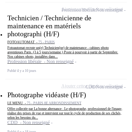
Ajouter cette offre à ma sélection
Profession libérale
Non renseigné
Technicien / Technicienne de
maintenance en matériels
photographi (H/F)
FOTOAUTOMAT -
75 - PARIS
Fotoautomat recrute un(e) Technicien(ne) de maintenance - cabines photo
argentiques Paris. (3 à 5 jours/semaine.) Poste à pourvoir à partir de Septembre.
Nos cabines photo, installées dans...
Profession libérale - Non renseigné
Publié il y a 10 jours
Ajouter cette offre à ma sélection
CDD
Non renseigné
Photographe vidéaste (H/F)
LE MENU -
75 - PARIS 8E ARRONDISSEMENT
Offre collectée par La bonne alternance : Le photographe, professionnel de l'image,
réalise des prises de vue et intervient sur tout le cycle de production de ses clichés,
selon les besoins du...
CDD - Non renseigné
Publié il y a 18 jours