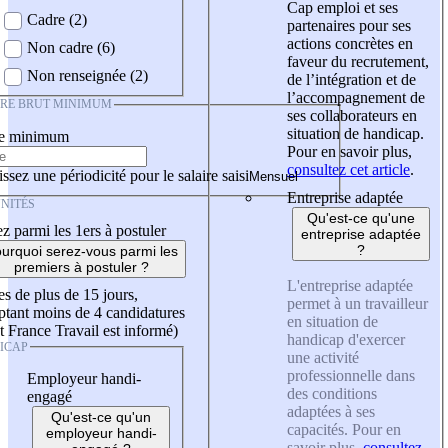
Cap emploi et ses
Cadre (2)
partenaires pour ses
actions concrètes en
Non cadre (6)
faveur du recrutement,
Non renseignée (2)
de l’intégration et de
l’accompagnement de
IRE BRUT MINIMUM
ses collaborateurs en
situation de handicap.
re minimum
Pour en savoir plus,
consultez cet article
.
ssez une périodicité pour le salaire saisi
Entreprise adaptée
NITÉS
Qu'est-ce qu'une
z parmi les 1ers à postuler
entreprise adaptée
?
urquoi serez-vous parmi les
premiers à postuler ?
L'entreprise adaptée
es de plus de 15 jours,
permet à un travailleur
tant moins de 4 candidatures
en situation de
t France Travail est informé)
handicap d'exercer
ICAP
une activité
professionnelle dans
Employeur handi-
des conditions
engagé
adaptées à ses
Qu'est-ce qu'un
capacités. Pour en
employeur handi-
savoir plus,
consultez