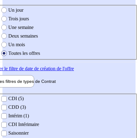
e création de l'offre
Un jour
Trois jours
Une semaine
Deux semaines
Un mois
Toutes les offres
er
le filtre de date de création de l'offre
les filtres de types de
Contrat
de contrat
CDI (5)
CDD (3)
Intérim (1)
CDI Intérimaire
Saisonnier