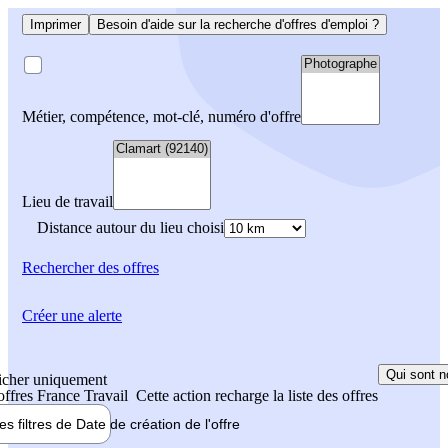
Imprimer
Besoin d'aide sur la recherche d'offres d'emploi ?
Métier, compétence, mot-clé, numéro d'offre
Lieu de travail
Distance autour du lieu choisi
Rechercher
des offres
Créer une alerte
Qui sont n
icher uniquement
 offres France Travail
Cette action recharge la liste des offres
les filtres de
Date de création
de l'offre