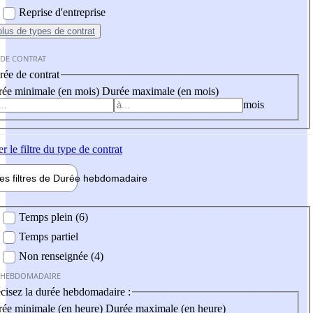
Reprise d'entreprise
plus
de types de contrat
 DE CONTRAT
ée de contrat
ée minimale (en mois)
Durée maximale (en mois)
mois
er
le filtre du type de contrat
les filtres de
Durée hebdo
madaire
 hebdomadaire
Temps plein (6)
Temps partiel
Non renseignée (4)
 HEBDOMADAIRE
cisez la durée hebdomadaire :
ée minimale (en heure)
Durée maximale (en heure)