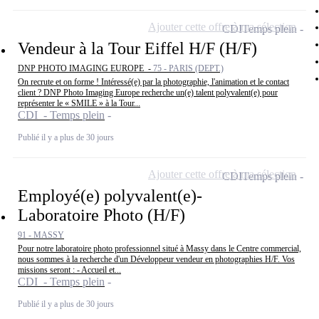
Ajouter cette offre à ma sélection
CDI
Temps plein
Vendeur à la Tour Eiffel H/F (H/F)
DNP PHOTO IMAGING EUROPE -
75 - PARIS (DEPT.)
On recrute et on forme ! Intéressé(e) par la photographie, l'animation et le contact
client ? DNP Photo Imaging Europe recherche un(e) talent polyvalent(e) pour
représenter le « SMILE » à la Tour...
CDI - Temps plein
Publié il y a plus de 30 jours
Ajouter cette offre à ma sélection
CDI
Temps plein
Employé(e) polyvalent(e)-
Laboratoire Photo (H/F)
91 - MASSY
Pour notre laboratoire photo professionnel situé à Massy dans le Centre commercial,
nous sommes à la recherche d'un Développeur vendeur en photographies H/F. Vos
missions seront : - Accueil et...
CDI - Temps plein
Publié il y a plus de 30 jours