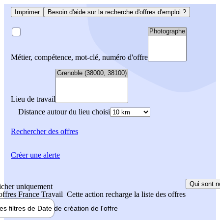
Imprimer
Besoin d'aide sur la recherche d'offres d'emploi ?
Métier, compétence, mot-clé, numéro d'offre
Lieu de travail
Distance autour du lieu choisi
Rechercher
des offres
Créer une alerte
Qui sont n
icher uniquement
 offres France Travail
Cette action recharge la liste des offres
les filtres de
Date de création
de l'offre