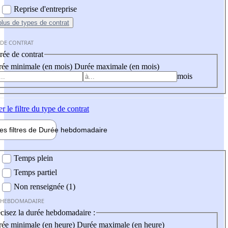
Reprise d'entreprise
plus
de types de contrat
 DE CONTRAT
ée de contrat
ée minimale (en mois)
Durée maximale (en mois)
mois
er
le filtre du type de contrat
les filtres de
Durée hebdo
madaire
 hebdomadaire
Temps plein
Temps partiel
Non renseignée (1)
 HEBDOMADAIRE
cisez la durée hebdomadaire :
ée minimale (en heure)
Durée maximale (en heure)