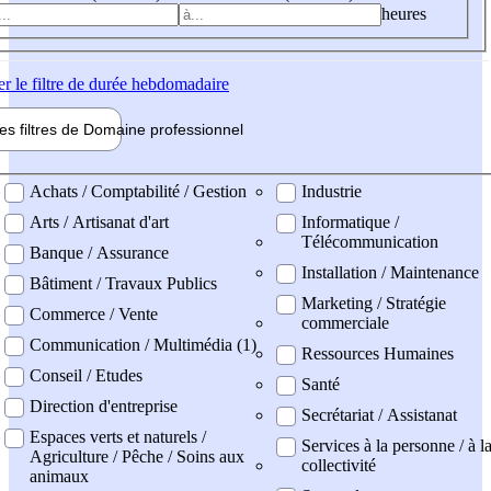
heures
er
le filtre de durée hebdomadaire
les filtres de
Domaine pro
fessionnel
ne professionel
Achats / Comptabilité / Gestion
Industrie
Arts / Artisanat d'art
Informatique /
Télécommunication
Banque / Assurance
Installation / Maintenance
Bâtiment / Travaux Publics
Marketing / Stratégie
Commerce / Vente
commerciale
Communication / Multimédia (1)
Ressources Humaines
Conseil / Etudes
Santé
Direction d'entreprise
Secrétariat / Assistanat
Espaces verts et naturels /
Services à la personne / à l
Agriculture / Pêche / Soins aux
collectivité
animaux