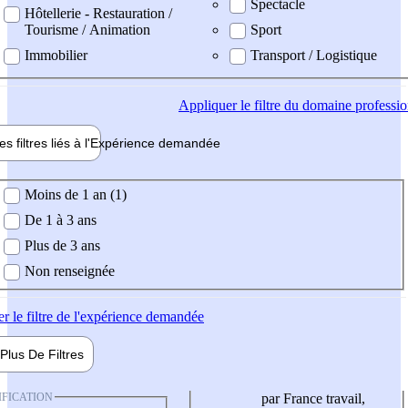
Spectacle
Hôtellerie - Restauration /
Tourisme / Animation
Sport
Immobilier
Transport / Logistique
Appliquer
le filtre du domaine professi
es filtres liés à l'
Expérience
demandée
ience demandée
Moins de 1 an (1)
De 1 à 3 ans
Plus de 3 ans
Non renseignée
er
le filtre de l'expérience demandée
Plus De
Filtres
IFICATION
par France travail,