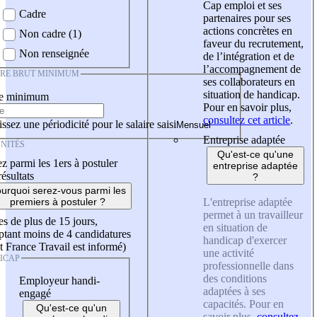
Cap emploi et ses
Cadre
partenaires pour ses
actions concrètes en
Non cadre (1)
faveur du recrutement,
Non renseignée
de l’intégration et de
l’accompagnement de
IRE BRUT MINIMUM
ses collaborateurs en
situation de handicap.
re minimum
Pour en savoir plus,
consultez cet article
.
ssez une périodicité pour le salaire saisi
Entreprise adaptée
NITÉS
Qu'est-ce qu'une
z parmi les 1ers à postuler
entreprise adaptée
résultats
?
urquoi serez-vous parmi les
L'entreprise adaptée
premiers à postuler ?
permet à un travailleur
es de plus de 15 jours,
en situation de
tant moins de 4 candidatures
handicap d'exercer
t France Travail est informé)
une activité
ICAP
professionnelle dans
des conditions
Employeur handi-
adaptées à ses
engagé
capacités. Pour en
Qu'est-ce qu'un
savoir plus,
consultez