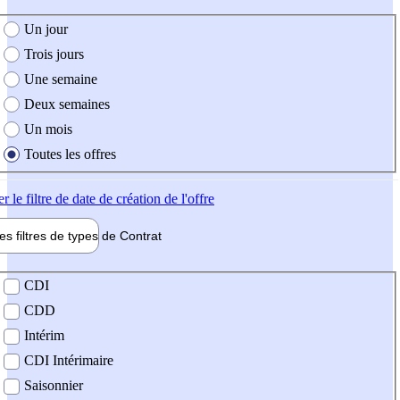
e création de l'offre
Un jour
Trois jours
Une semaine
Deux semaines
Un mois
Toutes les offres
er
le filtre de date de création de l'offre
les filtres de types de
Contrat
de contrat
CDI
CDD
Intérim
CDI Intérimaire
Saisonnier