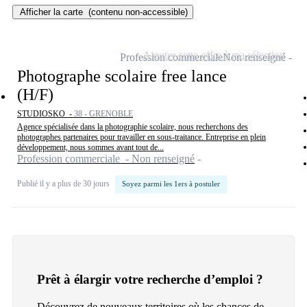
Afficher la carte
(contenu non-accessible)
Ajouter cette offre à ma sélection
Profession commerciale
Non renseigné
Photographe scolaire free lance
(H/F)
STUDIOSKO -
38 - GRENOBLE
Agence spécialisée dans la photographie scolaire, nous recherchons des
photographes partenaires pour travailler en sous-traitance. Entreprise en plein
développement, nous sommes avant tout de...
Profession commerciale - Non renseigné
Publié il y a plus de 30 jours
Soyez parmi les 1ers à postuler
Prêt à élargir votre recherche d’emploi ?
Découvrez de nouveaux territoires où les chances de