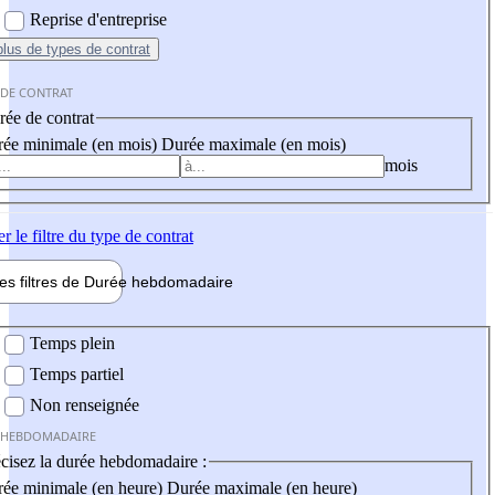
Reprise d'entreprise
plus
de types de contrat
 DE CONTRAT
ée de contrat
ée minimale (en mois)
Durée maximale (en mois)
mois
er
le filtre du type de contrat
les filtres de
Durée hebdo
madaire
 hebdomadaire
Temps plein
Temps partiel
Non renseignée
 HEBDOMADAIRE
cisez la durée hebdomadaire :
ée minimale (en heure)
Durée maximale (en heure)