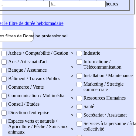
heures
er
le filtre de durée hebdomadaire
les filtres de
Domaine pro
fessionnel
ne professionel
Achats / Comptabilité / Gestion
Industrie
Arts / Artisanat d'art
Informatique /
Télécommunication
Banque / Assurance
Installation / Maintenance
Bâtiment / Travaux Publics
Marketing / Stratégie
Commerce / Vente
commerciale
Communication / Multimédia
Ressources Humaines
Conseil / Etudes
Santé
Direction d'entreprise
Secrétariat / Assistanat
Espaces verts et naturels /
Services à la personne / à l
Agriculture / Pêche / Soins aux
collectivité
animaux