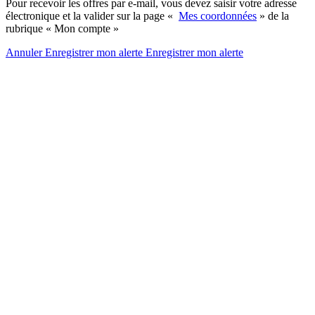
Pour recevoir les offres par e-mail, vous devez saisir votre adresse
électronique et la valider sur la page «
Mes coordonnées
» de la
rubrique « Mon compte »
Annuler
Enregistrer mon alerte
Enregistrer
mon alerte