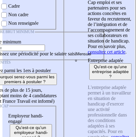
Cap emploi et ses
Cadre
partenaires pour ses
actions concrètes en
Non cadre
faveur du recrutement,
Non renseignée
de l’intégration et de
l’accompagnement de
IRE BRUT MINIMUM
ses collaborateurs en
situation de handicap.
re minimum
Pour en savoir plus,
consultez cet article
.
ssez une périodicité pour le salaire saisi
Entreprise adaptée
NITÉS
Qu'est-ce qu'une
z parmi les 1ers à postuler
entreprise adaptée
?
urquoi serez-vous parmi les
premiers à postuler ?
L'entreprise adaptée
es de plus de 15 jours,
permet à un travailleur
tant moins de 4 candidatures
en situation de
t France Travail est informé)
handicap d'exercer
ICAP
une activité
professionnelle dans
Employeur handi-
des conditions
engagé
adaptées à ses
Qu'est-ce qu'un
capacités. Pour en
employeur handi-
savoir plus,
consultez