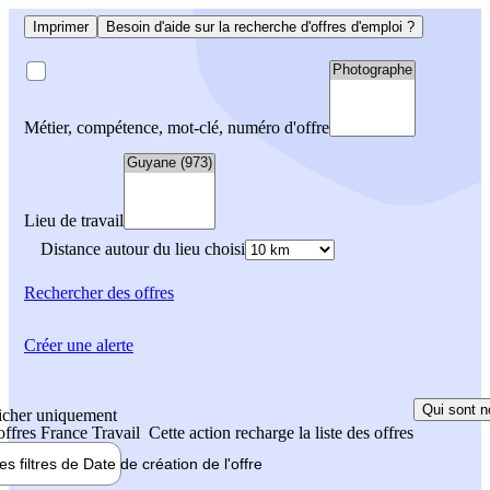
Imprimer
Besoin d'aide sur la recherche d'offres d'emploi ?
Métier, compétence, mot-clé, numéro d'offre
Lieu de travail
Distance autour du lieu choisi
Rechercher
des offres
Créer une alerte
Qui sont n
icher uniquement
 offres France Travail
Cette action recharge la liste des offres
les filtres de
Date de création
de l'offre