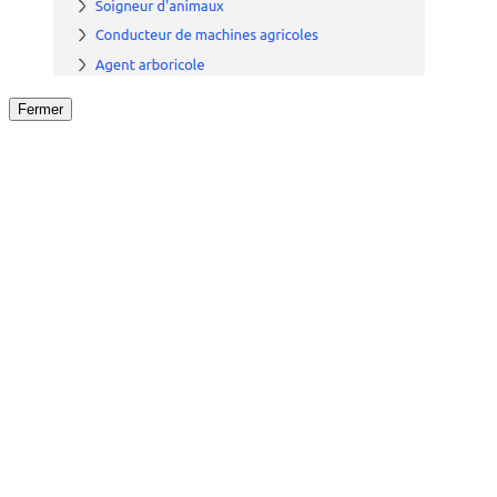
Fermer
Fermer
le détail de l'offre
/
Offre
sur
Offre précéden