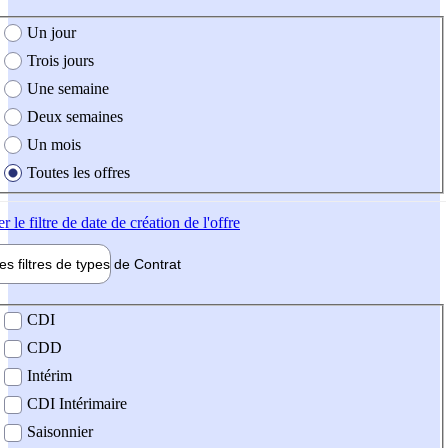
e création de l'offre
Un jour
Trois jours
Une semaine
Deux semaines
Un mois
Toutes les offres
er
le filtre de date de création de l'offre
les filtres de types de
Contrat
de contrat
CDI
CDD
Intérim
CDI Intérimaire
Saisonnier