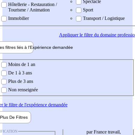
Spectacle
Hôtellerie - Restauration /
Tourisme / Animation
Sport
Immobilier
Transport / Logistique
Appliquer
le filtre du domaine professi
es filtres liés à l'
Expérience
demandée
ience demandée
Moins de 1 an
De 1 à 3 ans
Plus de 3 ans
Non renseignée
er
le filtre de l'expérience demandée
Plus De
Filtres
IFICATION
par France travail,