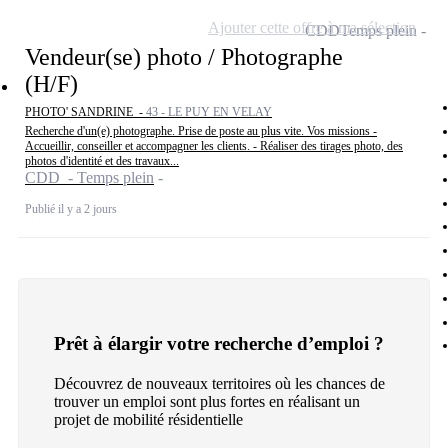
Ajouter cette offre à ma sélection
CDD
Temps plein
Vendeur(se) photo / Photographe
(H/F)
PHOTO' SANDRINE -
43 - LE PUY EN VELAY
Recherche d'un(e) photographe. Prise de poste au plus vite. Vos missions -
Accueillir, conseiller et accompagner les clients. - Réaliser des tirages photo, des
photos d'identité et des travaux...
CDD - Temps plein
Publié il y a 2 jours
Prêt à élargir votre recherche d’emploi ?
Découvrez de nouveaux territoires où les chances de
trouver un emploi sont plus fortes en réalisant un
projet de mobilité résidentielle