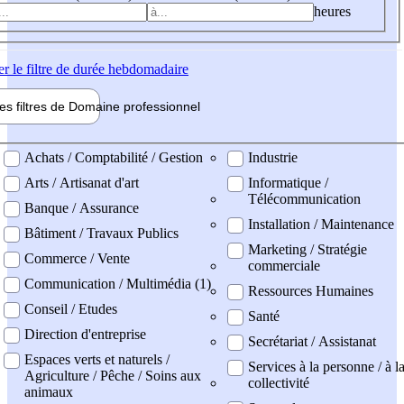
heures
er
le filtre de durée hebdomadaire
les filtres de
Domaine pro
fessionnel
ne professionel
Achats / Comptabilité / Gestion
Industrie
Arts / Artisanat d'art
Informatique /
Télécommunication
Banque / Assurance
Installation / Maintenance
Bâtiment / Travaux Publics
Marketing / Stratégie
Commerce / Vente
commerciale
Communication / Multimédia (1)
Ressources Humaines
Conseil / Etudes
Santé
Direction d'entreprise
Secrétariat / Assistanat
Espaces verts et naturels /
Services à la personne / à l
Agriculture / Pêche / Soins aux
collectivité
animaux