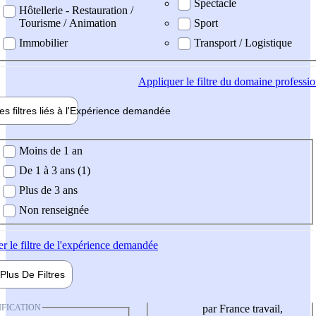
Spectacle
Hôtellerie - Restauration /
Tourisme / Animation
Sport
Immobilier
Transport / Logistique
Appliquer
le filtre du domaine professi
es filtres liés à l'
Expérience
demandée
ience demandée
Moins de 1 an
De 1 à 3 ans (1)
Plus de 3 ans
Non renseignée
er
le filtre de l'expérience demandée
Plus De
Filtres
IFICATION
par France travail,