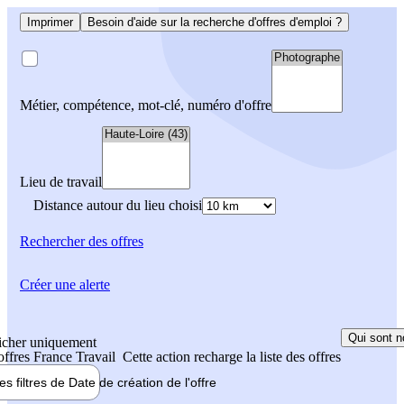
Imprimer
Besoin d'aide sur la recherche d'offres d'emploi ?
Métier, compétence, mot-clé, numéro d'offre
Lieu de travail
Distance autour du lieu choisi
Rechercher
des offres
Créer une alerte
Qui sont n
icher uniquement
 offres France Travail
Cette action recharge la liste des offres
les filtres de
Date de création
de l'offre