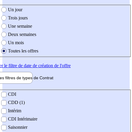
e création de l'offre
Un jour
Trois jours
Une semaine
Deux semaines
Un mois
Toutes les offres
er
le filtre de date de création de l'offre
les filtres de types de
Contrat
de contrat
CDI
CDD (1)
Intérim
CDI Intérimaire
Saisonnier