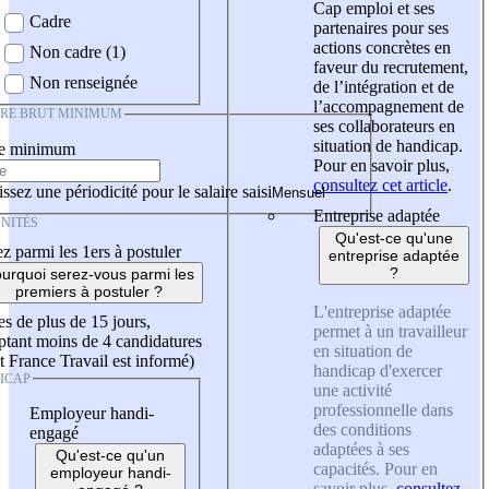
Cap emploi et ses
Cadre
partenaires pour ses
actions concrètes en
Non cadre (1)
faveur du recrutement,
Non renseignée
de l’intégration et de
l’accompagnement de
IRE BRUT MINIMUM
ses collaborateurs en
situation de handicap.
re minimum
Pour en savoir plus,
consultez cet article
.
ssez une périodicité pour le salaire saisi
Entreprise adaptée
NITÉS
Qu'est-ce qu'une
z parmi les 1ers à postuler
entreprise adaptée
?
urquoi serez-vous parmi les
premiers à postuler ?
L'entreprise adaptée
es de plus de 15 jours,
permet à un travailleur
tant moins de 4 candidatures
en situation de
t France Travail est informé)
handicap d'exercer
ICAP
une activité
professionnelle dans
Employeur handi-
des conditions
engagé
adaptées à ses
Qu'est-ce qu'un
capacités. Pour en
employeur handi-
savoir plus,
consultez