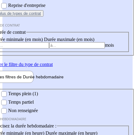
Reprise d'entreprise
plus
de types de contrat
 DE CONTRAT
ée de contrat
ée minimale (en mois)
Durée maximale (en mois)
mois
er
le filtre du type de contrat
les filtres de
Durée hebdo
madaire
 hebdomadaire
Temps plein (1)
Temps partiel
Non renseignée
 HEBDOMADAIRE
cisez la durée hebdomadaire :
ée minimale (en heure)
Durée maximale (en heure)