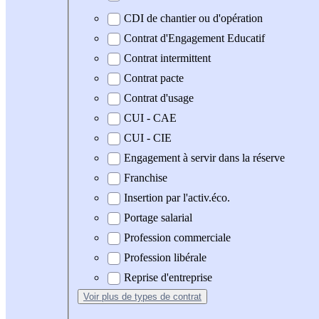
CDI de chantier ou d'opération
Contrat d'Engagement Educatif
Contrat intermittent
Contrat pacte
Contrat d'usage
CUI - CAE
CUI - CIE
Engagement à servir dans la réserve
Franchise
Insertion par l'activ.éco.
Portage salarial
Profession commerciale
Profession libérale
Reprise d'entreprise
Voir plus
de types de contrat