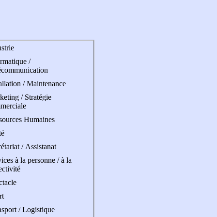
strie
rmatique /
écommunication
allation / Maintenance
eting / Stratégie
merciale
sources Humaines
té
étariat / Assistanat
ices à la personne / à la
ectivité
ctacle
rt
sport / Logistique