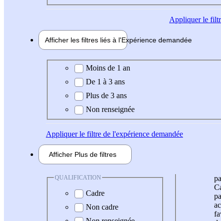
Appliquer
le fil
Afficher les filtres liés à l'
Expérience
demandée
Expérience demandée
Moins de 1 an
De 1 à 3 ans
Plus de 3 ans
Non renseignée
Appliquer
le filtre de l'expérience demandée
Afficher
Plus de
filtres
QUALIFICATION
pa
Ca
Cadre
pa
ac
Non cadre
fa
Non renseignée