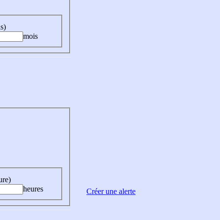
s)
mois
ure)
heures
Créer une alerte