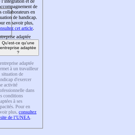
 l’intégration et de
’accompagnement de
s collaborateurs en
tuation de handicap.
ur en savoir plus,
nsultez cet article
.
treprise adaptée
Qu'est-ce qu'une
entreprise adaptée
?
entreprise adaptée
rmet à un travailleur
 situation de
ndicap d'exercer
e activité
ofessionnelle dans
s conditions
aptées à ses
pacités. Pour en
voir plus,
consultez
 site de l’UNEA
.