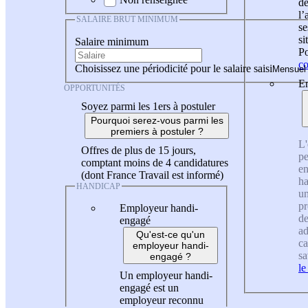
de
l
SALAIRE BRUT MINIMUM
se
si
Salaire minimum
Po
co
Choisissez une périodicité pour le salaire saisi
En
OPPORTUNITÉS
Soyez parmi les 1ers à postuler
Pourquoi serez-vous parmi les
premiers à postuler ?
L'
Offres de plus de 15 jours,
pe
comptant moins de 4 candidatures
en
(dont France Travail est informé)
ha
HANDICAP
un
pr
Employeur handi-
de
engagé
ad
Qu'est-ce qu'un
ca
employeur handi-
sa
engagé ?
le
Un employeur handi-
engagé est un
employeur reconnu