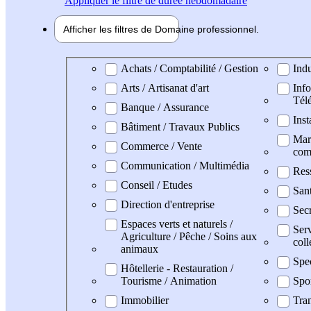
Appliquer
le filtre de durée hebdomadaire
Afficher les filtres de
Domaine pro
fessionnel
Domaine professionel
Achats / Comptabilité / Gestion
Indu
Arts / Artisanat d'art
Info
Tél
Banque / Assurance
Inst
Bâtiment / Travaux Publics
Mark
Commerce / Vente
com
Communication / Multimédia
Res
Conseil / Etudes
San
Direction d'entreprise
Secr
Espaces verts et naturels /
Serv
Agriculture / Pêche / Soins aux
coll
animaux
Spe
Hôtellerie - Restauration /
Tourisme / Animation
Spo
Immobilier
Tran