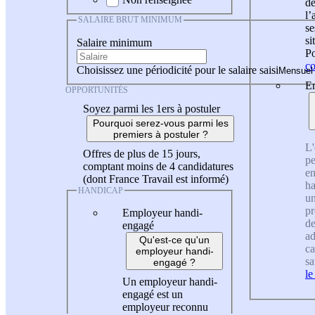
de
l
SALAIRE BRUT MINIMUM
se
si
Salaire minimum
Po
co
Choisissez une périodicité pour le salaire saisi
En
OPPORTUNITÉS
Soyez parmi les 1ers à postuler
Pourquoi serez-vous parmi les
premiers à postuler ?
L'
Offres de plus de 15 jours,
pe
comptant moins de 4 candidatures
en
(dont France Travail est informé)
ha
HANDICAP
un
pr
Employeur handi-
de
engagé
ad
Qu'est-ce qu'un
ca
employeur handi-
sa
engagé ?
le
Un employeur handi-
engagé est un
employeur reconnu