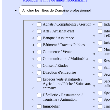
Appliquer
le filtre de durée hebdomadaire
Afficher les filtres de
Domaine pro
fessionnel
Domaine professionel
Achats / Comptabilité / Gestion
Indu
Arts / Artisanat d'art
Info
Tél
Banque / Assurance
Inst
Bâtiment / Travaux Publics
Mark
Commerce / Vente
com
Communication / Multimédia
Res
Conseil / Etudes
San
Direction d'entreprise
Secr
Espaces verts et naturels /
Serv
Agriculture / Pêche / Soins aux
coll
animaux
Spe
Hôtellerie - Restauration /
Tourisme / Animation
Spo
Immobilier
Tran