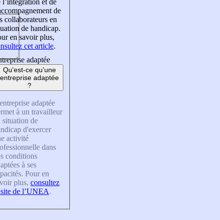
 l’intégration et de
’accompagnement de
s collaborateurs en
tuation de handicap.
ur en savoir plus,
nsultez cet article
.
treprise adaptée
Qu'est-ce qu'une
entreprise adaptée
?
entreprise adaptée
rmet à un travailleur
 situation de
ndicap d'exercer
e activité
ofessionnelle dans
s conditions
aptées à ses
pacités. Pour en
voir plus,
consultez
 site de l’UNEA
.