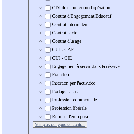
CDI de chantier ou d'opération
Contrat d'Engagement Educatif
Contrat intermittent
Contrat pacte
Contrat d'usage
CUI - CAE
CUI - CIE
Engagement à servir dans la réserve
Franchise
Insertion par l'activ.éco.
Portage salarial
Profession commerciale
Profession libérale
Reprise d'entreprise
Voir plus
de types de contrat