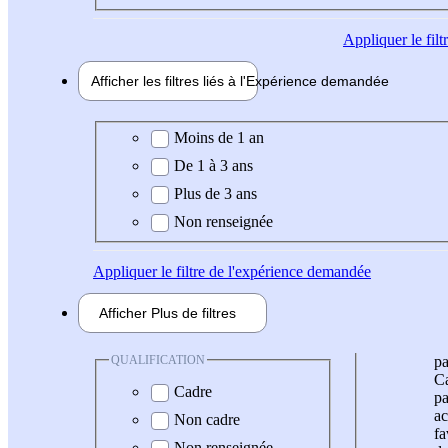
Appliquer
le fil
Afficher les filtres liés à l'
Expérience
demandée
Expérience demandée
Moins de 1 an
De 1 à 3 ans
Plus de 3 ans
Non renseignée
Appliquer
le filtre de l'expérience demandée
Afficher
Plus de
filtres
QUALIFICATION
pa
Ca
Cadre
pa
ac
Non cadre
fa
Non renseignée