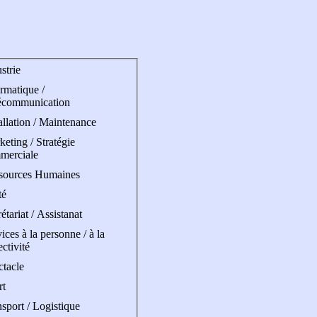
strie
rmatique /
écommunication
allation / Maintenance
eting / Stratégie
merciale
sources Humaines
té
étariat / Assistanat
ices à la personne / à la
ectivité
ctacle
rt
sport / Logistique