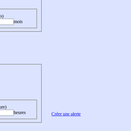
s)
mois
ure)
heures
Créer une alerte