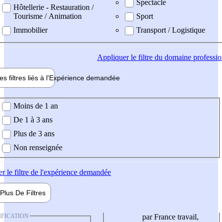
Spectacle
Hôtellerie - Restauration /
Tourisme / Animation
Sport
Immobilier
Transport / Logistique
Appliquer
le filtre du domaine professi
es filtres liés à l'
Expérience
demandée
ience demandée
Moins de 1 an
De 1 à 3 ans
Plus de 3 ans
Non renseignée
er
le filtre de l'expérience demandée
Plus De
Filtres
IFICATION
par France travail,