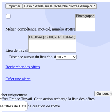
Imprimer
Besoin d'aide sur la recherche d'offres d'emploi ?
Métier, compétence, mot-clé, numéro d'offre
Lieu de travail
Distance autour du lieu choisi
Rechercher
des offres
Créer une alerte
Qui sont n
icher uniquement
 offres France Travail
Cette action recharge la liste des offres
les filtres de
Date de création
de l'offre