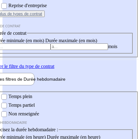
Reprise d'entreprise
plus
de types de contrat
 DE CONTRAT
ée de contrat
ée minimale (en mois)
Durée maximale (en mois)
mois
er
le filtre du type de contrat
les filtres de
Durée hebdo
madaire
 hebdomadaire
Temps plein
Temps partiel
Non renseignée
 HEBDOMADAIRE
cisez la durée hebdomadaire :
ée minimale (en heure)
Durée maximale (en heure)