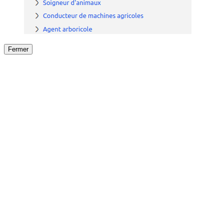
Fermer
Fermer
le détail de l'offre
/
Offre
sur
Offre précéden