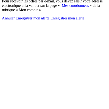
Pour recevoir les offres par e-mail, vous devez saisir votre adresse
électronique et la valider sur la page «
Mes coordonnées
» de la
rubrique « Mon compte »
Annuler
Enregistrer mon alerte
Enregistrer
mon alerte