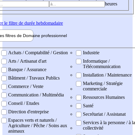
heures
er
le filtre de durée hebdomadaire
les filtres de
Domaine pro
fessionnel
ne professionel
Achats / Comptabilité / Gestion
Industrie
Arts / Artisanat d'art
Informatique /
Télécommunication
Banque / Assurance
Installation / Maintenance
Bâtiment / Travaux Publics
Marketing / Stratégie
Commerce / Vente
commerciale
Communication / Multimédia
Ressources Humaines
Conseil / Etudes
Santé
Direction d'entreprise
Secrétariat / Assistanat
Espaces verts et naturels /
Services à la personne / à l
Agriculture / Pêche / Soins aux
collectivité
animaux