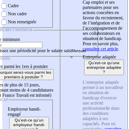
Cap emploi et ses
Cadre
partenaires pour ses
actions concrètes en
Non cadre
faveur du recrutement,
Non renseignée
de l’intégration et de
l’accompagnement de
IRE BRUT MINIMUM
ses collaborateurs en
situation de handicap.
re minimum
Pour en savoir plus,
consultez cet article
.
ssez une périodicité pour le salaire saisi
Entreprise adaptée
NITÉS
Qu'est-ce qu'une
z parmi les 1ers à postuler
entreprise adaptée
?
urquoi serez-vous parmi les
premiers à postuler ?
L'entreprise adaptée
es de plus de 15 jours,
permet à un travailleur
tant moins de 4 candidatures
en situation de
t France Travail est informé)
handicap d'exercer
ICAP
une activité
professionnelle dans
Employeur handi-
des conditions
engagé
adaptées à ses
Qu'est-ce qu'un
capacités. Pour en
employeur handi-
savoir plus,
consultez