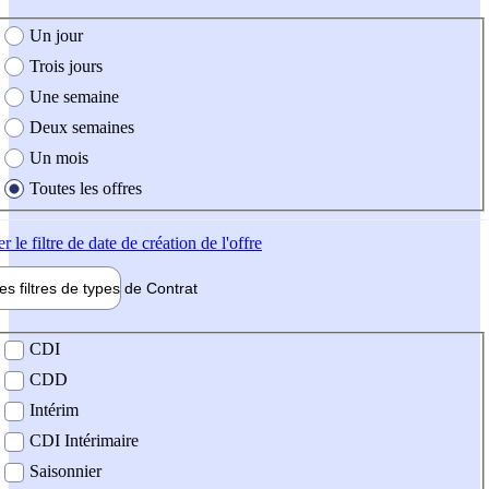
e création de l'offre
Un jour
Trois jours
Une semaine
Deux semaines
Un mois
Toutes les offres
er
le filtre de date de création de l'offre
les filtres de types de
Contrat
de contrat
CDI
CDD
Intérim
CDI Intérimaire
Saisonnier