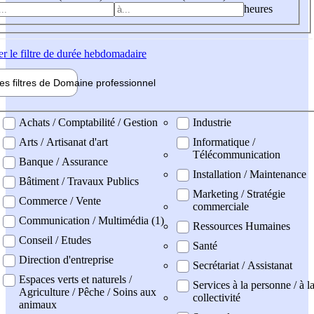
heures
er
le filtre de durée hebdomadaire
les filtres de
Domaine pro
fessionnel
ne professionel
Achats / Comptabilité / Gestion
Industrie
Arts / Artisanat d'art
Informatique /
Télécommunication
Banque / Assurance
Installation / Maintenance
Bâtiment / Travaux Publics
Marketing / Stratégie
Commerce / Vente
commerciale
Communication / Multimédia (1)
Ressources Humaines
Conseil / Etudes
Santé
Direction d'entreprise
Secrétariat / Assistanat
Espaces verts et naturels /
Services à la personne / à l
Agriculture / Pêche / Soins aux
collectivité
animaux