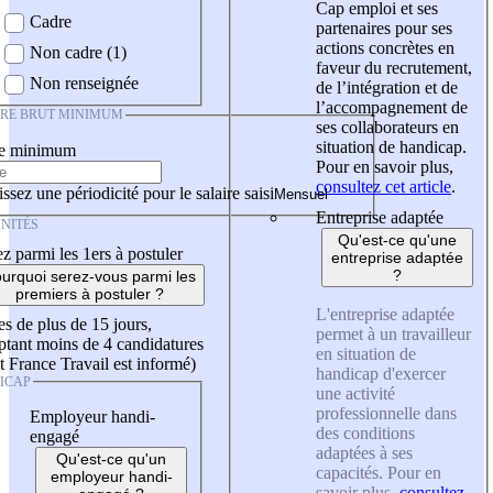
Cap emploi et ses
Cadre
partenaires pour ses
actions concrètes en
Non cadre (1)
faveur du recrutement,
Non renseignée
de l’intégration et de
l’accompagnement de
IRE BRUT MINIMUM
ses collaborateurs en
situation de handicap.
re minimum
Pour en savoir plus,
consultez cet article
.
ssez une périodicité pour le salaire saisi
Entreprise adaptée
NITÉS
Qu'est-ce qu'une
z parmi les 1ers à postuler
entreprise adaptée
?
urquoi serez-vous parmi les
premiers à postuler ?
L'entreprise adaptée
es de plus de 15 jours,
permet à un travailleur
tant moins de 4 candidatures
en situation de
t France Travail est informé)
handicap d'exercer
ICAP
une activité
professionnelle dans
Employeur handi-
des conditions
engagé
adaptées à ses
Qu'est-ce qu'un
capacités. Pour en
employeur handi-
savoir plus,
consultez