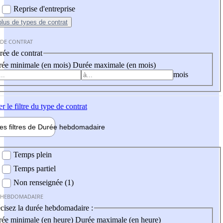
Reprise d'entreprise
plus
de types de contrat
 DE CONTRAT
ée de contrat
ée minimale (en mois)
Durée maximale (en mois)
mois
er
le filtre du type de contrat
les filtres de
Durée hebdo
madaire
 hebdomadaire
Temps plein
Temps partiel
Non renseignée (1)
 HEBDOMADAIRE
cisez la durée hebdomadaire :
ée minimale (en heure)
Durée maximale (en heure)