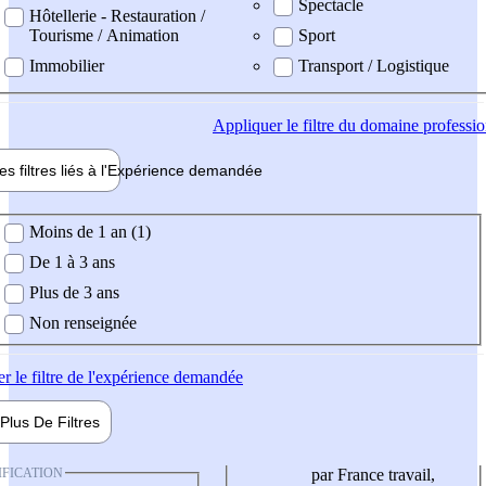
Spectacle
Hôtellerie - Restauration /
Tourisme / Animation
Sport
Immobilier
Transport / Logistique
Appliquer
le filtre du domaine professi
es filtres liés à l'
Expérience
demandée
ience demandée
Moins de 1 an (1)
De 1 à 3 ans
Plus de 3 ans
Non renseignée
er
le filtre de l'expérience demandée
Plus De
Filtres
IFICATION
par France travail,