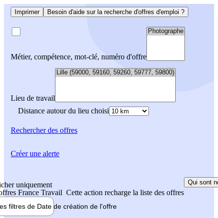
Imprimer
Besoin d'aide sur la recherche d'offres d'emploi ?
Métier, compétence, mot-clé, numéro d'offre
Lieu de travail
Distance autour du lieu choisi
Rechercher
des offres
Créer une alerte
Qui sont n
icher uniquement
 offres France Travail
Cette action recharge la liste des offres
les filtres de
Date de création
de l'offre