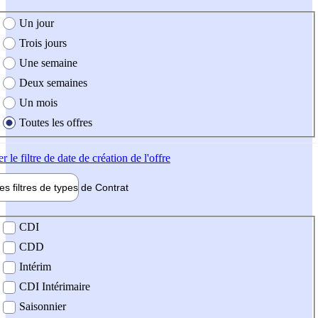
e création de l'offre
Un jour
Trois jours
Une semaine
Deux semaines
Un mois
Toutes les offres
er
le filtre de date de création de l'offre
les filtres de types de
Contrat
de contrat
CDI
CDD
Intérim
CDI Intérimaire
Saisonnier