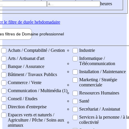
heures
er
le filtre de durée hebdomadaire
les filtres de
Domaine pro
fessionnel
ne professionel
Achats / Comptabilité / Gestion
Industrie
Arts / Artisanat d'art
Informatique /
Télécommunication
Banque / Assurance
Installation / Maintenance
Bâtiment / Travaux Publics
Marketing / Stratégie
Commerce / Vente
commerciale
Communication / Multimédia (1)
Ressources Humaines
Conseil / Etudes
Santé
Direction d'entreprise
Secrétariat / Assistanat
Espaces verts et naturels /
Services à la personne / à l
Agriculture / Pêche / Soins aux
collectivité
animaux