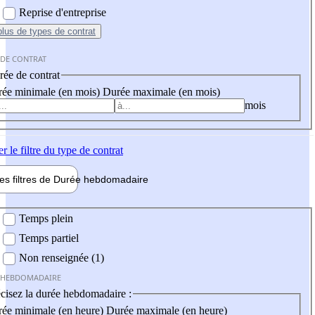
Reprise d'entreprise
plus
de types de contrat
 DE CONTRAT
ée de contrat
ée minimale (en mois)
Durée maximale (en mois)
mois
er
le filtre du type de contrat
les filtres de
Durée hebdo
madaire
 hebdomadaire
Temps plein
Temps partiel
Non renseignée (1)
 HEBDOMADAIRE
cisez la durée hebdomadaire :
ée minimale (en heure)
Durée maximale (en heure)