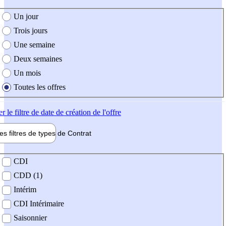
e création de l'offre
Un jour
Trois jours
Une semaine
Deux semaines
Un mois
Toutes les offres
er
le filtre de date de création de l'offre
les filtres de types de
Contrat
de contrat
CDI
CDD (1)
Intérim
CDI Intérimaire
Saisonnier