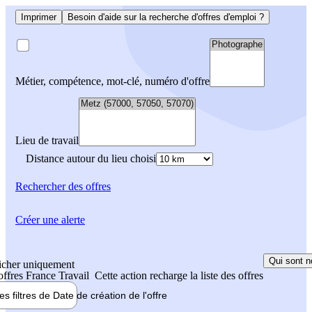
Imprimer
Besoin d'aide sur la recherche d'offres d'emploi ?
Métier, compétence, mot-clé, numéro d'offre
Lieu de travail
Distance autour du lieu choisi
Rechercher
des offres
Créer une alerte
Qui sont n
icher uniquement
 offres France Travail
Cette action recharge la liste des offres
les filtres de
Date de création
de l'offre