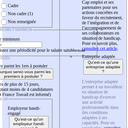
Cap emploi et ses
Cadre
partenaires pour ses
actions concrètes en
Non cadre (1)
faveur du recrutement,
Non renseignée
de l’intégration et de
l’accompagnement de
IRE BRUT MINIMUM
ses collaborateurs en
situation de handicap.
re minimum
Pour en savoir plus,
consultez cet article
.
ssez une périodicité pour le salaire saisi
Entreprise adaptée
NITÉS
Qu'est-ce qu'une
z parmi les 1ers à postuler
entreprise adaptée
?
urquoi serez-vous parmi les
premiers à postuler ?
L'entreprise adaptée
es de plus de 15 jours,
permet à un travailleur
tant moins de 4 candidatures
en situation de
t France Travail est informé)
handicap d'exercer
ICAP
une activité
professionnelle dans
Employeur handi-
des conditions
engagé
adaptées à ses
Qu'est-ce qu'un
capacités. Pour en
employeur handi-
savoir plus,
consultez