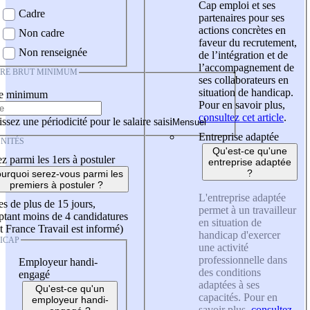
Cap emploi et ses
Cadre
partenaires pour ses
actions concrètes en
Non cadre
faveur du recrutement,
Non renseignée
de l’intégration et de
l’accompagnement de
IRE BRUT MINIMUM
ses collaborateurs en
situation de handicap.
re minimum
Pour en savoir plus,
consultez cet article
.
ssez une périodicité pour le salaire saisi
Entreprise adaptée
NITÉS
Qu'est-ce qu'une
z parmi les 1ers à postuler
entreprise adaptée
?
urquoi serez-vous parmi les
premiers à postuler ?
L'entreprise adaptée
es de plus de 15 jours,
permet à un travailleur
tant moins de 4 candidatures
en situation de
t France Travail est informé)
handicap d'exercer
ICAP
une activité
professionnelle dans
Employeur handi-
des conditions
engagé
adaptées à ses
Qu'est-ce qu'un
capacités. Pour en
employeur handi-
savoir plus,
consultez