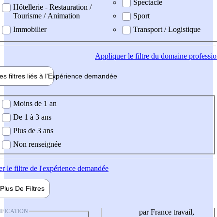
Spectacle
Hôtellerie - Restauration /
Tourisme / Animation
Sport
Immobilier
Transport / Logistique
Appliquer
le filtre du domaine professi
es filtres liés à l'
Expérience
demandée
ience demandée
Moins de 1 an
De 1 à 3 ans
Plus de 3 ans
Non renseignée
er
le filtre de l'expérience demandée
Plus De
Filtres
IFICATION
par France travail,