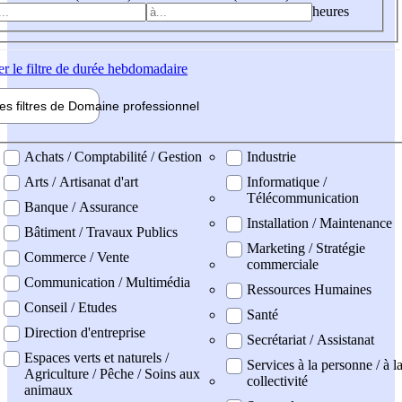
heures
er
le filtre de durée hebdomadaire
les filtres de
Domaine pro
fessionnel
ne professionel
Achats / Comptabilité / Gestion
Industrie
Arts / Artisanat d'art
Informatique /
Télécommunication
Banque / Assurance
Installation / Maintenance
Bâtiment / Travaux Publics
Marketing / Stratégie
Commerce / Vente
commerciale
Communication / Multimédia
Ressources Humaines
Conseil / Etudes
Santé
Direction d'entreprise
Secrétariat / Assistanat
Espaces verts et naturels /
Services à la personne / à l
Agriculture / Pêche / Soins aux
collectivité
animaux