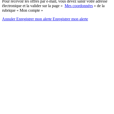
Pour recevoir les offres par e-mail, vous devez saisir votre adresse
électronique et la valider sur la page «
Mes coordonnées
» de la
rubrique « Mon compte »
Annuler
Enregistrer mon alerte
Enregistrer
mon alerte