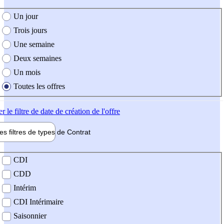
e création de l'offre
Un jour
Trois jours
Une semaine
Deux semaines
Un mois
Toutes les offres
er
le filtre de date de création de l'offre
les filtres de types de
Contrat
de contrat
CDI
CDD
Intérim
CDI Intérimaire
Saisonnier