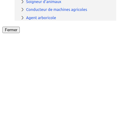
Fermer
Fermer
le détail de l'offre
/
Offre
sur
Offre précéden