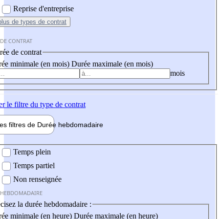
Reprise d'entreprise
plus
de types de contrat
 DE CONTRAT
ée de contrat
ée minimale (en mois)
Durée maximale (en mois)
mois
er
le filtre du type de contrat
les filtres de
Durée hebdo
madaire
 hebdomadaire
Temps plein
Temps partiel
Non renseignée
 HEBDOMADAIRE
cisez la durée hebdomadaire :
ée minimale (en heure)
Durée maximale (en heure)