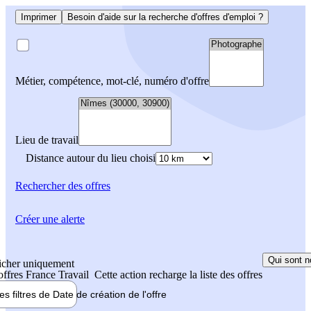
Imprimer
Besoin d'aide sur la recherche d'offres d'emploi ?
Métier, compétence, mot-clé, numéro d'offre
Lieu de travail
Distance autour du lieu choisi
Rechercher
des offres
Créer une alerte
Qui sont n
icher uniquement
 offres France Travail
Cette action recharge la liste des offres
les filtres de
Date de création
de l'offre