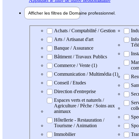
Appliquer
le filtre de durée hebdomadaire
Afficher les filtres de
Domaine pro
fessionnel
Domaine professionel
Achats / Comptabilité / Gestion
Indu
Arts / Artisanat d'art
Info
Tél
Banque / Assurance
Inst
Bâtiment / Travaux Publics
Mark
Commerce / Vente (1)
com
Communication / Multimédia (1)
Res
Conseil / Etudes
San
Direction d'entreprise
Secr
Espaces verts et naturels /
Serv
Agriculture / Pêche / Soins aux
coll
animaux
Spe
Hôtellerie - Restauration /
Tourisme / Animation
Spo
Immobilier
Tran