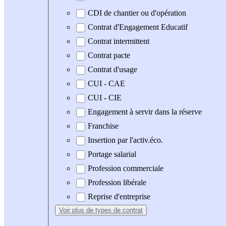
CDI de chantier ou d'opération
Contrat d'Engagement Educatif
Contrat intermittent
Contrat pacte
Contrat d'usage
CUI - CAE
CUI - CIE
Engagement à servir dans la réserve
Franchise
Insertion par l'activ.éco.
Portage salarial
Profession commerciale
Profession libérale
Reprise d'entreprise
Voir plus
de types de contrat