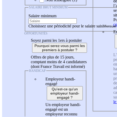
de
l
SALAIRE BRUT MINIMUM
se
si
Salaire minimum
Po
co
Choisissez une périodicité pour le salaire saisi
En
OPPORTUNITÉS
Soyez parmi les 1ers à postuler
Pourquoi serez-vous parmi les
premiers à postuler ?
L'
Offres de plus de 15 jours,
pe
comptant moins de 4 candidatures
en
(dont France Travail est informé)
ha
HANDICAP
un
pr
Employeur handi-
de
engagé
ad
Qu'est-ce qu'un
ca
employeur handi-
sa
engagé ?
le
Un employeur handi-
engagé est un
employeur reconnu