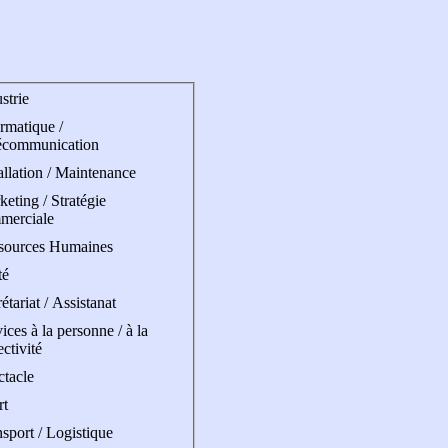
strie
rmatique /
écommunication
allation / Maintenance
eting / Stratégie
merciale
sources Humaines
té
étariat / Assistanat
ices à la personne / à la
ectivité
ctacle
rt
sport / Logistique