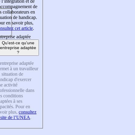
 l’intégration et de
’accompagnement de
s collaborateurs en
tuation de handicap.
ur en savoir plus,
nsultez cet article
.
treprise adaptée
Qu'est-ce qu'une
entreprise adaptée
?
entreprise adaptée
rmet à un travailleur
 situation de
ndicap d'exercer
e activité
ofessionnelle dans
s conditions
aptées à ses
pacités. Pour en
voir plus,
consultez
 site de l’UNEA
.