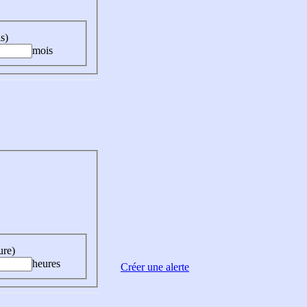
s)
mois
ure)
heures
Créer une alerte