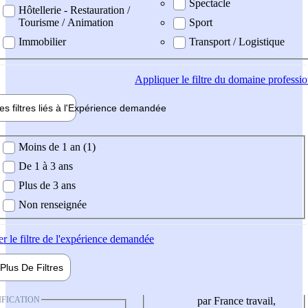
Spectacle
Hôtellerie - Restauration /
Tourisme / Animation
Sport
Immobilier
Transport / Logistique
Appliquer
le filtre du domaine professi
es filtres liés à l'
Expérience
demandée
ience demandée
Moins de 1 an (1)
De 1 à 3 ans
Plus de 3 ans
Non renseignée
er
le filtre de l'expérience demandée
Plus De
Filtres
IFICATION
par France travail,