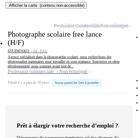
Afficher la carte
(contenu non-accessible)
Ajouter cette offre à ma sélection
Profession commerciale
Non renseigné
Photographe scolaire free lance
(H/F)
STUDIOSKO -
64 - PAU
Agence spécialisée dans la photographie scolaire, nous recherchons des
photographes partenaires pour travailler en sous-traitance. Entreprise en plein
développement, nous sommes avant tout de...
Profession commerciale - Non renseigné
Publié il y a plus de 30 jours
Soyez parmi les 1ers à postuler
Prêt à élargir votre recherche d’emploi ?
Découvrez de nouveaux territoires où les chances de