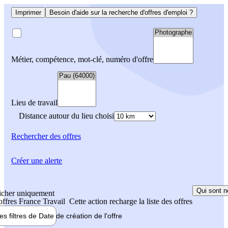
Imprimer
Besoin d'aide sur la recherche d'offres d'emploi ?
Métier, compétence, mot-clé, numéro d'offre
Lieu de travail
Distance autour du lieu choisi
Rechercher
des offres
Créer une alerte
Qui sont n
icher uniquement
 offres France Travail
Cette action recharge la liste des offres
les filtres de
Date de création
de l'offre