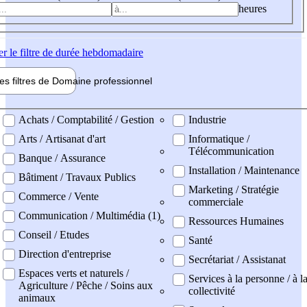
heures
er
le filtre de durée hebdomadaire
les filtres de
Domaine pro
fessionnel
ne professionel
Achats / Comptabilité / Gestion
Industrie
Arts / Artisanat d'art
Informatique /
Télécommunication
Banque / Assurance
Installation / Maintenance
Bâtiment / Travaux Publics
Marketing / Stratégie
Commerce / Vente
commerciale
Communication / Multimédia (1)
Ressources Humaines
Conseil / Etudes
Santé
Direction d'entreprise
Secrétariat / Assistanat
Espaces verts et naturels /
Services à la personne / à l
Agriculture / Pêche / Soins aux
collectivité
animaux