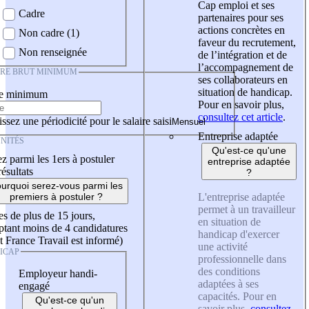
Cap emploi et ses
Cadre
partenaires pour ses
actions concrètes en
Non cadre (1)
faveur du recrutement,
Non renseignée
de l’intégration et de
l’accompagnement de
IRE BRUT MINIMUM
ses collaborateurs en
situation de handicap.
re minimum
Pour en savoir plus,
consultez cet article
.
ssez une périodicité pour le salaire saisi
Entreprise adaptée
NITÉS
Qu'est-ce qu'une
z parmi les 1ers à postuler
entreprise adaptée
résultats
?
urquoi serez-vous parmi les
L'entreprise adaptée
premiers à postuler ?
permet à un travailleur
es de plus de 15 jours,
en situation de
tant moins de 4 candidatures
handicap d'exercer
t France Travail est informé)
une activité
ICAP
professionnelle dans
des conditions
Employeur handi-
adaptées à ses
engagé
capacités. Pour en
Qu'est-ce qu'un
savoir plus,
consultez