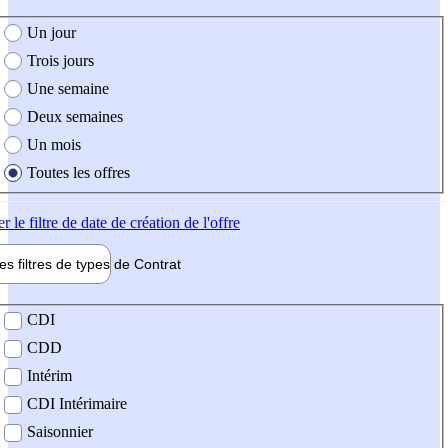
e création de l'offre
Un jour
Trois jours
Une semaine
Deux semaines
Un mois
Toutes les offres
er
le filtre de date de création de l'offre
les filtres de types de
Contrat
de contrat
CDI
CDD
Intérim
CDI Intérimaire
Saisonnier