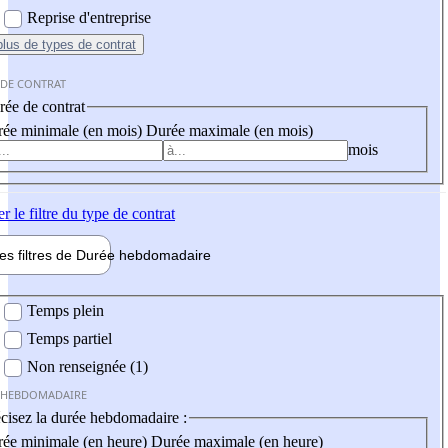
Reprise d'entreprise
plus
de types de contrat
 DE CONTRAT
ée de contrat
ée minimale (en mois)
Durée maximale (en mois)
mois
er
le filtre du type de contrat
les filtres de
Durée hebdo
madaire
 hebdomadaire
Temps plein
Temps partiel
Non renseignée (1)
 HEBDOMADAIRE
cisez la durée hebdomadaire :
ée minimale (en heure)
Durée maximale (en heure)