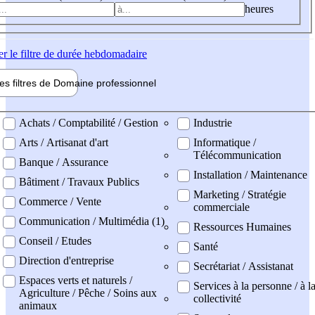
heures
er
le filtre de durée hebdomadaire
les filtres de
Domaine pro
fessionnel
ne professionel
Achats / Comptabilité / Gestion
Industrie
Arts / Artisanat d'art
Informatique /
Télécommunication
Banque / Assurance
Installation / Maintenance
Bâtiment / Travaux Publics
Marketing / Stratégie
Commerce / Vente
commerciale
Communication / Multimédia (1)
Ressources Humaines
Conseil / Etudes
Santé
Direction d'entreprise
Secrétariat / Assistanat
Espaces verts et naturels /
Services à la personne / à l
Agriculture / Pêche / Soins aux
collectivité
animaux