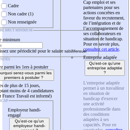
Cap emploi et ses
Cadre
partenaires pour ses
actions concrètes en
Non cadre (1)
faveur du recrutement,
Non renseignée
de l’intégration et de
l’accompagnement de
IRE BRUT MINIMUM
ses collaborateurs en
situation de handicap.
re minimum
Pour en savoir plus,
consultez cet article
.
ssez une périodicité pour le salaire saisi
Entreprise adaptée
NITÉS
Qu'est-ce qu'une
z parmi les 1ers à postuler
entreprise adaptée
?
urquoi serez-vous parmi les
premiers à postuler ?
L'entreprise adaptée
es de plus de 15 jours,
permet à un travailleur
tant moins de 4 candidatures
en situation de
t France Travail est informé)
handicap d'exercer
ICAP
une activité
professionnelle dans
Employeur handi-
des conditions
engagé
adaptées à ses
Qu'est-ce qu'un
capacités. Pour en
employeur handi-
savoir plus,
consultez