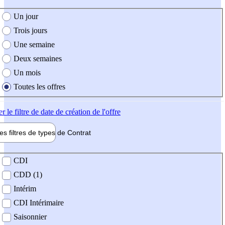
e création de l'offre
Un jour
Trois jours
Une semaine
Deux semaines
Un mois
Toutes les offres
er
le filtre de date de création de l'offre
les filtres de types de
Contrat
de contrat
CDI
CDD (1)
Intérim
CDI Intérimaire
Saisonnier