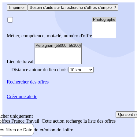
Imprimer
Besoin d'aide sur la recherche d'offres d'emploi ?
Métier, compétence, mot-clé, numéro d'offre
Lieu de travail
Distance autour du lieu choisi
Rechercher
des offres
Créer une alerte
Qui sont n
icher uniquement
 offres France Travail
Cette action recharge la liste des offres
les filtres de
Date de création
de l'offre