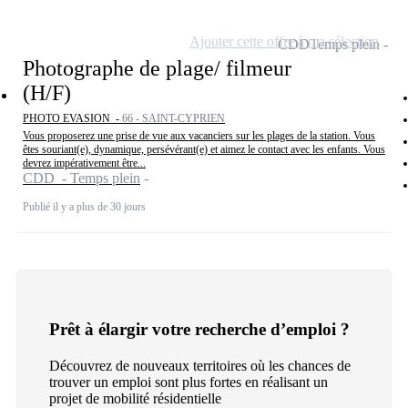
Ajouter cette offre à ma sélection
CDD
Temps plein
Photographe de plage/ filmeur
(H/F)
PHOTO EVASION -
66 - SAINT-CYPRIEN
Vous proposerez une prise de vue aux vacanciers sur les plages de la station. Vous
êtes souriant(e), dynamique, persévérant(e) et aimez le contact avec les enfants. Vous
devrez impérativement être...
CDD - Temps plein
Publié il y a plus de 30 jours
Prêt à élargir votre recherche d’emploi ?
Découvrez de nouveaux territoires où les chances de
trouver un emploi sont plus fortes en réalisant un
projet de mobilité résidentielle