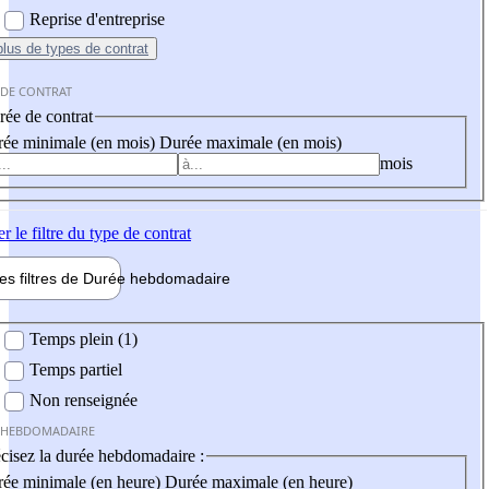
Reprise d'entreprise
plus
de types de contrat
 DE CONTRAT
ée de contrat
ée minimale (en mois)
Durée maximale (en mois)
mois
er
le filtre du type de contrat
les filtres de
Durée hebdo
madaire
 hebdomadaire
Temps plein (1)
Temps partiel
Non renseignée
 HEBDOMADAIRE
cisez la durée hebdomadaire :
ée minimale (en heure)
Durée maximale (en heure)