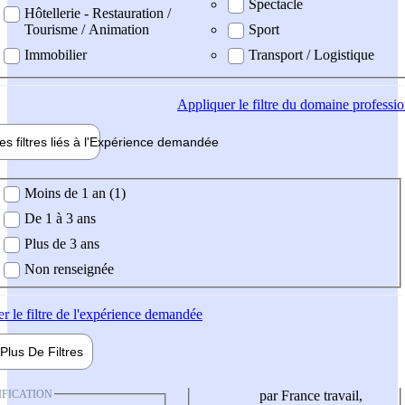
Spectacle
Hôtellerie - Restauration /
Tourisme / Animation
Sport
Immobilier
Transport / Logistique
Appliquer
le filtre du domaine professi
es filtres liés à l'
Expérience
demandée
ience demandée
Moins de 1 an (1)
De 1 à 3 ans
Plus de 3 ans
Non renseignée
er
le filtre de l'expérience demandée
Plus De
Filtres
IFICATION
par France travail,