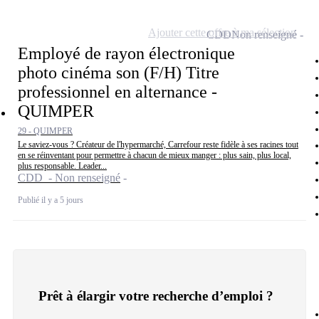
Ajouter cette offre à ma sélection
CDD
Non renseigné
Employé de rayon électronique
photo cinéma son (F/H) Titre
professionnel en alternance -
QUIMPER
29 - QUIMPER
Le saviez-vous ? Créateur de l'hypermarché, Carrefour reste fidèle à ses racines tout
en se réinventant pour permettre à chacun de mieux manger : plus sain, plus local,
plus responsable. Leader...
CDD - Non renseigné
Publié il y a 5 jours
Prêt à élargir votre recherche d’emploi ?