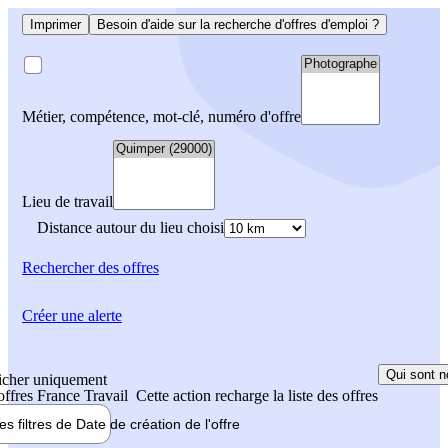
Imprimer
Besoin d'aide sur la recherche d'offres d'emploi ?
Métier, compétence, mot-clé, numéro d'offre
Lieu de travail
Distance autour du lieu choisi
Rechercher
des offres
Créer une alerte
Qui sont n
icher uniquement
 offres France Travail
Cette action recharge la liste des offres
les filtres de
Date de création
de l'offre