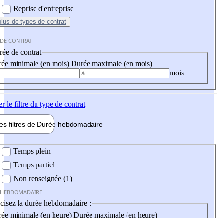
Reprise d'entreprise
plus
de types de contrat
 DE CONTRAT
ée de contrat
ée minimale (en mois)
Durée maximale (en mois)
mois
er
le filtre du type de contrat
les filtres de
Durée hebdo
madaire
 hebdomadaire
Temps plein
Temps partiel
Non renseignée (1)
 HEBDOMADAIRE
cisez la durée hebdomadaire :
ée minimale (en heure)
Durée maximale (en heure)