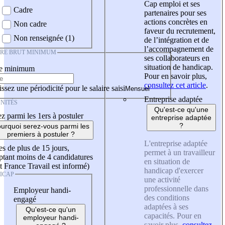
Cap emploi et ses
Cadre
partenaires pour ses
actions concrètes en
Non cadre
faveur du recrutement,
Non renseignée (1)
de l’intégration et de
l’accompagnement de
IRE BRUT MINIMUM
ses collaborateurs en
situation de handicap.
re minimum
Pour en savoir plus,
consultez cet article
.
ssez une périodicité pour le salaire saisi
Entreprise adaptée
NITÉS
Qu'est-ce qu'une
z parmi les 1ers à postuler
entreprise adaptée
?
urquoi serez-vous parmi les
premiers à postuler ?
L'entreprise adaptée
es de plus de 15 jours,
permet à un travailleur
tant moins de 4 candidatures
en situation de
t France Travail est informé)
handicap d'exercer
ICAP
une activité
professionnelle dans
Employeur handi-
des conditions
engagé
adaptées à ses
Qu'est-ce qu'un
capacités. Pour en
employeur handi-
savoir plus,
consultez