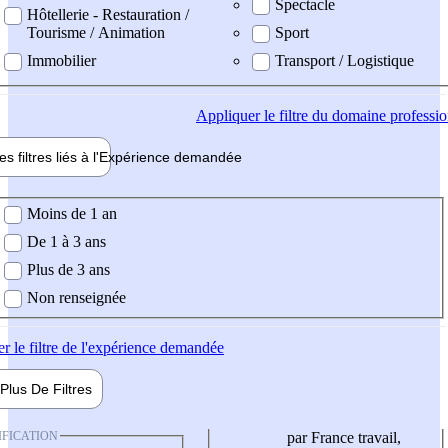
Spectacle
Hôtellerie - Restauration /
Tourisme / Animation
Sport
Immobilier
Transport / Logistique
Appliquer
le filtre du domaine professi
es filtres liés à l'
Expérience
demandée
ience demandée
Moins de 1 an
De 1 à 3 ans
Plus de 3 ans
Non renseignée
er
le filtre de l'expérience demandée
Plus De
Filtres
IFICATION
par France travail,