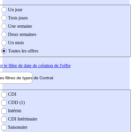
e création de l'offre
Un jour
Trois jours
Une semaine
Deux semaines
Un mois
Toutes les offres
er
le filtre de date de création de l'offre
les filtres de types de
Contrat
de contrat
CDI
CDD (1)
Intérim
CDI Intérimaire
Saisonnier