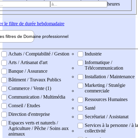
heures
er
le filtre de durée hebdomadaire
les filtres de
Domaine pro
fessionnel
ne professionel
Achats / Comptabilité / Gestion
Industrie
Arts / Artisanat d'art
Informatique /
Télécommunication
Banque / Assurance
Installation / Maintenance
Bâtiment / Travaux Publics
Marketing / Stratégie
Commerce / Vente (1)
commerciale
Communication / Multimédia
Ressources Humaines
Conseil / Etudes
Santé
Direction d'entreprise
Secrétariat / Assistanat
Espaces verts et naturels /
Services à la personne / à l
Agriculture / Pêche / Soins aux
collectivité
animaux