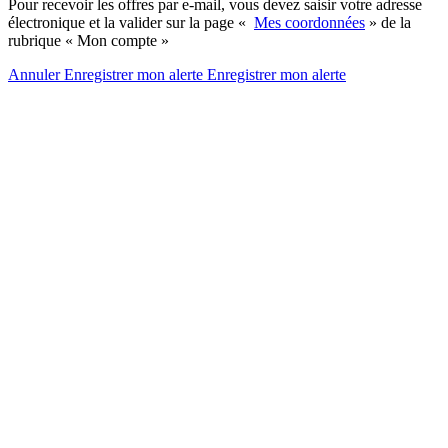
Pour recevoir les offres par e-mail, vous devez saisir votre adresse
électronique et la valider sur la page «
Mes coordonnées
» de la
rubrique « Mon compte »
Annuler
Enregistrer mon alerte
Enregistrer
mon alerte