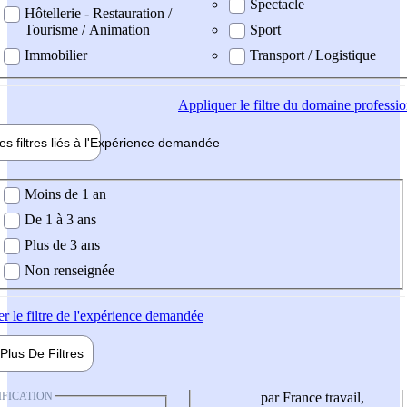
Spectacle
Hôtellerie - Restauration /
Tourisme / Animation
Sport
Immobilier
Transport / Logistique
Appliquer
le filtre du domaine professi
es filtres liés à l'
Expérience
demandée
ience demandée
Moins de 1 an
De 1 à 3 ans
Plus de 3 ans
Non renseignée
er
le filtre de l'expérience demandée
Plus De
Filtres
IFICATION
par France travail,