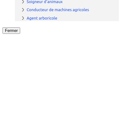
Fermer
Fermer
le détail de l'offre
/
Offre
sur
Offre précéden