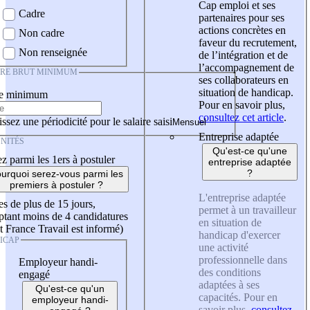
Cap emploi et ses
Cadre
partenaires pour ses
actions concrètes en
Non cadre
faveur du recrutement,
Non renseignée
de l’intégration et de
l’accompagnement de
IRE BRUT MINIMUM
ses collaborateurs en
situation de handicap.
re minimum
Pour en savoir plus,
consultez cet article
.
ssez une périodicité pour le salaire saisi
Entreprise adaptée
NITÉS
Qu'est-ce qu'une
z parmi les 1ers à postuler
entreprise adaptée
?
urquoi serez-vous parmi les
premiers à postuler ?
L'entreprise adaptée
es de plus de 15 jours,
permet à un travailleur
tant moins de 4 candidatures
en situation de
t France Travail est informé)
handicap d'exercer
ICAP
une activité
professionnelle dans
Employeur handi-
des conditions
engagé
adaptées à ses
Qu'est-ce qu'un
capacités. Pour en
employeur handi-
savoir plus,
consultez