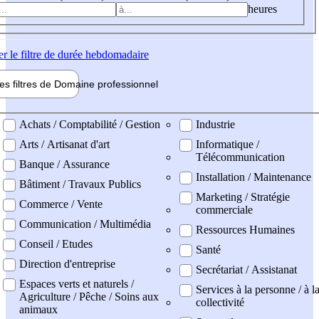
heures
er
le filtre de durée hebdomadaire
les filtres de
Domaine pro
fessionnel
ne professionel
Achats / Comptabilité / Gestion
Industrie
Arts / Artisanat d'art
Informatique /
Télécommunication
Banque / Assurance
Installation / Maintenance
Bâtiment / Travaux Publics
Marketing / Stratégie
Commerce / Vente
commerciale
Communication / Multimédia
Ressources Humaines
Conseil / Etudes
Santé
Direction d'entreprise
Secrétariat / Assistanat
Espaces verts et naturels /
Services à la personne / à l
Agriculture / Pêche / Soins aux
collectivité
animaux