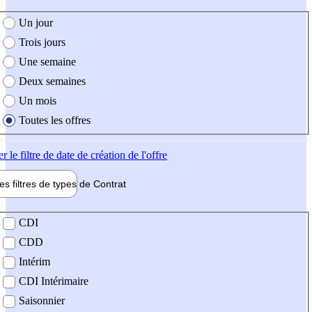
e création de l'offre
Un jour
Trois jours
Une semaine
Deux semaines
Un mois
Toutes les offres
er
le filtre de date de création de l'offre
les filtres de types de
Contrat
de contrat
CDI
CDD
Intérim
CDI Intérimaire
Saisonnier