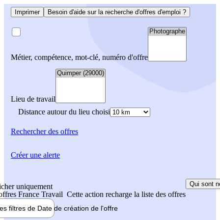
Imprimer
Besoin d'aide sur la recherche d'offres d'emploi ?
Métier, compétence, mot-clé, numéro d'offre
Lieu de travail
Distance autour du lieu choisi
Rechercher
des offres
Créer une alerte
Qui sont n
icher uniquement
 offres France Travail
Cette action recharge la liste des offres
les filtres de
Date de création
de l'offre