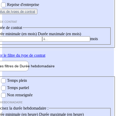
Reprise d'entreprise
plus
de types de contrat
 DE CONTRAT
ée de contrat
ée minimale (en mois)
Durée maximale (en mois)
mois
er
le filtre du type de contrat
les filtres de
Durée hebdo
madaire
 hebdomadaire
Temps plein
Temps partiel
Non renseignée
 HEBDOMADAIRE
cisez la durée hebdomadaire :
ée minimale (en heure)
Durée maximale (en heure)