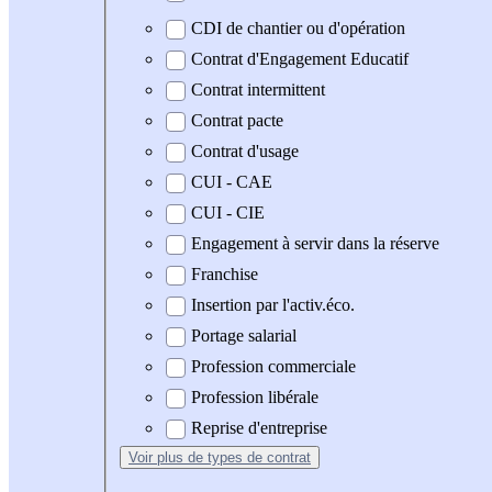
CDI de chantier ou d'opération
Contrat d'Engagement Educatif
Contrat intermittent
Contrat pacte
Contrat d'usage
CUI - CAE
CUI - CIE
Engagement à servir dans la réserve
Franchise
Insertion par l'activ.éco.
Portage salarial
Profession commerciale
Profession libérale
Reprise d'entreprise
Voir plus
de types de contrat