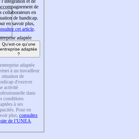
 l’intégration et de
’accompagnement de
s collaborateurs en
tuation de handicap.
ur en savoir plus,
nsultez cet article
.
treprise adaptée
Qu'est-ce qu'une
entreprise adaptée
?
entreprise adaptée
rmet à un travailleur
 situation de
ndicap d'exercer
e activité
ofessionnelle dans
s conditions
aptées à ses
pacités. Pour en
voir plus,
consultez
 site de l’UNEA
.