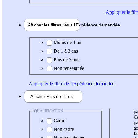
Appliquer
le fil
Afficher les filtres liés à l'
Expérience
demandée
Expérience demandée
Moins de 1 an
De 1 à 3 ans
Plus de 3 ans
Non renseignée
Appliquer
le filtre de l'expérience demandée
Afficher
Plus de
filtres
QUALIFICATION
pa
Ca
Cadre
pa
ac
Non cadre
fa
Non renseignée