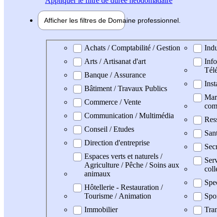
Appliquer
le filtre de durée hebdomadaire
Afficher les filtres de
Domaine pro
fessionnel
Domaine professionel
Achats / Comptabilité / Gestion
Indu
Arts / Artisanat d'art
Info
Tél
Banque / Assurance
Inst
Bâtiment / Travaux Publics
Mark
Commerce / Vente
com
Communication / Multimédia
Res
Conseil / Etudes
San
Direction d'entreprise
Secr
Espaces verts et naturels /
Serv
Agriculture / Pêche / Soins aux
coll
animaux
Spe
Hôtellerie - Restauration /
Tourisme / Animation
Spo
Immobilier
Tran