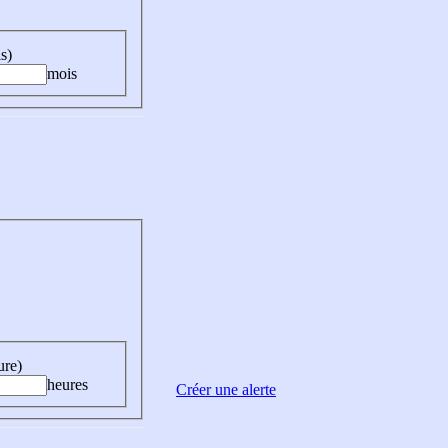
s)
mois
ure)
heures
Créer une alerte