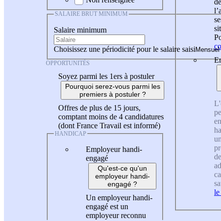
de
l
SALAIRE BRUT MINIMUM
se
si
Salaire minimum
Po
co
Choisissez une périodicité pour le salaire saisi
En
OPPORTUNITÉS
Soyez parmi les 1ers à postuler
Pourquoi serez-vous parmi les
premiers à postuler ?
L'
Offres de plus de 15 jours,
pe
comptant moins de 4 candidatures
en
(dont France Travail est informé)
ha
HANDICAP
un
pr
Employeur handi-
de
engagé
ad
Qu'est-ce qu'un
ca
employeur handi-
sa
engagé ?
le
Un employeur handi-
engagé est un
employeur reconnu