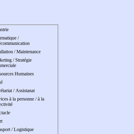
strie
rmatique /
écommunication
allation / Maintenance
eting / Stratégie
merciale
sources Humaines
té
étariat / Assistanat
ices à la personne / à la
ectivité
ctacle
rt
sport / Logistique