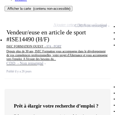
Afficher la carte
(contenu non-accessible)
Ajouter cette offre à ma sélection
CDD
Non renseigné
Vendeur/euse en article de sport
#ISE14490 (H/F)
ISEC FORMATION OUEST -
974 - PORT
Depuis plus de 30 ans, ISEC Formation vous accompagne dans le développement
de vos compétences professionnelles, votre projet d'Alternance et vous accompagne
vers l'emploi. A l'écoute des besoins du...
CDD - Non renseigné
Publié il y a 26 jours
Prêt à élargir votre recherche d’emploi ?