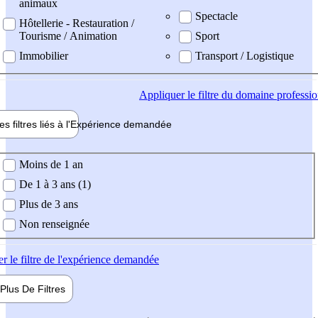
animaux
Spectacle
Hôtellerie - Restauration /
Tourisme / Animation
Sport
Immobilier
Transport / Logistique
Appliquer
le filtre du domaine professi
es filtres liés à l'
Expérience
demandée
ience demandée
Moins de 1 an
De 1 à 3 ans (1)
Plus de 3 ans
Non renseignée
er
le filtre de l'expérience demandée
Plus De
Filtres