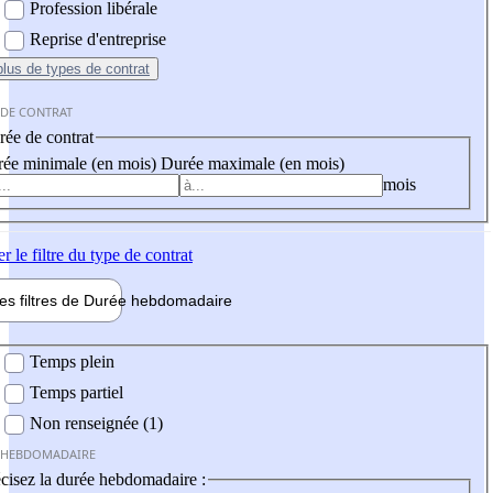
Profession libérale
Reprise d'entreprise
plus
de types de contrat
 DE CONTRAT
ée de contrat
ée minimale (en mois)
Durée maximale (en mois)
mois
er
le filtre du type de contrat
les filtres de
Durée hebdo
madaire
 hebdomadaire
Temps plein
Temps partiel
Non renseignée (1)
 HEBDOMADAIRE
cisez la durée hebdomadaire :