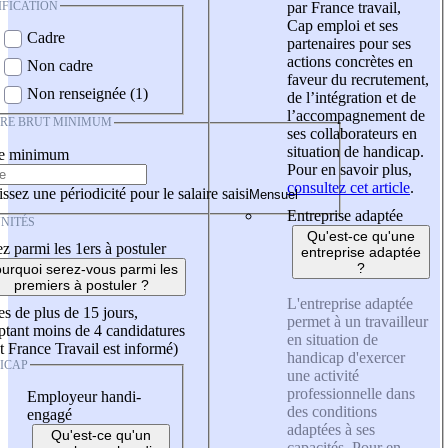
IFICATION
par France travail,
Cap emploi et ses
Cadre
partenaires pour ses
actions concrètes en
Non cadre
faveur du recrutement,
Non renseignée (1)
de l’intégration et de
l’accompagnement de
IRE BRUT MINIMUM
ses collaborateurs en
situation de handicap.
re minimum
Pour en savoir plus,
consultez cet article
.
ssez une périodicité pour le salaire saisi
Entreprise adaptée
NITÉS
Qu'est-ce qu'une
z parmi les 1ers à postuler
entreprise adaptée
?
urquoi serez-vous parmi les
premiers à postuler ?
L'entreprise adaptée
es de plus de 15 jours,
permet à un travailleur
tant moins de 4 candidatures
en situation de
t France Travail est informé)
handicap d'exercer
ICAP
une activité
professionnelle dans
Employeur handi-
des conditions
engagé
adaptées à ses
Qu'est-ce qu'un
capacités. Pour en