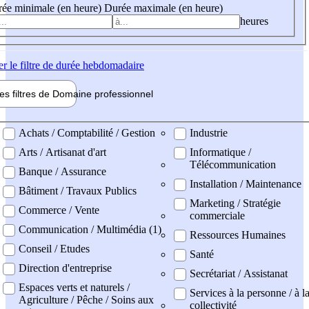
ée minimale (en heure)
Durée maximale (en heure)
heures
er
le filtre de durée hebdomadaire
les filtres de
Domaine pro
fessionnel
ne professionel
Achats / Comptabilité / Gestion
Industrie
Arts / Artisanat d'art
Informatique /
Télécommunication
Banque / Assurance
Installation / Maintenance
Bâtiment / Travaux Publics
Marketing / Stratégie
Commerce / Vente
commerciale
Communication / Multimédia (1)
Ressources Humaines
Conseil / Etudes
Santé
Direction d'entreprise
Secrétariat / Assistanat
Espaces verts et naturels /
Services à la personne / à l
Agriculture / Pêche / Soins aux
collectivité