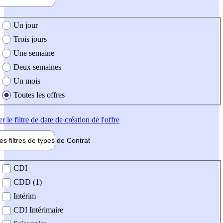
e création de l'offre
Un jour
Trois jours
Une semaine
Deux semaines
Un mois
Toutes les offres
er
le filtre de date de création de l'offre
les filtres de types de
Contrat
de contrat
CDI
CDD (1)
Intérim
CDI Intérimaire