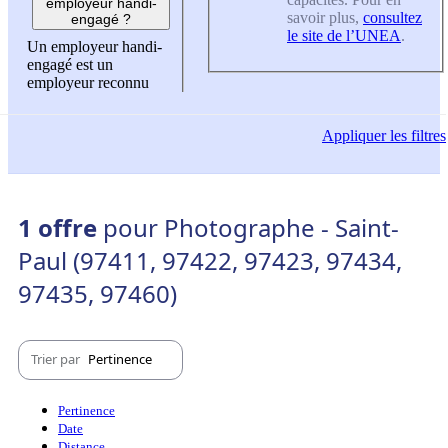
employeur handi-
savoir plus,
consultez
engagé ?
le site de l’UNEA
.
Un employeur handi-
engagé est un
employeur reconnu
Appliquer
les filtres
1 offre
pour Photographe - Saint-
Paul (97411, 97422, 97423, 97434,
97435, 97460)
Trier par
Pertinence
Pertinence
Date
Distance