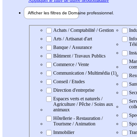
Appliquer
le filtre de durée hebdomadaire
Afficher les filtres de
Domaine pro
fessionnel
Domaine professionel
Achats / Comptabilité / Gestion
Indu
Arts / Artisanat d'art
Info
Tél
Banque / Assurance
Inst
Bâtiment / Travaux Publics
Mark
Commerce / Vente
com
Communication / Multimédia (1)
Res
Conseil / Etudes
San
Direction d'entreprise
Secr
Espaces verts et naturels /
Serv
Agriculture / Pêche / Soins aux
coll
animaux
Spe
Hôtellerie - Restauration /
Tourisme / Animation
Spo
Immobilier
Tran