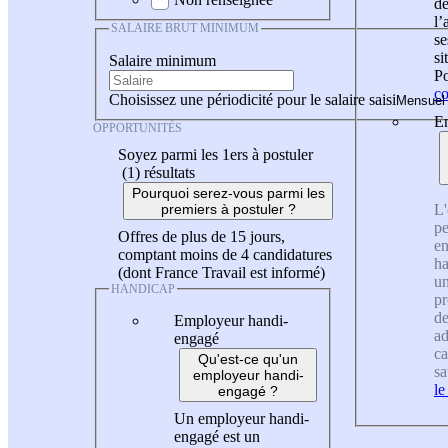
de
l
SALAIRE BRUT MINIMUM
se
si
Salaire minimum
Po
co
Choisissez une périodicité pour le salaire saisi
En
OPPORTUNITÉS
Soyez parmi les 1ers à postuler
(1)
résultats
Pourquoi serez-vous parmi les
L'
premiers à postuler ?
pe
Offres de plus de 15 jours,
en
comptant moins de 4 candidatures
ha
(dont France Travail est informé)
un
HANDICAP
pr
de
Employeur handi-
ad
engagé
ca
Qu'est-ce qu'un
sa
employeur handi-
le
engagé ?
Un employeur handi-
engagé est un