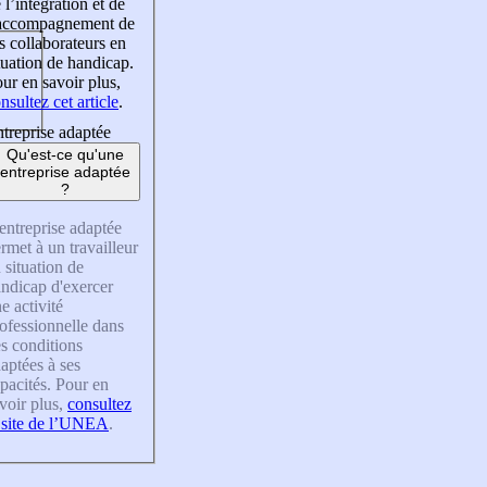
 l’intégration et de
’accompagnement de
s collaborateurs en
tuation de handicap.
ur en savoir plus,
nsultez cet article
.
treprise adaptée
Qu'est-ce qu'une
entreprise adaptée
?
entreprise adaptée
rmet à un travailleur
 situation de
ndicap d'exercer
e activité
ofessionnelle dans
s conditions
aptées à ses
pacités. Pour en
voir plus,
consultez
 site de l’UNEA
.