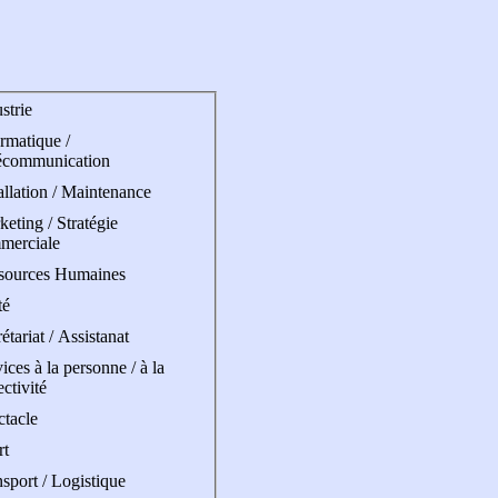
strie
rmatique /
écommunication
allation / Maintenance
eting / Stratégie
merciale
sources Humaines
té
étariat / Assistanat
ices à la personne / à la
ectivité
ctacle
rt
sport / Logistique