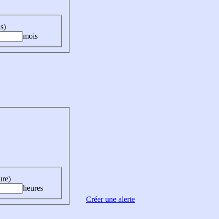
s)
mois
ure)
heures
Créer une alerte