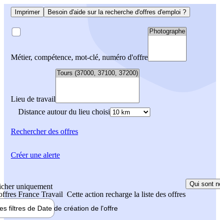
Imprimer
Besoin d'aide sur la recherche d'offres d'emploi ?
Métier, compétence, mot-clé, numéro d'offre
Lieu de travail
Distance autour du lieu choisi
Rechercher
des offres
Créer une alerte
Qui sont n
icher uniquement
 offres France Travail
Cette action recharge la liste des offres
les filtres de
Date de création
de l'offre