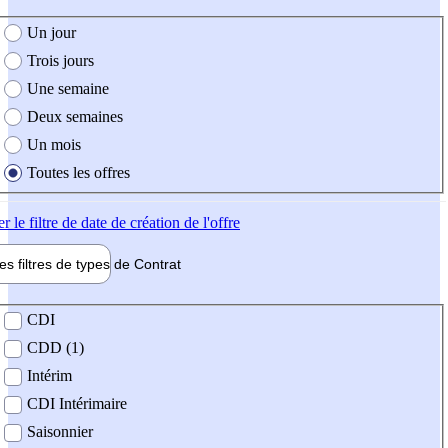
e création de l'offre
Un jour
Trois jours
Une semaine
Deux semaines
Un mois
Toutes les offres
er
le filtre de date de création de l'offre
les filtres de types de
Contrat
de contrat
CDI
CDD (1)
Intérim
CDI Intérimaire
Saisonnier