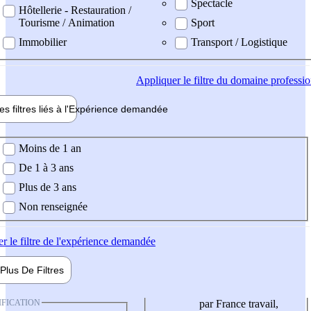
Spectacle
Hôtellerie - Restauration /
Tourisme / Animation
Sport
Immobilier
Transport / Logistique
Appliquer
le filtre du domaine professi
es filtres liés à l'
Expérience
demandée
ience demandée
Moins de 1 an
De 1 à 3 ans
Plus de 3 ans
Non renseignée
er
le filtre de l'expérience demandée
Plus De
Filtres
IFICATION
par France travail,