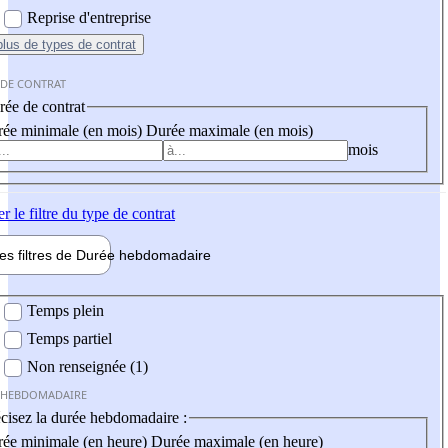
Reprise d'entreprise
plus
de types de contrat
 DE CONTRAT
ée de contrat
ée minimale (en mois)
Durée maximale (en mois)
mois
er
le filtre du type de contrat
les filtres de
Durée hebdo
madaire
 hebdomadaire
Temps plein
Temps partiel
Non renseignée (1)
 HEBDOMADAIRE
cisez la durée hebdomadaire :
ée minimale (en heure)
Durée maximale (en heure)