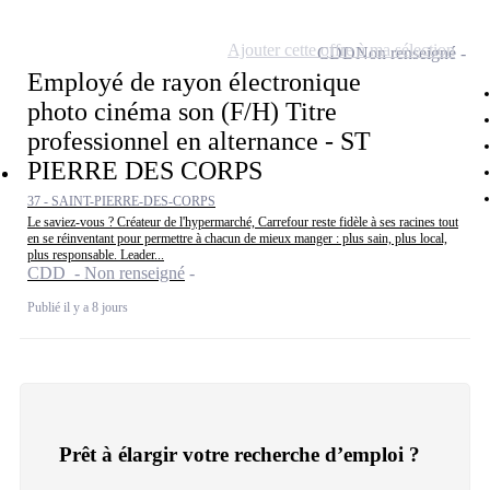
Ajouter cette offre à ma sélection
CDD
Non renseigné
Employé de rayon électronique
photo cinéma son (F/H) Titre
professionnel en alternance - ST
PIERRE DES CORPS
37 - SAINT-PIERRE-DES-CORPS
Le saviez-vous ? Créateur de l'hypermarché, Carrefour reste fidèle à ses racines tout
en se réinventant pour permettre à chacun de mieux manger : plus sain, plus local,
plus responsable. Leader...
CDD - Non renseigné
Publié il y a 8 jours
Prêt à élargir votre recherche d’emploi ?