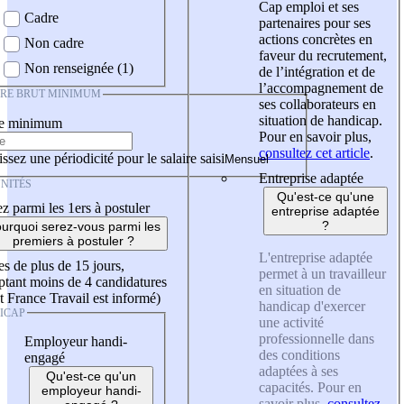
Cap emploi et ses
Cadre
partenaires pour ses
actions concrètes en
Non cadre
faveur du recrutement,
Non renseignée (1)
de l’intégration et de
l’accompagnement de
IRE BRUT MINIMUM
ses collaborateurs en
situation de handicap.
re minimum
Pour en savoir plus,
consultez cet article
.
ssez une périodicité pour le salaire saisi
Entreprise adaptée
NITÉS
Qu'est-ce qu'une
z parmi les 1ers à postuler
entreprise adaptée
?
urquoi serez-vous parmi les
premiers à postuler ?
L'entreprise adaptée
es de plus de 15 jours,
permet à un travailleur
tant moins de 4 candidatures
en situation de
t France Travail est informé)
handicap d'exercer
ICAP
une activité
professionnelle dans
Employeur handi-
des conditions
engagé
adaptées à ses
Qu'est-ce qu'un
capacités. Pour en
employeur handi-
savoir plus,
consultez