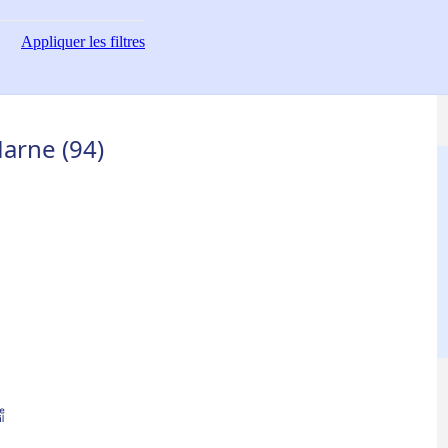
Appliquer
les filtres
arne (94)