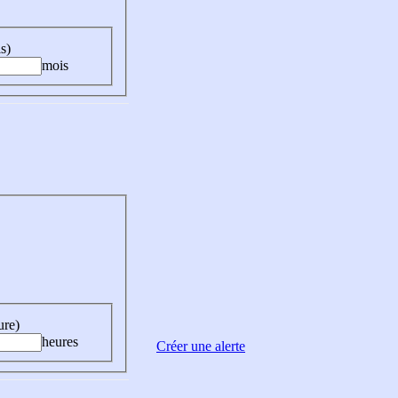
s)
mois
ure)
heures
Créer une alerte