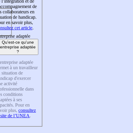
 l’intégration et de
’accompagnement de
s collaborateurs en
tuation de handicap.
ur en savoir plus,
nsultez cet article
.
treprise adaptée
Qu'est-ce qu'une
entreprise adaptée
?
entreprise adaptée
rmet à un travailleur
 situation de
ndicap d'exercer
e activité
ofessionnelle dans
s conditions
aptées à ses
pacités. Pour en
voir plus,
consultez
 site de l’UNEA
.