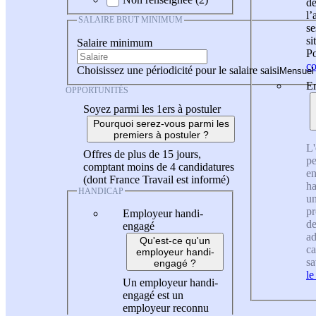
de
l
SALAIRE BRUT MINIMUM
se
si
Salaire minimum
Po
co
Choisissez une périodicité pour le salaire saisi
En
OPPORTUNITÉS
Soyez parmi les 1ers à postuler
Pourquoi serez-vous parmi les
premiers à postuler ?
L'
Offres de plus de 15 jours,
pe
comptant moins de 4 candidatures
en
(dont France Travail est informé)
ha
HANDICAP
un
pr
Employeur handi-
de
engagé
ad
Qu'est-ce qu'un
ca
employeur handi-
sa
engagé ?
le
Un employeur handi-
engagé est un
employeur reconnu