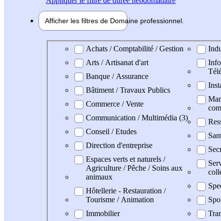
Appliquer
le filtre de durée hebdomadaire
Afficher les filtres de
Domaine pro
fessionnel
Domaine professionel
Achats / Comptabilité / Gestion
Indu
Arts / Artisanat d'art
Info
Tél
Banque / Assurance
Inst
Bâtiment / Travaux Publics
Mark
Commerce / Vente
com
Communication / Multimédia (3)
Res
Conseil / Etudes
San
Direction d'entreprise
Secr
Espaces verts et naturels /
Serv
Agriculture / Pêche / Soins aux
coll
animaux
Spe
Hôtellerie - Restauration /
Tourisme / Animation
Spo
Immobilier
Tran