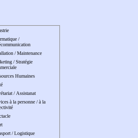
strie
rmatique /
écommunication
allation / Maintenance
eting / Stratégie
merciale
sources Humaines
té
étariat / Assistanat
ices à la personne / à la
ectivité
ctacle
rt
sport / Logistique