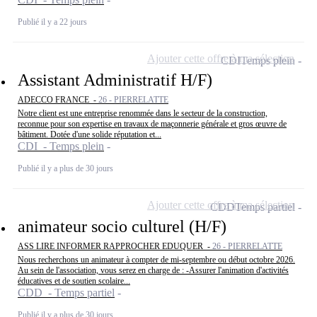
Publié il y a 22 jours
Ajouter cette offre à ma sélection
CDI
Temps plein
Assistant Administratif H/F)
ADECCO FRANCE -
26 - PIERRELATTE
Notre client est une entreprise renommée dans le secteur de la construction,
reconnue pour son expertise en travaux de maçonnerie générale et gros œuvre de
bâtiment. Dotée d'une solide réputation et...
CDI - Temps plein
Publié il y a plus de 30 jours
Ajouter cette offre à ma sélection
CDD
Temps partiel
animateur socio culturel (H/F)
ASS LIRE INFORMER RAPPROCHER EDUQUER -
26 - PIERRELATTE
Nous recherchons un animateur à compter de mi-septembre ou début octobre 2026.
Au sein de l'association, vous serez en charge de : -Assurer l'animation d'activités
éducatives et de soutien scolaire...
CDD - Temps partiel
Publié il y a plus de 30 jours