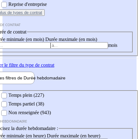
Reprise d'entreprise
plus
de types de contrat
 DE CONTRAT
ée de contrat
ée minimale (en mois)
Durée maximale (en mois)
mois
er
le filtre du type de contrat
les filtres de
Durée hebdo
madaire
 hebdomadaire
Temps plein (227)
Temps partiel (38)
Non renseignée (943)
 HEBDOMADAIRE
cisez la durée hebdomadaire :
ée minimale (en heure)
Durée maximale (en heure)