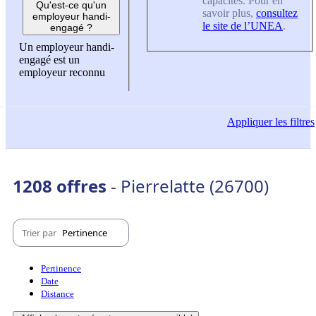
capacités. Pour en
Qu'est-ce qu'un
savoir plus,
consultez
employeur handi-
le site de l’UNEA
.
engagé ?
Un employeur handi-
engagé est un
employeur reconnu
Appliquer
les filtres
1208 offres
- Pierrelatte (26700)
Trier par
Pertinence
Pertinence
Date
Distance