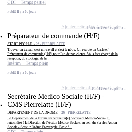
CDI - Temps partiel
Publié il y a 16 jours
Ajouter cette offre à ma sélection
Intérim
Temps plein
Préparateur de commande (H/F)
START PEOPLE -
26 - PIERRELATTE
Trouver un travail, c'est un travail et c'est le nôtre. On recrute un Cariste /
Préparateur de commande (H/F) pour l'un de nos clients. Vous êtes chargé de la
réception, du stockage, de la...
Intérim - Temps plein
Publié il y a 16 jours
Ajouter cette offre à ma sélection
CDI
Temps plein
Secrétaire Médico Sociale (H/F) -
CMS Pierrelatte (H/F)
DEPARTEMENT DE LA DROME -
26 - PIERRELATTE
Le Département de la Drôme recherche un(e) Secrétaire Médico-Social(e),
rattaché(e) à la Direction de l'Action Médico-Sociale, au sein du Service Action
Sociale - Secteur Drôme Provençale. Poste à...
CDI - Temps plein