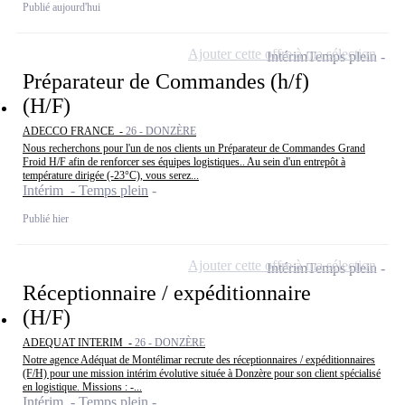
Publié aujourd'hui
Ajouter cette offre à ma sélection
Intérim
Temps plein
Préparateur de Commandes (h/f)
(H/F)
ADECCO FRANCE -
26 - DONZÈRE
Nous recherchons pour l'un de nos clients un Préparateur de Commandes Grand
Froid H/F afin de renforcer ses équipes logistiques.. Au sein d'un entrepôt à
température dirigée (-23°C), vous serez...
Intérim - Temps plein
Publié hier
Ajouter cette offre à ma sélection
Intérim
Temps plein
Réceptionnaire / expéditionnaire
(H/F)
ADEQUAT INTERIM -
26 - DONZÈRE
Notre agence Adéquat de Montélimar recrute des réceptionnaires / expéditionnaires
(F/H) pour une mission intérim évolutive située à Donzère pour son client spécialisé
en logistique. Missions : -...
Intérim - Temps plein