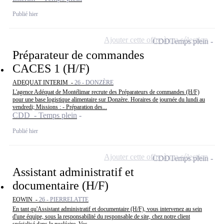
Publié hier
Ajouter cette offre à ma sélection
CDD
Temps plein
Préparateur de commandes
CACES 1 (H/F)
ADEQUAT INTERIM -
26 - DONZÈRE
L'agence Adéquat de Montélimar recrute des Préparateurs de commandes (H/F)
pour une base logistique alimentaire sur Donzère. Horaires de journée du lundi au
vendredi; Missions : - Préparation des...
CDD - Temps plein
Publié hier
Ajouter cette offre à ma sélection
CDD
Temps plein
Assistant administratif et
documentaire (H/F)
EOWIN -
26 - PIERRELATTE
En tant qu'Assistant administratif et documentaire (H/F), vous intervenez au sein
d'une équipe, sous la responsabilité du responsable de site, chez notre client
spécialisé dans le nucléaire. Vos...