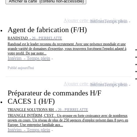
Afficher la carte
(contenu non-accessible)
Ajouter cette offre à ma sélection
Intérim
Temps plein
Agent de fabrication (F/H)
RANDSTAD -
26 - PIERRELATTE
Randstad est le leader reconnu du recrutement. Avec une présence mondiale et une
grande variété de domaines d'expertise, vous trouverez forcément l'emploi adapté à
votre profil. De par notre...
Intérim - Temps plein
Publié aujourd'hui
Ajouter cette offre à ma sélection
Intérim
Temps plein
Préparateur de commandes H/F
CACES 1 (H/F)
TRIANGLE SOLUTIONS RH -
26 - PIERRELATTE
TRIANGLE INTÉRIM, C'EST... Un groupe en forte croissance avec de nombreux
projets en cours. Un réseau de plus de 250 agences d'emploi présent dans 8 pays en
Europe. Une entreprise familiale aux...
Intérim - Temps plein