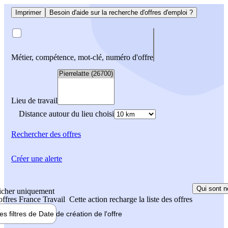
Imprimer
Besoin d'aide sur la recherche d'offres d'emploi ?
Métier, compétence, mot-clé, numéro d'offre
Lieu de travail
Distance autour du lieu choisi
Rechercher
des offres
Créer une alerte
Qui sont n
icher uniquement
 offres France Travail
Cette action recharge la liste des offres
les filtres de
Date de création
de l'offre