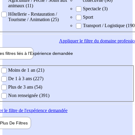
Agriculture / Pêche / Soins aux
collectivité (90)
animaux (11)
Spectacle (3)
Hôtellerie - Restauration /
Sport
Tourisme / Animation (25)
Transport / Logistique (190
Appliquer
le filtre du domaine professi
es filtres liés à l'
Expérience
demandée
ience demandée
Moins de 1 an (21)
De 1 à 3 ans (227)
Plus de 3 ans (54)
Non renseignée (391)
er
le filtre de l'expérience demandée
Plus De
Filtres