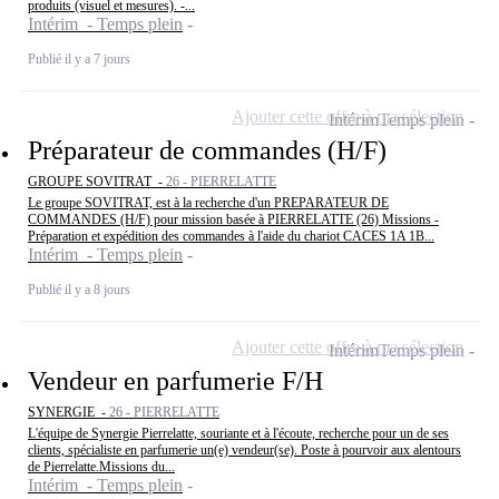
produits (visuel et mesures). -...
Intérim - Temps plein
Publié il y a 7 jours
Ajouter cette offre à ma sélection
Intérim
Temps plein
Préparateur de commandes (H/F)
GROUPE SOVITRAT -
26 - PIERRELATTE
Le groupe SOVITRAT, est à la recherche d'un PREPARATEUR DE
COMMANDES (H/F) pour mission basée à PIERRELATTE (26) Missions -
Préparation et expédition des commandes à l'aide du chariot CACES 1A 1B...
Intérim - Temps plein
Publié il y a 8 jours
Ajouter cette offre à ma sélection
Intérim
Temps plein
Vendeur en parfumerie F/H
SYNERGIE -
26 - PIERRELATTE
L'équipe de Synergie Pierrelatte, souriante et à l'écoute, recherche pour un de ses
clients, spécialiste en parfumerie un(e) vendeur(se). Poste à pourvoir aux alentours
de Pierrelatte.Missions du...
Intérim - Temps plein