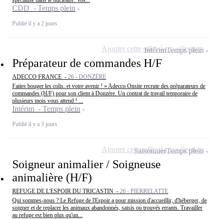
CDD - Temps plein
Publié il y a 2 jours
Ajouter cette offre à ma sélection
Intérim
Temps plein
Préparateur de commandes H/F
ADECCO FRANCE -
26 - DONZÈRE
Faites bouger les colis. et votre avenir ! » Adecco Onsite recrute des préparateurs de
commandes (H/F) pour son client à Donzére. Un contrat de travail temporaire de
plusieurs mois vous attend ! ...
Intérim - Temps plein
Publié il y a 3 jours
Ajouter cette offre à ma sélection
Saisonnier
Temps plein
Soigneur animalier / Soigneuse
animalière (H/F)
REFUGE DE L'ESPOIR DU TRICASTIN -
26 - PIERRELATTE
Qui sommes-nous ? Le Refuge de l'Espoir a pour mission d'accueillir, d'héberger, de
soigner et de replacer les animaux abandonnés, saisis ou trouvés errants. Travailler
au refuge est bien plus qu'un...