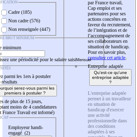
IFICATION
par France travail,
Cap emploi et ses
Cadre (185)
partenaires pour ses
actions concrètes en
Non cadre (576)
faveur du recrutement,
Non renseignée (447)
de l’intégration et de
l’accompagnement de
IRE BRUT MINIMUM
ses collaborateurs en
situation de handicap.
re minimum
Pour en savoir plus,
consultez cet article
.
ssez une périodicité pour le salaire saisi
Entreprise adaptée
NITÉS
Qu'est-ce qu'une
z parmi les 1ers à postuler
entreprise adaptée
)
résultats
?
urquoi serez-vous parmi les
L'entreprise adaptée
premiers à postuler ?
permet à un travailleur
es de plus de 15 jours,
en situation de
tant moins de 4 candidatures
handicap d'exercer
t France Travail est informé)
une activité
ICAP
professionnelle dans
des conditions
Employeur handi-
adaptées à ses
engagé (2)