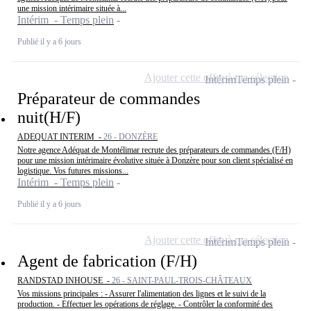
une mission intérimaire située à...
Intérim - Temps plein
Publié il y a 6 jours
Ajouter cette offre à ma sélection
Intérim
Temps plein
Préparateur de commandes
nuit(H/F)
ADEQUAT INTERIM -
26 - DONZÈRE
Notre agence Adéquat de Montélimar recrute des préparateurs de commandes (F/H)
pour une mission intérimaire évolutive située à Donzère pour son client spécialisé en
logistique. Vos futures missions...
Intérim - Temps plein
Publié il y a 6 jours
Ajouter cette offre à ma sélection
Intérim
Temps plein
Agent de fabrication (F/H)
RANDSTAD INHOUSE -
26 - SAINT-PAUL-TROIS-CHÂTEAUX
Vos missions principales : - Assurer l'alimentation des lignes et le suivi de la
production. - Effectuer les opérations de réglage. - Contrôler la conformité des