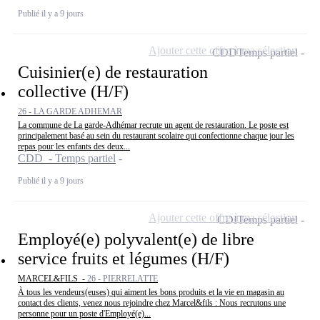
Publié il y a 9 jours
Ajouter cette offre à ma sélection
CDD
Temps partiel
Cuisinier(e) de restauration
collective (H/F)
26 - LA GARDE ADHEMAR
La commune de La garde-Adhémar recrute un agent de restauration. Le poste est
principalement basé au sein du restaurant scolaire qui confectionne chaque jour les
repas pour les enfants des deux...
CDD - Temps partiel
Publié il y a 9 jours
Ajouter cette offre à ma sélection
CDI
Temps partiel
Employé(e) polyvalent(e) de libre
service fruits et légumes (H/F)
MARCEL&FILS -
26 - PIERRELATTE
À tous les vendeurs(euses) qui aiment les bons produits et la vie en magasin au
contact des clients, venez nous rejoindre chez Marcel&fils : Nous recrutons une
personne pour un poste d'Employé(e)...