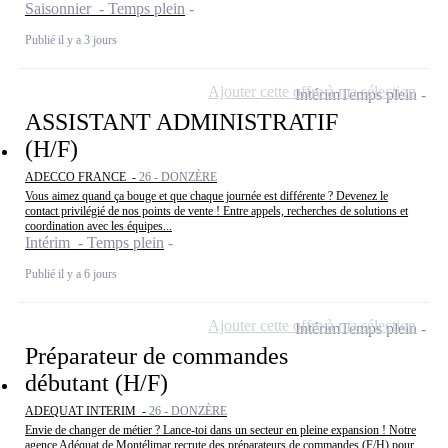
Saisonnier - Temps plein
Publié il y a 3 jours
Ajouter cette offre à ma sélection
Intérim
Temps plein
ASSISTANT ADMINISTRATIF
(H/F)
ADECCO FRANCE -
26 - DONZÈRE
Vous aimez quand ça bouge et que chaque journée est différente ? Devenez le
contact privilégié de nos points de vente ! Entre appels, recherches de solutions et
coordination avec les équipes...
Intérim - Temps plein
Publié il y a 6 jours
Ajouter cette offre à ma sélection
Intérim
Temps plein
Préparateur de commandes
débutant (H/F)
ADEQUAT INTERIM -
26 - DONZÈRE
Envie de changer de métier ? Lance-toi dans un secteur en pleine expansion ! Notre
agence Adéquat de Montélimar recrute des préparateurs de commandes (F/H) pour