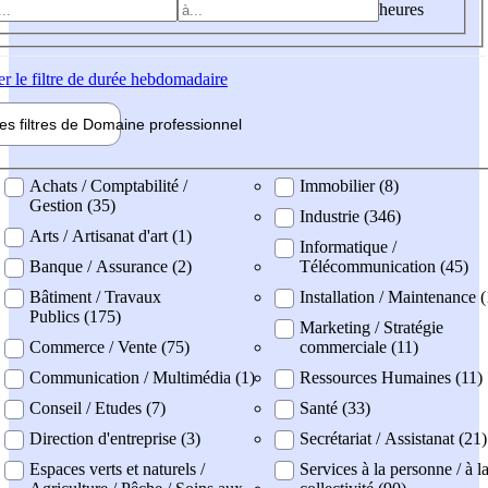
heures
er
le filtre de durée hebdomadaire
les filtres de
Domaine pro
fessionnel
ne professionel
Achats / Comptabilité /
Immobilier (8)
Gestion (35)
Industrie (346)
Arts / Artisanat d'art (1)
Informatique /
Banque / Assurance (2)
Télécommunication (45)
Bâtiment / Travaux
Installation / Maintenance 
Publics (175)
Marketing / Stratégie
Commerce / Vente (75)
commerciale (11)
Communication / Multimédia (1)
Ressources Humaines (11)
Conseil / Etudes (7)
Santé (33)
Direction d'entreprise (3)
Secrétariat / Assistanat (21)
Espaces verts et naturels /
Services à la personne / à l