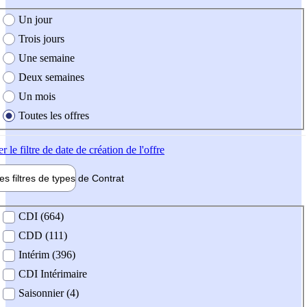
e création de l'offre
Un jour
Trois jours
Une semaine
Deux semaines
Un mois
Toutes les offres
er
le filtre de date de création de l'offre
les filtres de types de
Contrat
de contrat
CDI (664)
CDD (111)
Intérim (396)
CDI Intérimaire
Saisonnier (4)