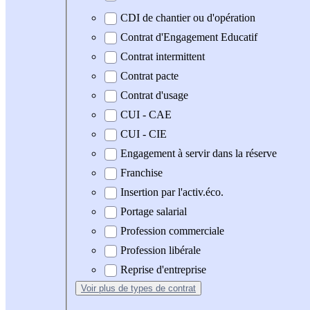
CDI de chantier ou d'opération
Contrat d'Engagement Educatif
Contrat intermittent
Contrat pacte
Contrat d'usage
CUI - CAE
CUI - CIE
Engagement à servir dans la réserve
Franchise
Insertion par l'activ.éco.
Portage salarial
Profession commerciale
Profession libérale
Reprise d'entreprise
Voir plus
de types de contrat