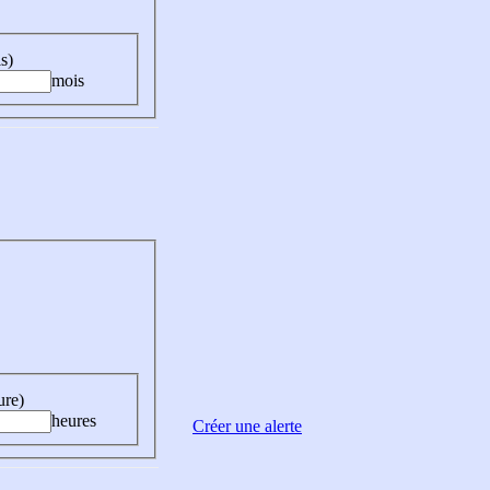
s)
mois
ure)
heures
Créer une alerte