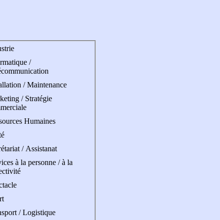
strie
rmatique /
écommunication
allation / Maintenance
eting / Stratégie
merciale
sources Humaines
té
étariat / Assistanat
ices à la personne / à la
ectivité
ctacle
rt
sport / Logistique