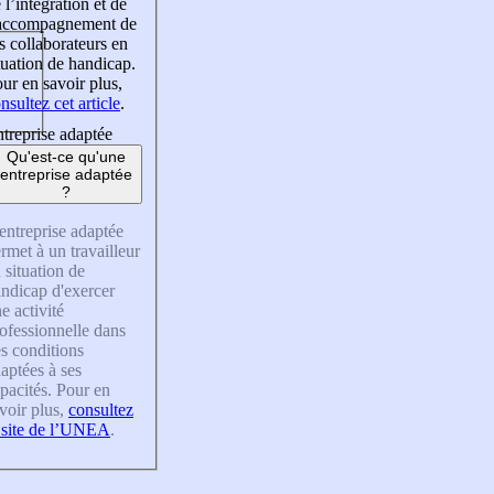
 l’intégration et de
’accompagnement de
s collaborateurs en
tuation de handicap.
ur en savoir plus,
nsultez cet article
.
treprise adaptée
Qu'est-ce qu'une
entreprise adaptée
?
entreprise adaptée
rmet à un travailleur
 situation de
ndicap d'exercer
e activité
ofessionnelle dans
s conditions
aptées à ses
pacités. Pour en
voir plus,
consultez
 site de l’UNEA
.