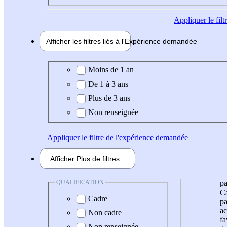
Appliquer
le fil
Afficher les filtres liés à l'
Expérience
demandée
Expérience demandée
Moins de 1 an
De 1 à 3 ans
Plus de 3 ans
Non renseignée
Appliquer
le filtre de l'expérience demandée
Afficher
Plus de
filtres
QUALIFICATION
pa
Ca
Cadre
pa
ac
Non cadre
fa
Non renseignée