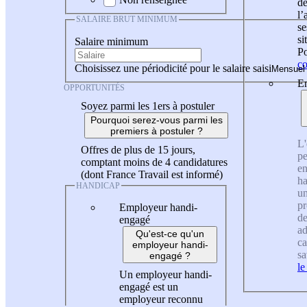
de
l
SALAIRE BRUT MINIMUM
se
si
Salaire minimum
Po
co
Choisissez une périodicité pour le salaire saisi
En
OPPORTUNITÉS
Soyez parmi les 1ers à postuler
Pourquoi serez-vous parmi les
premiers à postuler ?
L'
Offres de plus de 15 jours,
pe
comptant moins de 4 candidatures
en
(dont France Travail est informé)
ha
HANDICAP
un
pr
Employeur handi-
de
engagé
ad
Qu'est-ce qu'un
ca
employeur handi-
sa
engagé ?
le
Un employeur handi-
engagé est un
employeur reconnu