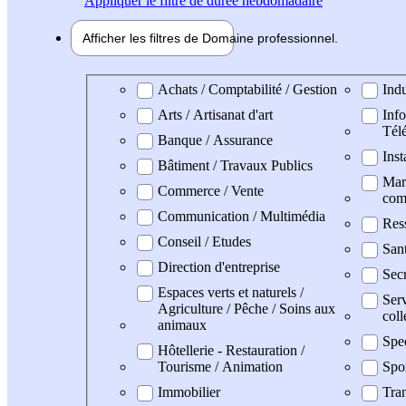
Appliquer
le filtre de durée hebdomadaire
Afficher les filtres de
Domaine pro
fessionnel
Domaine professionel
Achats / Comptabilité / Gestion
Indu
Arts / Artisanat d'art
Info
Tél
Banque / Assurance
Inst
Bâtiment / Travaux Publics
Mark
Commerce / Vente
com
Communication / Multimédia
Res
Conseil / Etudes
San
Direction d'entreprise
Secr
Espaces verts et naturels /
Serv
Agriculture / Pêche / Soins aux
coll
animaux
Spe
Hôtellerie - Restauration /
Tourisme / Animation
Spo
Immobilier
Tran