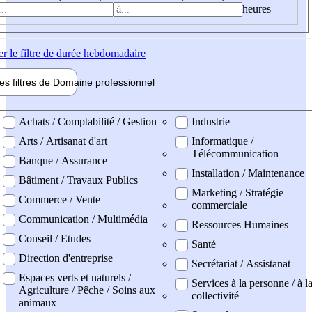
heures
er
le filtre de durée hebdomadaire
les filtres de
Domaine pro
fessionnel
ne professionel
Achats / Comptabilité / Gestion
Industrie
Arts / Artisanat d'art
Informatique /
Télécommunication
Banque / Assurance
Installation / Maintenance
Bâtiment / Travaux Publics
Marketing / Stratégie
Commerce / Vente
commerciale
Communication / Multimédia
Ressources Humaines
Conseil / Etudes
Santé
Direction d'entreprise
Secrétariat / Assistanat
Espaces verts et naturels /
Services à la personne / à l
Agriculture / Pêche / Soins aux
collectivité
animaux