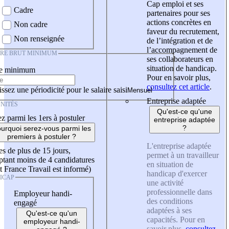
Cap emploi et ses
Cadre
partenaires pour ses
actions concrètes en
Non cadre
faveur du recrutement,
Non renseignée
de l’intégration et de
l’accompagnement de
IRE BRUT MINIMUM
ses collaborateurs en
situation de handicap.
re minimum
Pour en savoir plus,
consultez cet article
.
ssez une périodicité pour le salaire saisi
Entreprise adaptée
NITÉS
Qu'est-ce qu'une
z parmi les 1ers à postuler
entreprise adaptée
?
urquoi serez-vous parmi les
premiers à postuler ?
L'entreprise adaptée
es de plus de 15 jours,
permet à un travailleur
tant moins de 4 candidatures
en situation de
t France Travail est informé)
handicap d'exercer
ICAP
une activité
professionnelle dans
Employeur handi-
des conditions
engagé
adaptées à ses
Qu'est-ce qu'un
capacités. Pour en
employeur handi-
savoir plus,
consultez