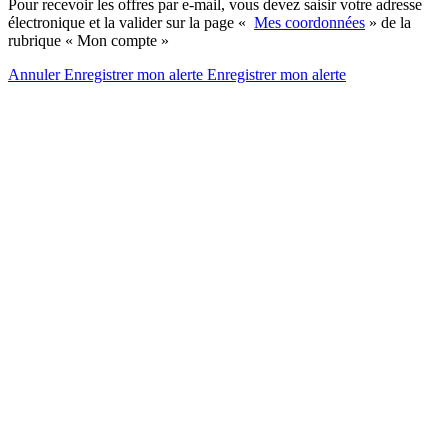
Pour recevoir les offres par e-mail, vous devez saisir votre adresse
électronique et la valider sur la page «
Mes coordonnées
» de la
rubrique « Mon compte »
Annuler
Enregistrer mon alerte
Enregistrer
mon alerte