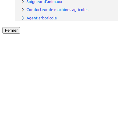
Fermer
Fermer
le détail de l'offre
/
Offre
sur
Offre précéden