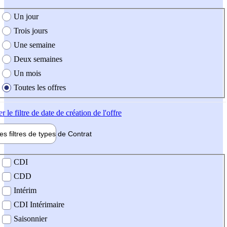
e création de l'offre
Un jour
Trois jours
Une semaine
Deux semaines
Un mois
Toutes les offres
er
le filtre de date de création de l'offre
les filtres de types de
Contrat
de contrat
CDI
CDD
Intérim
CDI Intérimaire
Saisonnier