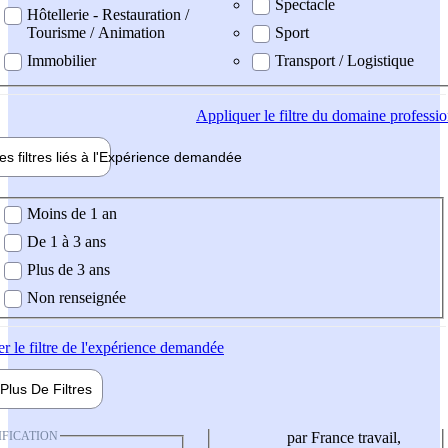
Spectacle
Hôtellerie - Restauration /
Tourisme / Animation
Sport
Immobilier
Transport / Logistique
Appliquer
le filtre du domaine professi
es filtres liés à l'
Expérience
demandée
ience demandée
Moins de 1 an
De 1 à 3 ans
Plus de 3 ans
Non renseignée
er
le filtre de l'expérience demandée
Plus De
Filtres
IFICATION
par France travail,