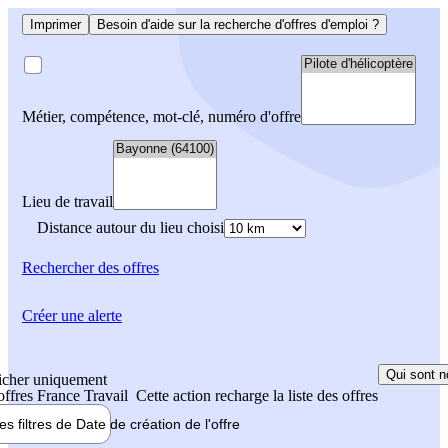
Imprimer
Besoin d'aide sur la recherche d'offres d'emploi ?
Métier, compétence, mot-clé, numéro d'offre
Lieu de travail
Distance autour du lieu choisi
Rechercher
des offres
Créer une alerte
Qui sont n
icher uniquement
 offres France Travail
Cette action recharge la liste des offres
les filtres de
Date de création
de l'offre