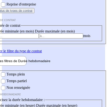
Reprise d'entreprise
plus
de types de contrat
 DE CONTRAT
ée de contrat
ée minimale (en mois)
Durée maximale (en mois)
mois
er
le filtre du type de contrat
les filtres de
Durée hebdo
madaire
 hebdomadaire
Temps plein
Temps partiel
Non renseignée
 HEBDOMADAIRE
cisez la durée hebdomadaire :
ée minimale (en heure)
Durée maximale (en heure)