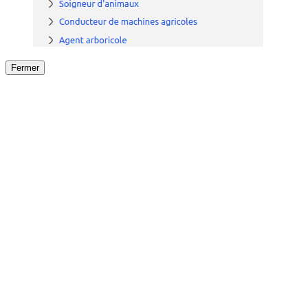
Fermer
Fermer
le détail de l'offre
/
Offre
sur
Offre précéden