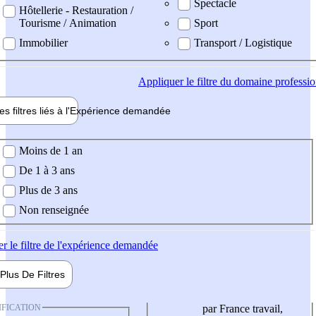
Spectacle
Hôtellerie - Restauration /
Tourisme / Animation
Sport
Immobilier
Transport / Logistique
Appliquer
le filtre du domaine professi
es filtres liés à l'
Expérience
demandée
ience demandée
Moins de 1 an
De 1 à 3 ans
Plus de 3 ans
Non renseignée
er
le filtre de l'expérience demandée
Plus De
Filtres
IFICATION
par France travail,