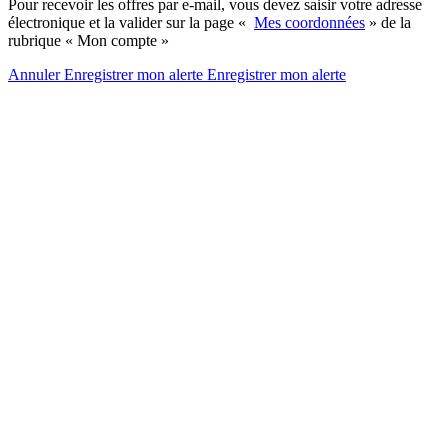
Pour recevoir les offres par e-mail, vous devez saisir votre adresse
électronique et la valider sur la page «
Mes coordonnées
» de la
rubrique « Mon compte »
Annuler
Enregistrer mon alerte
Enregistrer
mon alerte