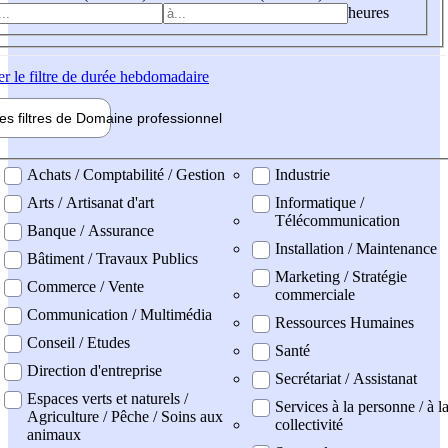
heures
er
le filtre de durée hebdomadaire
les filtres de
Domaine pro
fessionnel
ne professionel
Achats / Comptabilité / Gestion
Industrie
Arts / Artisanat d'art
Informatique /
Télécommunication
Banque / Assurance
Installation / Maintenance
Bâtiment / Travaux Publics
Marketing / Stratégie
Commerce / Vente
commerciale
Communication / Multimédia
Ressources Humaines
Conseil / Etudes
Santé
Direction d'entreprise
Secrétariat / Assistanat
Espaces verts et naturels /
Services à la personne / à l
Agriculture / Pêche / Soins aux
collectivité
animaux