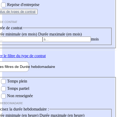
Reprise d'entreprise
plus
de types de contrat
 DE CONTRAT
ée de contrat
ée minimale (en mois)
Durée maximale (en mois)
mois
er
le filtre du type de contrat
les filtres de
Durée hebdo
madaire
 hebdomadaire
Temps plein
Temps partiel
Non renseignée
 HEBDOMADAIRE
cisez la durée hebdomadaire :
ée minimale (en heure)
Durée maximale (en heure)