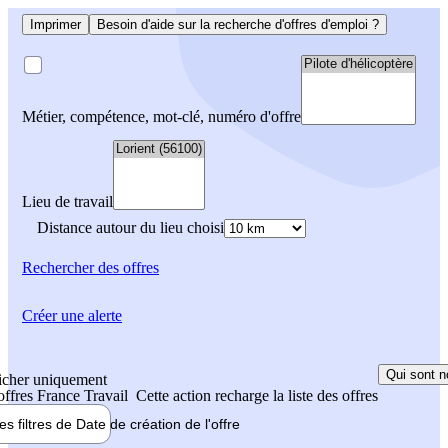
Imprimer
Besoin d'aide sur la recherche d'offres d'emploi ?
Métier, compétence, mot-clé, numéro d'offre
Lieu de travail
Distance autour du lieu choisi
Rechercher
des offres
Créer une alerte
Qui sont n
icher uniquement
 offres France Travail
Cette action recharge la liste des offres
les filtres de
Date de création
de l'offre