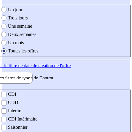
e création de l'offre
Un jour
Trois jours
Une semaine
Deux semaines
Un mois
Toutes les offres
er
le filtre de date de création de l'offre
les filtres de types de
Contrat
de contrat
CDI
CDD
Intérim
CDI Intérimaire
Saisonnier