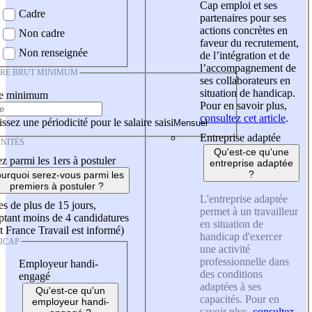
Cap emploi et ses
Cadre
partenaires pour ses
actions concrètes en
Non cadre
faveur du recrutement,
Non renseignée
de l’intégration et de
l’accompagnement de
IRE BRUT MINIMUM
ses collaborateurs en
situation de handicap.
re minimum
Pour en savoir plus,
consultez cet article
.
ssez une périodicité pour le salaire saisi
Entreprise adaptée
NITÉS
Qu'est-ce qu'une
z parmi les 1ers à postuler
entreprise adaptée
?
urquoi serez-vous parmi les
premiers à postuler ?
L'entreprise adaptée
es de plus de 15 jours,
permet à un travailleur
tant moins de 4 candidatures
en situation de
t France Travail est informé)
handicap d'exercer
ICAP
une activité
professionnelle dans
Employeur handi-
des conditions
engagé
adaptées à ses
Qu'est-ce qu'un
capacités. Pour en
employeur handi-
savoir plus,
consultez