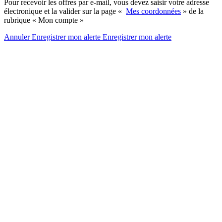
Pour recevoir les offres par e-mail, vous devez saisir votre adresse
électronique et la valider sur la page «
Mes coordonnées
» de la
rubrique « Mon compte »
Annuler
Enregistrer mon alerte
Enregistrer
mon alerte