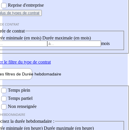
Reprise d'entreprise
plus
de types de contrat
 DE CONTRAT
ée de contrat
ée minimale (en mois)
Durée maximale (en mois)
mois
er
le filtre du type de contrat
les filtres de
Durée hebdo
madaire
 hebdomadaire
Temps plein
Temps partiel
Non renseignée
 HEBDOMADAIRE
cisez la durée hebdomadaire :
ée minimale (en heure)
Durée maximale (en heure)