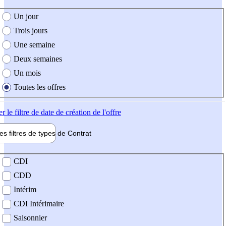
e création de l'offre
Un jour
Trois jours
Une semaine
Deux semaines
Un mois
Toutes les offres
er
le filtre de date de création de l'offre
les filtres de types de
Contrat
de contrat
CDI
CDD
Intérim
CDI Intérimaire
Saisonnier