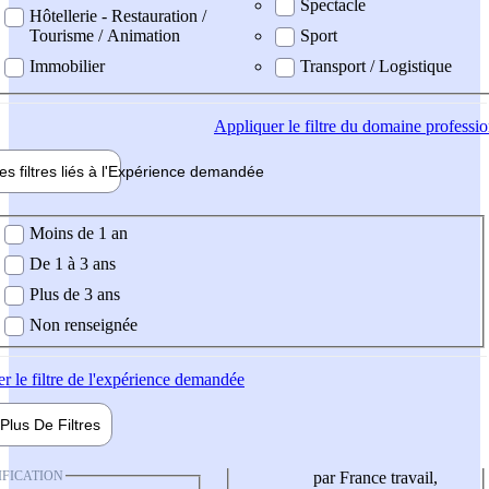
Spectacle
Hôtellerie - Restauration /
Tourisme / Animation
Sport
Immobilier
Transport / Logistique
Appliquer
le filtre du domaine professi
es filtres liés à l'
Expérience
demandée
ience demandée
Moins de 1 an
De 1 à 3 ans
Plus de 3 ans
Non renseignée
er
le filtre de l'expérience demandée
Plus De
Filtres
IFICATION
par France travail,