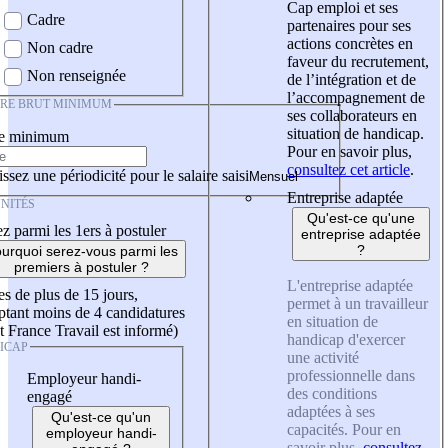
Cap emploi et ses
Cadre
partenaires pour ses
actions concrètes en
Non cadre
faveur du recrutement,
Non renseignée
de l’intégration et de
l’accompagnement de
IRE BRUT MINIMUM
ses collaborateurs en
situation de handicap.
re minimum
Pour en savoir plus,
consultez cet article
.
ssez une périodicité pour le salaire saisi
Entreprise adaptée
NITÉS
Qu'est-ce qu'une
z parmi les 1ers à postuler
entreprise adaptée
?
urquoi serez-vous parmi les
premiers à postuler ?
L'entreprise adaptée
es de plus de 15 jours,
permet à un travailleur
tant moins de 4 candidatures
en situation de
t France Travail est informé)
handicap d'exercer
ICAP
une activité
professionnelle dans
Employeur handi-
des conditions
engagé
adaptées à ses
Qu'est-ce qu'un
capacités. Pour en
employeur handi-
savoir plus,
consultez