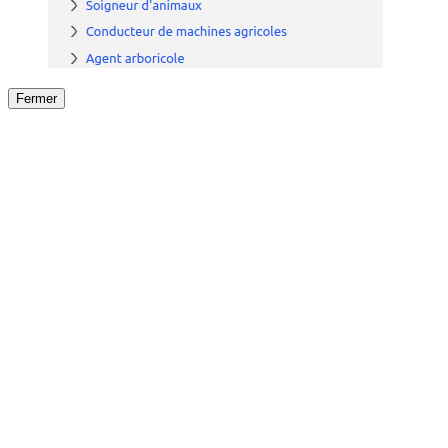
Fermer
Fermer
le détail de l'offre
/
Offre
sur
Offre précéden