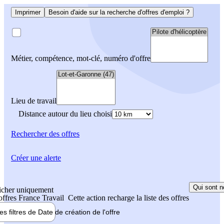
Imprimer
Besoin d'aide sur la recherche d'offres d'emploi ?
Métier, compétence, mot-clé, numéro d'offre
Lieu de travail
Distance autour du lieu choisi
Rechercher
des offres
Créer une alerte
Qui sont n
icher uniquement
 offres France Travail
Cette action recharge la liste des offres
les filtres de
Date de création
de l'offre