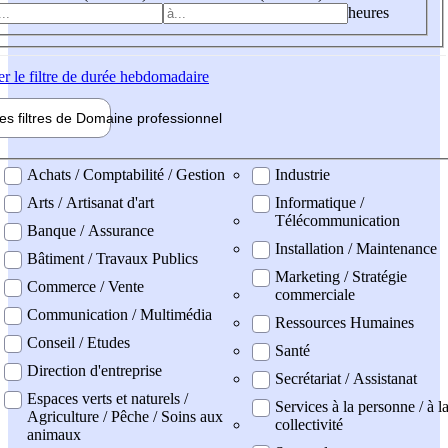
heures
er
le filtre de durée hebdomadaire
les filtres de
Domaine pro
fessionnel
ne professionel
Achats / Comptabilité / Gestion
Industrie
Arts / Artisanat d'art
Informatique /
Télécommunication
Banque / Assurance
Installation / Maintenance
Bâtiment / Travaux Publics
Marketing / Stratégie
Commerce / Vente
commerciale
Communication / Multimédia
Ressources Humaines
Conseil / Etudes
Santé
Direction d'entreprise
Secrétariat / Assistanat
Espaces verts et naturels /
Services à la personne / à l
Agriculture / Pêche / Soins aux
collectivité
animaux