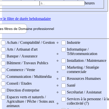
heures
er
le filtre de durée hebdomadaire
les filtres de
Domaine pro
fessionnel
ne professionel
Achats / Comptabilité / Gestion
Industrie
Arts / Artisanat d'art
Informatique /
Télécommunication
Banque / Assurance
Installation / Maintenance
Bâtiment / Travaux Publics
Marketing / Stratégie
Commerce / Vente
commerciale
Communication / Multimédia
Ressources Humaines
Conseil / Etudes
Santé
Direction d'entreprise
Secrétariat / Assistanat
Espaces verts et naturels /
Services à la personne / à l
Agriculture / Pêche / Soins aux
collectivité (7)
animaux