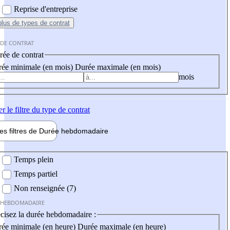
Reprise d'entreprise
plus
de types de contrat
 DE CONTRAT
ée de contrat
ée minimale (en mois)
Durée maximale (en mois)
mois
er
le filtre du type de contrat
les filtres de
Durée hebdo
madaire
 hebdomadaire
Temps plein
Temps partiel
Non renseignée (7)
 HEBDOMADAIRE
cisez la durée hebdomadaire :
ée minimale (en heure)
Durée maximale (en heure)