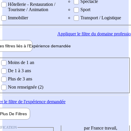
Spectacle
Hôtellerie - Restauration /
Tourisme / Animation
Sport
Immobilier
Transport / Logistique
Appliquer
le filtre du domaine professi
es filtres liés à l'
Expérience
demandée
ience demandée
Moins de 1 an
De 1 à 3 ans
Plus de 3 ans
Non renseignée (2)
er
le filtre de l'expérience demandée
Plus De
Filtres
IFICATION
par France travail,