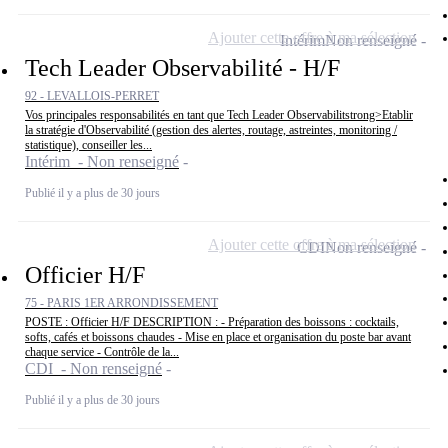
Ajouter cette offre à ma sélection
Intérim
Non renseigné
Tech Leader Observabilité - H/F
92 - LEVALLOIS-PERRET
Vos principales responsabilités en tant que Tech Leader Observabilitstrong>Etablir
la stratégie d'Observabilité (gestion des alertes, routage, astreintes, monitoring /
statistique), conseiller les...
Intérim - Non renseigné
Publié il y a plus de 30 jours
Ajouter cette offre à ma sélection
CDI
Non renseigné
Officier H/F
75 - PARIS 1ER ARRONDISSEMENT
POSTE : Officier H/F DESCRIPTION : - Préparation des boissons : cocktails,
softs, cafés et boissons chaudes - Mise en place et organisation du poste bar avant
chaque service - Contrôle de la...
CDI - Non renseigné
Publié il y a plus de 30 jours