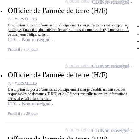
Ajouter cette offre à ma sélection
CDI
Non renseigné
Officier de l'armée de terre (H/F)
78 - VERSAILLES
Description du poste : Vous serez principalement chargé d'apporter votre expertise
juridique (financière, douanière et fiscale) sur tous documents de réglementation. À
ce titre, vous rédigerez les...
CDI - Non renseigné
Publié il y a 14 jours
Ajouter cette offre à ma sélection
CDI
Non renseigné
Officier de l'armée de terre (H/F)
78 - VERSAILLES
Description du poste : Vous serez principalement chargé d'établir un lien avec les
responsables de domaines (RDD) et les OS pour recueillir toutes les informations
nécessaires afin d'assurer la...
CDI - Non renseigné
Publié il y a 29 jours
Ajouter cette offre à ma sélection
CDI
Non renseigné
Officier de l'armée de terre (H/F)