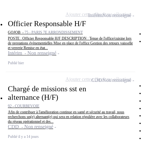
Ajouter cette offre à ma sélection
Intérim
Non renseigné
Officier Responsable H/F
GOJOB -
75 - PARIS 7E ARRONDISSEMENT
POSTE : Officier Responsable H/F DESCRIPTION : Tenue de l'office/cuisine lors
de prestations évènementielles Mise en place de l'office Gestion des retours vaisselle
et verrerie Remise en état...
Intérim - Non renseigné
Publié hier
Ajouter cette offre à ma sélection
CDD
Non renseigné
Chargé de missions sst en
alternance (H/F)
92 - COURBEVOIE
Afin de contribuer à l'amélioration continue en santé et sécurité au travail, nous
recherchons un(e) alternant(e) qui sera en relation régulière avec les collaborateurs
du réseau opérationnel et des...
CDD - Non renseigné
Publié il y a 14 jours