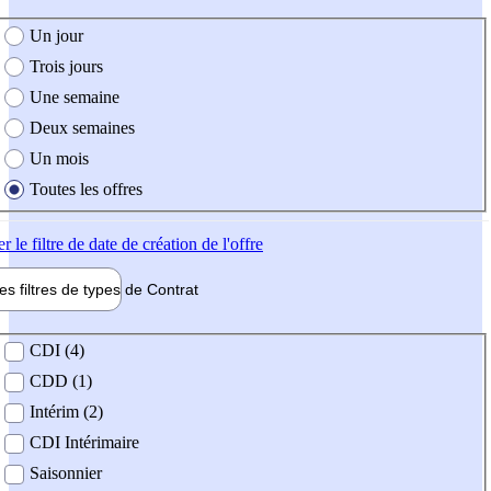
e création de l'offre
Un jour
Trois jours
Une semaine
Deux semaines
Un mois
Toutes les offres
er
le filtre de date de création de l'offre
les filtres de types de
Contrat
de contrat
CDI (4)
CDD (1)
Intérim (2)
CDI Intérimaire
Saisonnier