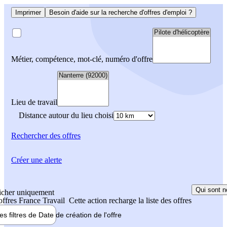
Imprimer
Besoin d'aide sur la recherche d'offres d'emploi ?
Métier, compétence, mot-clé, numéro d'offre
Lieu de travail
Distance autour du lieu choisi
Rechercher
des offres
Créer une alerte
Qui sont n
icher uniquement
 offres France Travail
Cette action recharge la liste des offres
les filtres de
Date de création
de l'offre