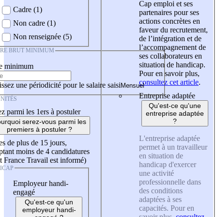
Cap emploi et ses
Cadre (1)
partenaires pour ses
actions concrètes en
Non cadre (1)
faveur du recrutement,
Non renseignée (5)
de l’intégration et de
l’accompagnement de
IRE BRUT MINIMUM
ses collaborateurs en
situation de handicap.
re minimum
Pour en savoir plus,
consultez cet article
.
ssez une périodicité pour le salaire saisi
Entreprise adaptée
NITÉS
Qu'est-ce qu'une
z parmi les 1ers à postuler
entreprise adaptée
?
urquoi serez-vous parmi les
premiers à postuler ?
L'entreprise adaptée
es de plus de 15 jours,
permet à un travailleur
tant moins de 4 candidatures
en situation de
t France Travail est informé)
handicap d'exercer
ICAP
une activité
professionnelle dans
Employeur handi-
des conditions
engagé
adaptées à ses
Qu'est-ce qu'un
capacités. Pour en
employeur handi-
savoir plus,
consultez