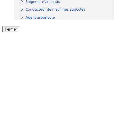
Fermer
Fermer
le détail de l'offre
/
Offre
sur
Offre précéden