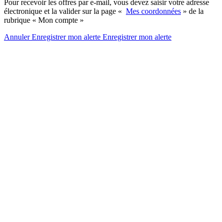
Pour recevoir les offres par e-mail, vous devez saisir votre adresse
électronique et la valider sur la page «
Mes coordonnées
» de la
rubrique « Mon compte »
Annuler
Enregistrer mon alerte
Enregistrer
mon alerte