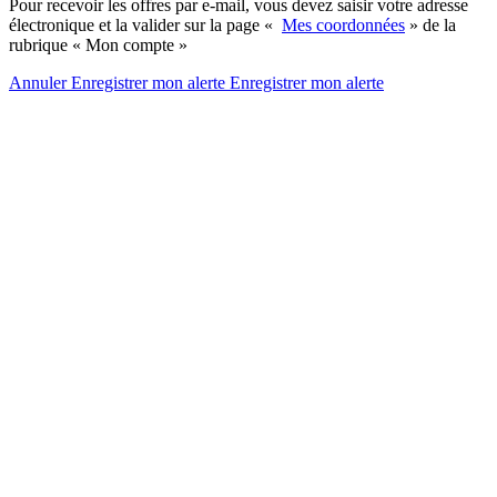
Pour recevoir les offres par e-mail, vous devez saisir votre adresse
électronique et la valider sur la page «
Mes coordonnées
» de la
rubrique « Mon compte »
Annuler
Enregistrer mon alerte
Enregistrer
mon alerte