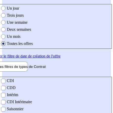
e création de l'offre
Un jour
Trois jours
Une semaine
Deux semaines
Un mois
Toutes les offres
er
le filtre de date de création de l'offre
les filtres de types de
Contrat
de contrat
CDI
CDD
Intérim
CDI Intérimaire
Saisonnier