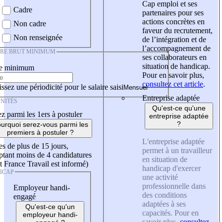
Cap emploi et ses
Cadre
partenaires pour ses
actions concrètes en
Non cadre
faveur du recrutement,
Non renseignée
de l’intégration et de
l’accompagnement de
IRE BRUT MINIMUM
ses collaborateurs en
situation de handicap.
re minimum
Pour en savoir plus,
consultez cet article
.
ssez une périodicité pour le salaire saisi
Entreprise adaptée
NITÉS
Qu'est-ce qu'une
z parmi les 1ers à postuler
entreprise adaptée
?
urquoi serez-vous parmi les
premiers à postuler ?
L'entreprise adaptée
es de plus de 15 jours,
permet à un travailleur
tant moins de 4 candidatures
en situation de
t France Travail est informé)
handicap d'exercer
ICAP
une activité
professionnelle dans
Employeur handi-
des conditions
engagé
adaptées à ses
Qu'est-ce qu'un
capacités. Pour en
employeur handi-
savoir plus,
consultez