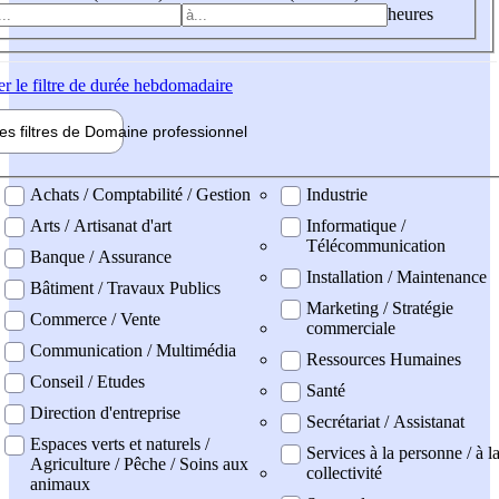
heures
er
le filtre de durée hebdomadaire
les filtres de
Domaine pro
fessionnel
ne professionel
Achats / Comptabilité / Gestion
Industrie
Arts / Artisanat d'art
Informatique /
Télécommunication
Banque / Assurance
Installation / Maintenance
Bâtiment / Travaux Publics
Marketing / Stratégie
Commerce / Vente
commerciale
Communication / Multimédia
Ressources Humaines
Conseil / Etudes
Santé
Direction d'entreprise
Secrétariat / Assistanat
Espaces verts et naturels /
Services à la personne / à l
Agriculture / Pêche / Soins aux
collectivité
animaux