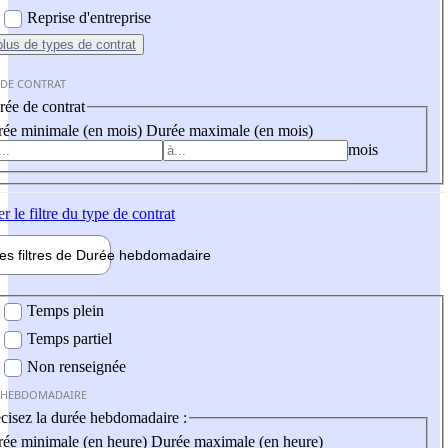
Reprise d'entreprise
plus
de types de contrat
 DE CONTRAT
ée de contrat
ée minimale (en mois)
Durée maximale (en mois)
mois
er
le filtre du type de contrat
les filtres de
Durée hebdo
madaire
 hebdomadaire
Temps plein
Temps partiel
Non renseignée
 HEBDOMADAIRE
cisez la durée hebdomadaire :
ée minimale (en heure)
Durée maximale (en heure)