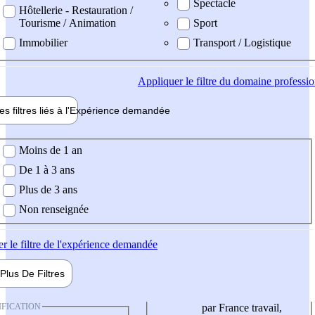
Spectacle
Hôtellerie - Restauration /
Tourisme / Animation
Sport
Immobilier
Transport / Logistique
Appliquer
le filtre du domaine professi
es filtres liés à l'
Expérience
demandée
ience demandée
Moins de 1 an
De 1 à 3 ans
Plus de 3 ans
Non renseignée
er
le filtre de l'expérience demandée
Plus De
Filtres
IFICATION
par France travail,