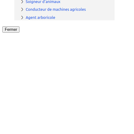
Fermer
Fermer
le détail de l'offre
/
Offre
sur
Offre précéden