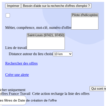
Imprimer
Besoin d'aide sur la recherche d'offres d'emploi ?
Métier, compétence, mot-clé, numéro d'offre
Lieu de travail
Distance autour du lieu choisi
Rechercher
des offres
Créer une alerte
Qui sont n
icher uniquement
 offres France Travail
Cette action recharge la liste des offres
les filtres de
Date de création
de l'offre