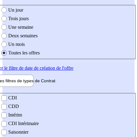
e création de l'offre
Un jour
Trois jours
Une semaine
Deux semaines
Un mois
Toutes les offres
er
le filtre de date de création de l'offre
les filtres de types de
Contrat
de contrat
CDI
CDD
Intérim
CDI Intérimaire
Saisonnier