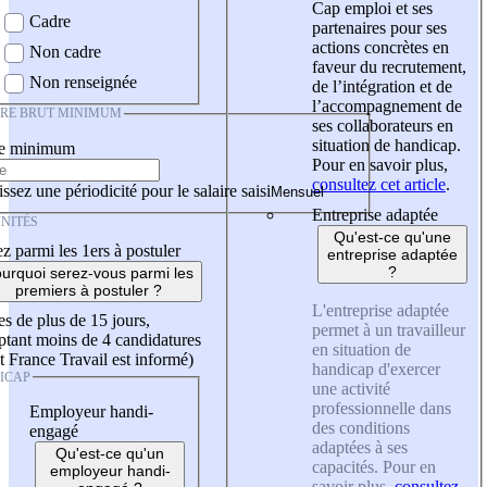
Cap emploi et ses
Cadre
partenaires pour ses
actions concrètes en
Non cadre
faveur du recrutement,
Non renseignée
de l’intégration et de
l’accompagnement de
IRE BRUT MINIMUM
ses collaborateurs en
situation de handicap.
re minimum
Pour en savoir plus,
consultez cet article
.
ssez une périodicité pour le salaire saisi
Entreprise adaptée
NITÉS
Qu'est-ce qu'une
z parmi les 1ers à postuler
entreprise adaptée
?
urquoi serez-vous parmi les
premiers à postuler ?
L'entreprise adaptée
es de plus de 15 jours,
permet à un travailleur
tant moins de 4 candidatures
en situation de
t France Travail est informé)
handicap d'exercer
ICAP
une activité
professionnelle dans
Employeur handi-
des conditions
engagé
adaptées à ses
Qu'est-ce qu'un
capacités. Pour en
employeur handi-
savoir plus,
consultez