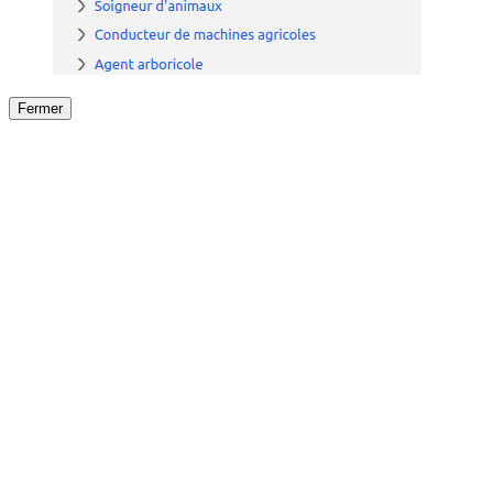
Fermer
Fermer
le détail de l'offre
/
Offre
sur
Offre précéden