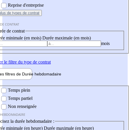
Reprise d'entreprise
plus
de types de contrat
 DE CONTRAT
ée de contrat
ée minimale (en mois)
Durée maximale (en mois)
mois
er
le filtre du type de contrat
les filtres de
Durée hebdo
madaire
 hebdomadaire
Temps plein
Temps partiel
Non renseignée
 HEBDOMADAIRE
cisez la durée hebdomadaire :
ée minimale (en heure)
Durée maximale (en heure)