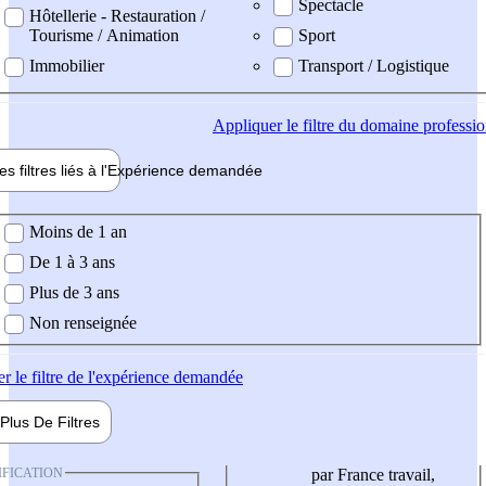
Spectacle
Hôtellerie - Restauration /
Tourisme / Animation
Sport
Immobilier
Transport / Logistique
Appliquer
le filtre du domaine professi
es filtres liés à l'
Expérience
demandée
ience demandée
Moins de 1 an
De 1 à 3 ans
Plus de 3 ans
Non renseignée
er
le filtre de l'expérience demandée
Plus De
Filtres
IFICATION
par France travail,