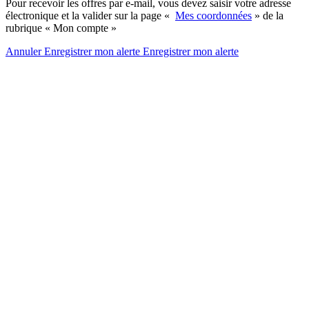
Pour recevoir les offres par e-mail, vous devez saisir votre adresse
électronique et la valider sur la page «
Mes coordonnées
» de la
rubrique « Mon compte »
Annuler
Enregistrer mon alerte
Enregistrer
mon alerte