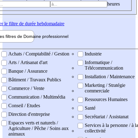
heures
er
le filtre de durée hebdomadaire
les filtres de
Domaine pro
fessionnel
ne professionel
Achats / Comptabilité / Gestion
Industrie
Arts / Artisanat d'art
Informatique /
Télécommunication
Banque / Assurance
Installation / Maintenance
Bâtiment / Travaux Publics
Marketing / Stratégie
Commerce / Vente
commerciale
Communication / Multimédia
Ressources Humaines
Conseil / Etudes
Santé
Direction d'entreprise
Secrétariat / Assistanat
Espaces verts et naturels /
Services à la personne / à l
Agriculture / Pêche / Soins aux
collectivité
animaux