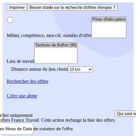
Imprimer
Besoin d'aide sur la recherche d'offres d'emploi ?
Métier, compétence, mot-clé, numéro d'offre
Lieu de travail
Distance autour du lieu choisi
Rechercher
des offres
Créer une alerte
Qui sont n
icher uniquement
 offres France Travail
Cette action recharge la liste des offres
les filtres de
Date de création
de l'offre