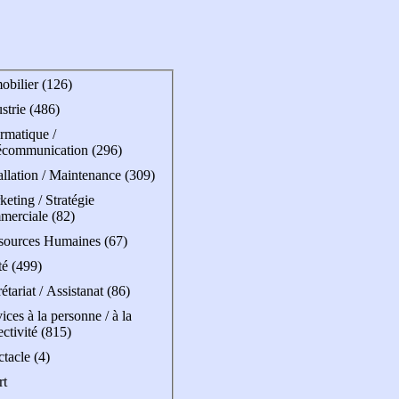
obilier (126)
strie (486)
rmatique /
écommunication (296)
allation / Maintenance (309)
eting / Stratégie
merciale (82)
sources Humaines (67)
té (499)
étariat / Assistanat (86)
ices à la personne / à la
ectivité (815)
tacle (4)
rt