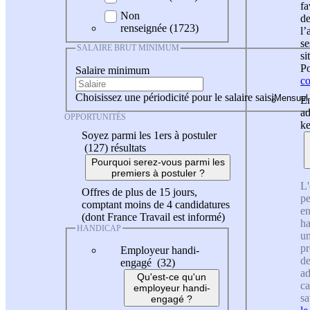
fa
Non
de
renseignée (1723)
l
se
SALAIRE BRUT MINIMUM
si
Po
Salaire minimum
co
Choisissez une périodicité pour le salaire saisi
En
ad
OPPORTUNITÉS
ke
Soyez parmi les 1ers à postuler
(127)
résultats
Pourquoi serez-vous parmi les
premiers à postuler ?
L'
Offres de plus de 15 jours,
pe
comptant moins de 4 candidatures
en
(dont France Travail est informé)
ha
HANDICAP
un
pr
Employeur handi-
de
engagé (32)
ad
Qu'est-ce qu'un
ca
employeur handi-
sa
engagé ?