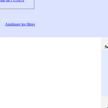
 site de l’UNEA
.
Appliquer
les filtres
S