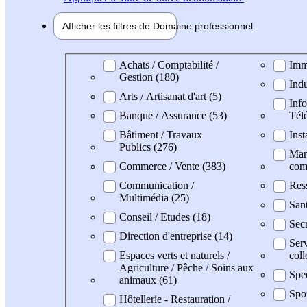
Afficher les filtres de
Domaine pro
fessionnel
Domaine professionel
Achats / Comptabilité /
Imm
Gestion (180)
Indu
Arts / Artisanat d'art (5)
Info
Banque / Assurance (53)
Tél
Bâtiment / Travaux
Inst
Publics (276)
Mark
Commerce / Vente (383)
com
Communication /
Res
Multimédia (25)
San
Conseil / Etudes (18)
Secr
Direction d'entreprise (14)
Serv
Espaces verts et naturels /
coll
Agriculture / Pêche / Soins aux
Spec
animaux (61)
Spo
Hôtellerie - Restauration /