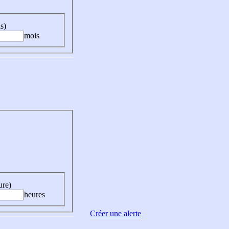
s)
mois
ure)
heures
Créer une alerte