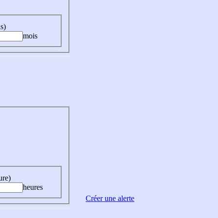
s)
mois
ure)
heures
Créer une alerte