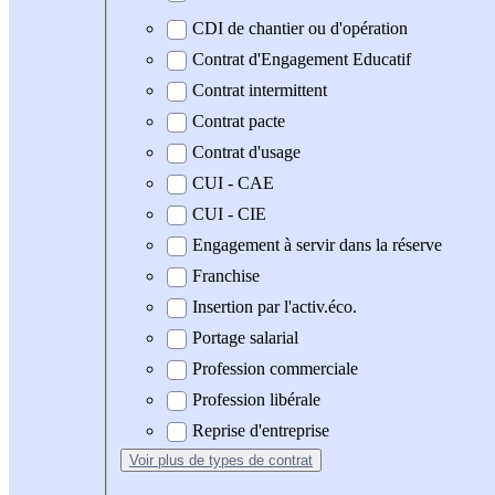
CDI de chantier ou d'opération
Contrat d'Engagement Educatif
Contrat intermittent
Contrat pacte
Contrat d'usage
CUI - CAE
CUI - CIE
Engagement à servir dans la réserve
Franchise
Insertion par l'activ.éco.
Portage salarial
Profession commerciale
Profession libérale
Reprise d'entreprise
Voir plus
de types de contrat