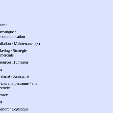
strie
rmatique /
écommunication
allation / Maintenance (8)
eting / Stratégie
merciale
sources Humaines
té
étariat / Assistanat
ices à la personne / à la
ectivité
ctacle
rt
sport / Logistique