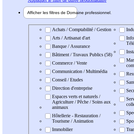
Appliquer
le filtre de durée hebdomadaire
Afficher les filtres de
Domaine pro
fessionnel
Domaine professionel
Achats / Comptabilité / Gestion
Indu
Arts / Artisanat d'art
Info
Tél
Banque / Assurance
Inst
Bâtiment / Travaux Publics (58)
Mark
Commerce / Vente
com
Communication / Multimédia
Res
Conseil / Etudes
San
Direction d'entreprise
Secr
Espaces verts et naturels /
Serv
Agriculture / Pêche / Soins aux
coll
animaux
Spe
Hôtellerie - Restauration /
Tourisme / Animation
Spo
Immobilier
Tran