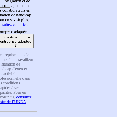
 l’intégration et de
’accompagnement de
s collaborateurs en
tuation de handicap.
ur en savoir plus,
nsultez cet article
.
treprise adaptée
Qu'est-ce qu'une
entreprise adaptée
?
entreprise adaptée
rmet à un travailleur
 situation de
ndicap d'exercer
e activité
ofessionnelle dans
s conditions
aptées à ses
pacités. Pour en
voir plus,
consultez
 site de l’UNEA
.