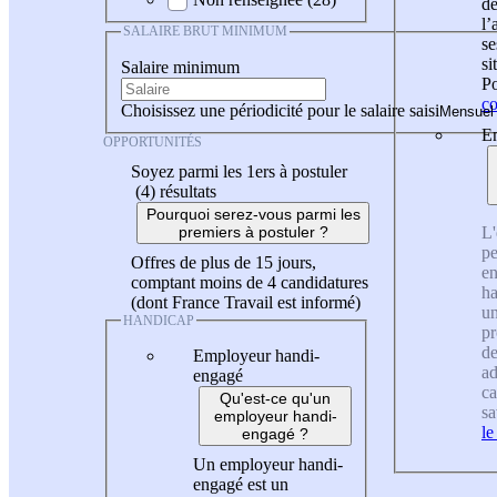
de
l
SALAIRE BRUT MINIMUM
se
si
Salaire minimum
Po
co
Choisissez une périodicité pour le salaire saisi
En
OPPORTUNITÉS
Soyez parmi les 1ers à postuler
(4)
résultats
Pourquoi serez-vous parmi les
L'
premiers à postuler ?
pe
Offres de plus de 15 jours,
en
comptant moins de 4 candidatures
ha
(dont France Travail est informé)
un
HANDICAP
pr
de
Employeur handi-
ad
engagé
ca
Qu'est-ce qu'un
sa
employeur handi-
le
engagé ?
Un employeur handi-
engagé est un