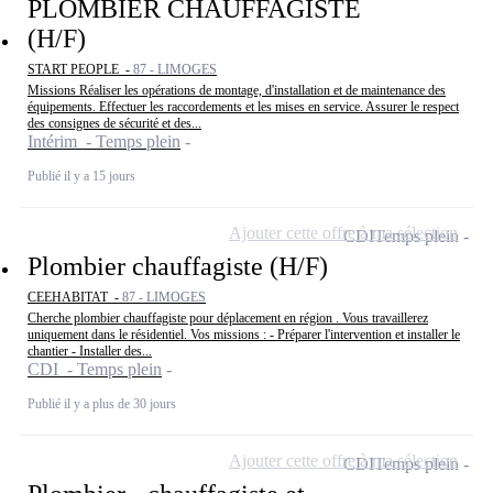
PLOMBIER CHAUFFAGISTE
(H/F)
START PEOPLE -
87 - LIMOGES
Missions Réaliser les opérations de montage, d'installation et de maintenance des
équipements. Effectuer les raccordements et les mises en service. Assurer le respect
des consignes de sécurité et des...
Intérim - Temps plein
Publié il y a 15 jours
Ajouter cette offre à ma sélection
CDI
Temps plein
Plombier chauffagiste (H/F)
CEEHABITAT -
87 - LIMOGES
Cherche plombier chauffagiste pour déplacement en région . Vous travaillerez
uniquement dans le résidentiel. Vos missions : - Préparer l'intervention et installer le
chantier - Installer des...
CDI - Temps plein
Publié il y a plus de 30 jours
Ajouter cette offre à ma sélection
CDI
Temps plein