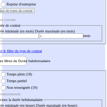
Reprise d'entreprise
plus
de types de contrat
 DE CONTRAT
ée de contrat
ée minimale (en mois)
Durée maximale (en mois)
mois
er
le filtre du type de contrat
les filtres de
Durée hebdo
madaire
 hebdomadaire
Temps plein (18)
Temps partiel
Non renseignée (19)
 HEBDOMADAIRE
cisez la durée hebdomadaire :
ée minimale (en heure)
Durée maximale (en heure)