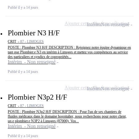
Publié il y a 14 jours
Ajouter cette offre à ma sélection
Intérim
Non renseigné
Plombier N3 H/F
CRIT -
87 - LIMOGES
POSTE : Plombier N3 H/F DESCRIPTION : Rejoignez notre équipe dynamique en
tant que Plombier.e N3 en intérim à Limoges et mettez vos compétences au service
des particuliers et syndics de copropriétés...
Intérim - Non renseigné
Publié il y a 14 jours
Ajouter cette offre à ma sélection
Intérim
Non renseigné
Plombier N3p2 H/F
CRIT -
87 - LIMOGES
POSTE : Plombier N3p2 H/F DESCRIPTION : Pour l'un de ses chantiers de
fluides médicaux dans le domaine hospitalier, nous recherchons pour notre client,
un.e plombier.e N3P2 à Limoges (87000). Vos...
Intérim - Non renseigné
Publié il y a 14 jours