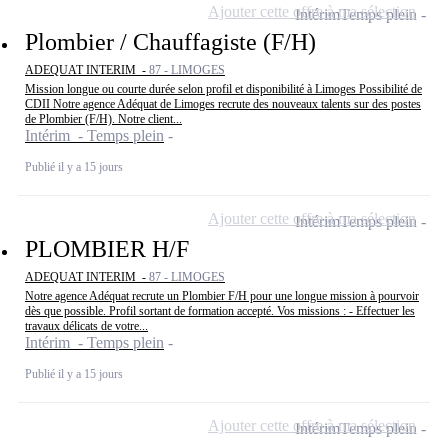
Ajouter cette offre à ma sélection
Intérim
Temps plein
Plombier / Chauffagiste (F/H)
ADEQUAT INTERIM -
87 - LIMOGES
Mission longue ou courte durée selon profil et disponibilité à Limoges Possibilité de
CDII Notre agence Adéquat de Limoges recrute des nouveaux talents sur des postes
de Plombier (F/H). Notre client...
Intérim - Temps plein
Publié il y a 15 jours
Ajouter cette offre à ma sélection
Intérim
Temps plein
PLOMBIER H/F
ADEQUAT INTERIM -
87 - LIMOGES
Notre agence Adéquat recrute un Plombier F/H pour une longue mission à pourvoir
dès que possible. Profil sortant de formation accepté. Vos missions : - Effectuer les
travaux délicats de votre...
Intérim - Temps plein
Publié il y a 15 jours
Ajouter cette offre à ma sélection
Intérim
Temps plein