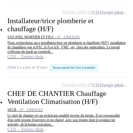
Ajouter cette offre à ma sélection
CDI
Temps plein
Installateur/trice plomberie et
chauffage (H/F)
SAS JOEL MORTIER ET FILS -
87 - LIMOGES
Nous recherchons un-e installateur/trice en plomberie et chauffage (H/F), installation
de chaudières gaz et PAC A/A et A/E, VMC, etc, chez des particuliers. Le travail
s'effectue du lundi au vendredi...
CDI - Temps plein
Publié il y a plus de 30 jours
Soyez parmi les 1ers à postuler
Ajouter cette offre à ma sélection
CDI
Temps plein
CHEF DE CHANTIER Chauffage
Ventilation Climatisation (H/F)
SECB -
87 - LIMOGES
Le chef de chantier est un technicien qualifié proche du terrain. Il est responsable
d'un petit groupe d'ouvriers et est chargé, avec son équipe dont il organise les
activités, de la bonne exécution...
CDI - Temps plein