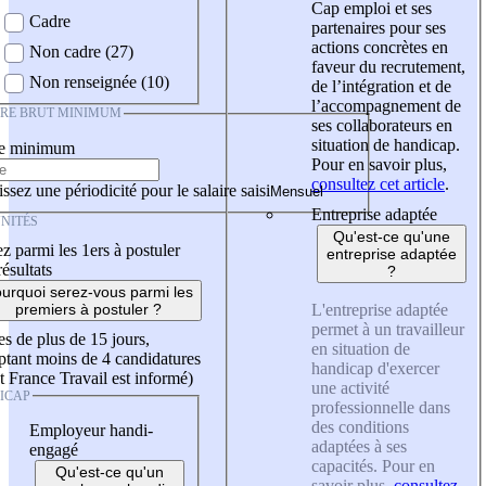
Cap emploi et ses
Cadre
partenaires pour ses
actions concrètes en
Non cadre (27)
faveur du recrutement,
Non renseignée (10)
de l’intégration et de
l’accompagnement de
IRE BRUT MINIMUM
ses collaborateurs en
situation de handicap.
re minimum
Pour en savoir plus,
consultez cet article
.
ssez une périodicité pour le salaire saisi
Entreprise adaptée
NITÉS
Qu'est-ce qu'une
z parmi les 1ers à postuler
entreprise adaptée
résultats
?
urquoi serez-vous parmi les
L'entreprise adaptée
premiers à postuler ?
permet à un travailleur
es de plus de 15 jours,
en situation de
tant moins de 4 candidatures
handicap d'exercer
t France Travail est informé)
une activité
ICAP
professionnelle dans
des conditions
Employeur handi-
adaptées à ses
engagé
capacités. Pour en
Qu'est-ce qu'un
savoir plus,
consultez