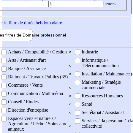
heures
er
le filtre de durée hebdomadaire
les filtres de
Domaine pro
fessionnel
ne professionel
Achats / Comptabilité / Gestion
Industrie
Arts / Artisanat d'art
Informatique /
Télécommunication
Banque / Assurance
Installation / Maintenance (
Bâtiment / Travaux Publics (35)
Marketing / Stratégie
Commerce / Vente
commerciale
Communication / Multimédia
Ressources Humaines
Conseil / Etudes
Santé
Direction d'entreprise
Secrétariat / Assistanat
Espaces verts et naturels /
Services à la personne / à l
Agriculture / Pêche / Soins aux
collectivité
animaux