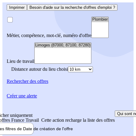
Imprimer
Besoin d'aide sur la recherche d'offres d'emploi ?
Métier, compétence, mot-clé, numéro d'offre
Lieu de travail
Distance autour du lieu choisi
Rechercher
des offres
Créer une alerte
Qui sont n
icher uniquement
 offres France Travail
Cette action recharge la liste des offres
les filtres de
Date de création
de l'offre