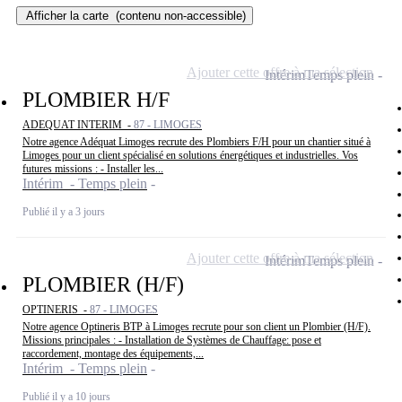
Afficher la carte
(contenu non-accessible)
Ajouter cette offre à ma sélection
Intérim
Temps plein
PLOMBIER H/F
ADEQUAT INTERIM -
87 - LIMOGES
Notre agence Adéquat Limoges recrute des Plombiers F/H pour un chantier situé à
Limoges pour un client spécialisé en solutions énergétiques et industrielles. Vos
futures missions : - Installer les...
Intérim - Temps plein
Publié il y a 3 jours
Ajouter cette offre à ma sélection
Intérim
Temps plein
PLOMBIER (H/F)
OPTINERIS -
87 - LIMOGES
Notre agence Optineris BTP à Limoges recrute pour son client un Plombier (H/F).
Missions principales : - Installation de Systèmes de Chauffage: pose et
raccordement, montage des équipements,...
Intérim - Temps plein
Publié il y a 10 jours