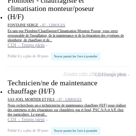
Plombier - chauffagiste et
climatisation monteur/poseur
(H/F)
FONTAINE SERGE -
87 - LIMOGES
En tant que Plombier/Chauffagiste/Climatisation Monteur Poseur, vous serez
responsable de l'installation, de la maintenance et de la réparation des systèmes de
plomberie, de chauffage et de...
CDI - Temps plein
Publié il y a plus de 30 jours
Soyez parmi les 1ers à postuler
Ajouter cette offre à ma sélection
CDI
Temps plein
Technicien/ne de maintenance
chauffage (H/F)
SAS JOEL MORTIER ET FILS -
87 - LIMOGES
Nous recherchons un-e technicien/ne de maintenance chauffage (H/F) pour réaliser
des entretiens et des réparations sur chaudières gaz et fioul, PAC A/A et A/E chez
des particuliers. Le travail...
CDI - Temps plein
Publié il y a plus de 30 jours
Soyez parmi les 1ers à postuler