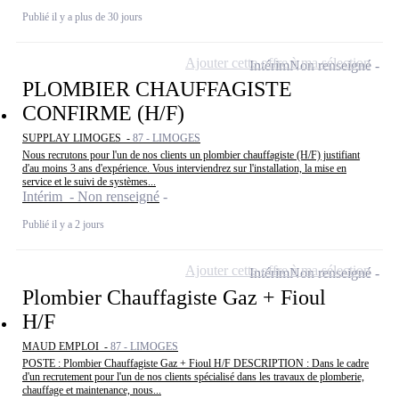
Publié il y a plus de 30 jours
Ajouter cette offre à ma sélection
Intérim
Non renseigné
PLOMBIER CHAUFFAGISTE
CONFIRME (H/F)
SUPPLAY LIMOGES -
87 - LIMOGES
Nous recrutons pour l'un de nos clients un plombier chauffagiste (H/F) justifiant
d'au moins 3 ans d'expérience. Vous interviendrez sur l'installation, la mise en
service et le suivi de systèmes...
Intérim - Non renseigné
Publié il y a 2 jours
Ajouter cette offre à ma sélection
Intérim
Non renseigné
Plombier Chauffagiste Gaz + Fioul
H/F
MAUD EMPLOI -
87 - LIMOGES
POSTE : Plombier Chauffagiste Gaz + Fioul H/F DESCRIPTION : Dans le cadre
d'un recrutement pour l'un de nos clients spécialisé dans les travaux de plomberie,
chauffage et maintenance, nous...