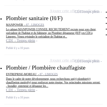
Ajouter cette offre à ma sélection
CDI
Temps plein
Plombier sanitaire (H/F)
MANPOWER -
87 - LIMOGES
Le cabinet MANPOWER CONSEIL RECRUTEMENT recrute pour son client,
spécialiste de l'habitat et du bâtiment, un Plombier dépanneur (H/F) en CDI à
Limoges. Venez rejoindre le spécialiste de l'habitat et...
CDI - Temps plein
Publié il y a 10 jours
Ajouter cette offre à ma sélection
CDI
Temps plein
Plombier / Plombière chauffagiste
ENTREPRISE-MOREAU -
87 - LIMOGES
Dans le cadre de notre développement, nous recherchons un(e) plombier(e)
chauffagiste motivé(e) pour renforcer notre équipe. Vos principales missions seront:
- Installer, entretenir et dépanner les...
CDI - Temps plein
Publié il y a 10 jours