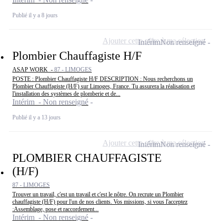
Publié il y a 8 jours
Ajouter cette offre à ma sélection
Intérim
Non renseigné
Plombier Chauffagiste H/F
ASAP WORK -
87 - LIMOGES
POSTE : Plombier Chauffagiste H/F DESCRIPTION : Nous recherchons un
Plombier Chauffagiste (H/F) sur Limoges, France. Tu assurera la réalisation et
l'installation des systèmes de plomberie et de...
Intérim - Non renseigné
Publié il y a 13 jours
Ajouter cette offre à ma sélection
Intérim
Non renseigné
PLOMBIER CHAUFFAGISTE
(H/F)
87 - LIMOGES
Trouver un travail, c'est un travail et c'est le nôtre. On recrute un Plombier
chauffagiste (H/F) pour l'un de nos clients. Vos missions, si vous l'acceptez
:Assemblage, pose et raccordement...
Intérim - Non renseigné