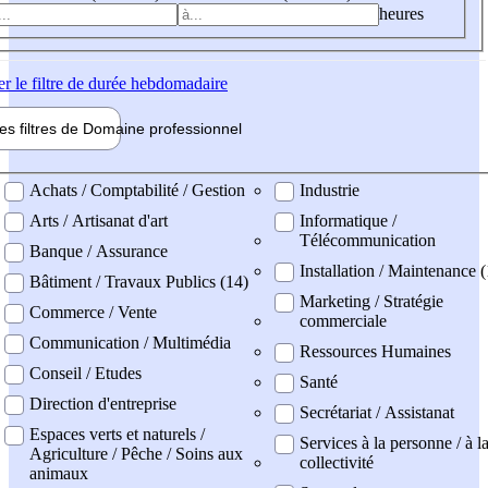
heures
er
le filtre de durée hebdomadaire
les filtres de
Domaine pro
fessionnel
ne professionel
Achats / Comptabilité / Gestion
Industrie
Arts / Artisanat d'art
Informatique /
Télécommunication
Banque / Assurance
Installation / Maintenance (
Bâtiment / Travaux Publics (14)
Marketing / Stratégie
Commerce / Vente
commerciale
Communication / Multimédia
Ressources Humaines
Conseil / Etudes
Santé
Direction d'entreprise
Secrétariat / Assistanat
Espaces verts et naturels /
Services à la personne / à l
Agriculture / Pêche / Soins aux
collectivité
animaux