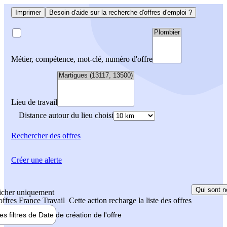
Imprimer
Besoin d'aide sur la recherche d'offres d'emploi ?
Métier, compétence, mot-clé, numéro d'offre
Lieu de travail
Distance autour du lieu choisi
Rechercher
des offres
Créer une alerte
Qui sont n
icher uniquement
 offres France Travail
Cette action recharge la liste des offres
les filtres de
Date de création
de l'offre