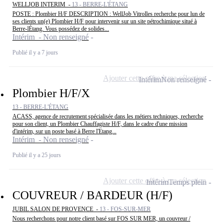
WELLJOB INTERIM -
13 - BERRE-L'ÉTANG
POSTE : Plombier H/F DESCRIPTION : WellJob Vitrolles recherche pour lun de
ses clients un(e) Plombier H/F pour intervenir sur un site pétrochimique situé à
Berre-lÉtang. Vous possédez de solides...
Intérim - Non renseigné
Publié il y a 7 jours
Ajouter cette offre à ma sélection
Intérim
Non renseigné
Plombier H/F/X
13 - BERRE-L'ÉTANG
ACASS, agence de recrutement spécialisée dans les métiers techniques, recherche
pour son client, un Plombier Chauffagiste H/F, dans le cadre d'une mission
d'intérim, sur un poste basé à Berre l'Etang...
Intérim - Non renseigné
Publié il y a 25 jours
Ajouter cette offre à ma sélection
Intérim
Temps plein
COUVREUR / BARDEUR (H/F)
JUBIL SALON DE PROVENCE -
13 - FOS-SUR-MER
Nous recherchons pour notre client basé sur FOS SUR MER, un couvreur /