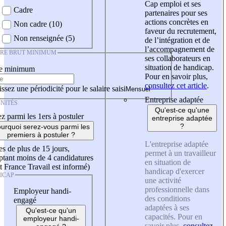
Cap emploi et ses
Cadre
partenaires pour ses
actions concrètes en
Non cadre (10)
faveur du recrutement,
Non renseignée (5)
de l’intégration et de
l’accompagnement de
IRE BRUT MINIMUM
ses collaborateurs en
situation de handicap.
re minimum
Pour en savoir plus,
consultez cet article
.
ssez une périodicité pour le salaire saisi
Entreprise adaptée
NITÉS
Qu'est-ce qu'une
z parmi les 1ers à postuler
entreprise adaptée
?
urquoi serez-vous parmi les
premiers à postuler ?
L'entreprise adaptée
es de plus de 15 jours,
permet à un travailleur
tant moins de 4 candidatures
en situation de
t France Travail est informé)
handicap d'exercer
ICAP
une activité
professionnelle dans
Employeur handi-
des conditions
engagé
adaptées à ses
Qu'est-ce qu'un
capacités. Pour en
employeur handi-
savoir plus,
consultez