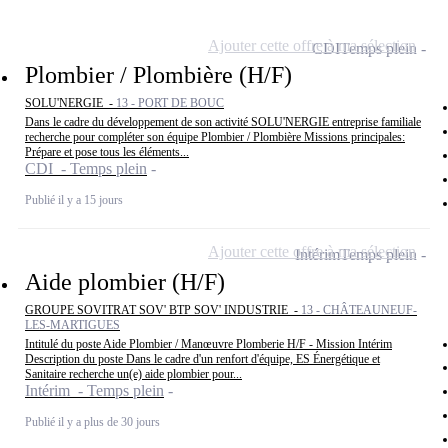
Ajouter cette offre à ma sélection
CDI
Temps plein
Plombier / Plombière (H/F)
SOLU'NERGIE -
13 - PORT DE BOUC
Dans le cadre du développement de son activité SOLU'NERGIE entreprise familiale
recherche pour compléter son équipe Plombier / Plombière Missions principales:
Prépare et pose tous les éléments...
CDI - Temps plein
Publié il y a 15 jours
Ajouter cette offre à ma sélection
Intérim
Temps plein
Aide plombier (H/F)
GROUPE SOVITRAT SOV' BTP SOV' INDUSTRIE -
13 - CHÂTEAUNEUF-
LES-MARTIGUES
Intitulé du poste Aide Plombier / Manœuvre Plomberie H/F - Mission Intérim
Description du poste Dans le cadre d'un renfort d'équipe, ES Énergétique et
Sanitaire recherche un(e) aide plombier pour...
Intérim - Temps plein
Publié il y a plus de 30 jours