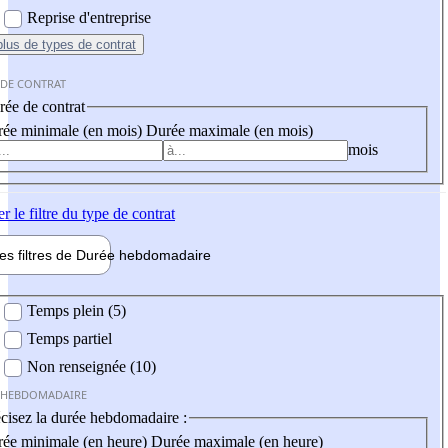
Reprise d'entreprise
plus
de types de contrat
 DE CONTRAT
ée de contrat
ée minimale (en mois)
Durée maximale (en mois)
mois
er
le filtre du type de contrat
les filtres de
Durée hebdo
madaire
 hebdomadaire
Temps plein (5)
Temps partiel
Non renseignée (10)
 HEBDOMADAIRE
cisez la durée hebdomadaire :
ée minimale (en heure)
Durée maximale (en heure)