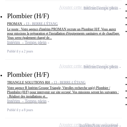
Ajouter cette offre à ma sélection
Intérim
Temps plein
Plombier (H/F)
PROMAN -
13 - BERRE-L'ÉTANG
Le poste : Votre agence d'intérim PROMAN recrute un Plombier H/F. Vous aurez
pour missions la préparation et l'installation d'équipements sanitaires et de chauffage.
Vous serez également chargé de...
Intérim - Temps plein
Publié il y a 2 jours
Ajouter cette offre à ma sélection
Intérim
Temps plein
Plombier (H/F)
TRIANGLE SOLUTIONS RH -
13 - BERRE-L'ÉTANG
Votre agence R Intérim Groupe Triangle, Vitrolles recherche un(e) Plombier /
Plombière (H/F) pour intervenir sur site occupé. Vos missions seront les suivantes :
- Réaliser des installations et...
Intérim - Temps plein
Publié il y a 8 jours
Ajouter cette offre à ma sélection
Intérim
Non renseigné