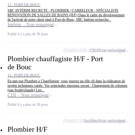
13 - PORT-DE-BOUC
SBC INTÉRIM RECRUTE - PLOMBIER / CARRELEUR - SPÉCIALISTE
RÉNOVATION DE SALLES DE BAINS (H/F) Dans le cadre du développement
de l'activité de notre client situé à Port-de-Bouc, SBC Intérim recherche...
Intérim - Non renseigné
Publié il y a plus de 30 jours
Ajouter cette offre à ma sélection
CDI
Non renseigné
Plombier chauffagiste H/F - Port
de Bouc
13 - PORT-DE-BOUC
En tant que Plombier-e Chauffagiste, vous jouerez un rôle clé dans la réalisation de
projets techniques variés. Vos principales missions seront : Changement de colonnes
(eau froide/chaude) Lire...
CDI - Non renseigné
Publié il y a plus de 30 jours
Ajouter cette offre à ma sélection
Intérim
Non renseigné
Plombier H/F