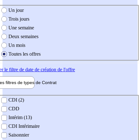
e création de l'offre
Un jour
Trois jours
Une semaine
Deux semaines
Un mois
Toutes les offres
er
le filtre de date de création de l'offre
les filtres de types de
Contrat
de contrat
CDI (2)
CDD
Intérim (13)
CDI Intérimaire
Saisonnier