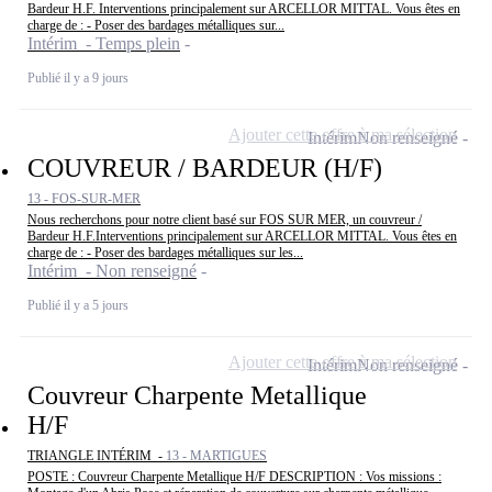
Bardeur H.F. Interventions principalement sur ARCELLOR MITTAL. Vous êtes en
charge de : - Poser des bardages métalliques sur...
Intérim - Temps plein
Publié il y a 9 jours
Ajouter cette offre à ma sélection
Intérim
Non renseigné
COUVREUR / BARDEUR (H/F)
13 - FOS-SUR-MER
Nous recherchons pour notre client basé sur FOS SUR MER, un couvreur /
Bardeur H.F.Interventions principalement sur ARCELLOR MITTAL. Vous êtes en
charge de : - Poser des bardages métalliques sur les...
Intérim - Non renseigné
Publié il y a 5 jours
Ajouter cette offre à ma sélection
Intérim
Non renseigné
Couvreur Charpente Metallique
H/F
TRIANGLE INTÉRIM -
13 - MARTIGUES
POSTE : Couvreur Charpente Metallique H/F DESCRIPTION : Vos missions :