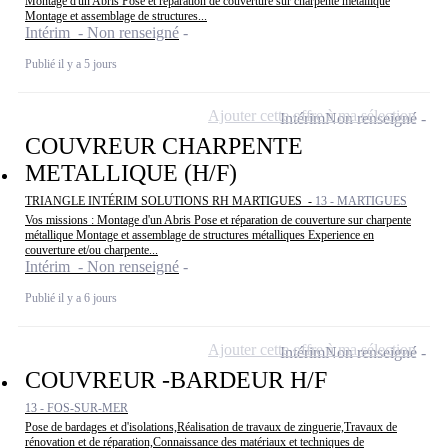
Montage d'un Abris Pose et réparation de couverture sur charpente métallique
Montage et assemblage de structures...
Intérim - Non renseigné
Publié il y a 5 jours
Ajouter cette offre à ma sélection
Intérim
Non renseigné
COUVREUR CHARPENTE
METALLIQUE (H/F)
TRIANGLE INTÉRIM SOLUTIONS RH MARTIGUES -
13 - MARTIGUES
Vos missions : Montage d'un Abris Pose et réparation de couverture sur charpente
métallique Montage et assemblage de structures métalliques Experience en
couverture et/ou charpente...
Intérim - Non renseigné
Publié il y a 6 jours
Ajouter cette offre à ma sélection
Intérim
Non renseigné
COUVREUR -BARDEUR H/F
13 - FOS-SUR-MER
Pose de bardages et d'isolations,Réalisation de travaux de zinguerie,Travaux de
rénovation et de réparation,Connaissance des matériaux et techniques de