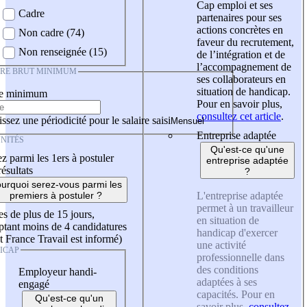
Cap emploi et ses
Cadre
partenaires pour ses
actions concrètes en
Non cadre (74)
faveur du recrutement,
Non renseignée (15)
de l’intégration et de
l’accompagnement de
IRE BRUT MINIMUM
ses collaborateurs en
situation de handicap.
re minimum
Pour en savoir plus,
consultez cet article
.
ssez une périodicité pour le salaire saisi
Entreprise adaptée
NITÉS
Qu'est-ce qu'une
z parmi les 1ers à postuler
entreprise adaptée
résultats
?
urquoi serez-vous parmi les
L'entreprise adaptée
premiers à postuler ?
permet à un travailleur
es de plus de 15 jours,
en situation de
tant moins de 4 candidatures
handicap d'exercer
t France Travail est informé)
une activité
ICAP
professionnelle dans
des conditions
Employeur handi-
adaptées à ses
engagé
capacités. Pour en
Qu'est-ce qu'un
savoir plus,
consultez