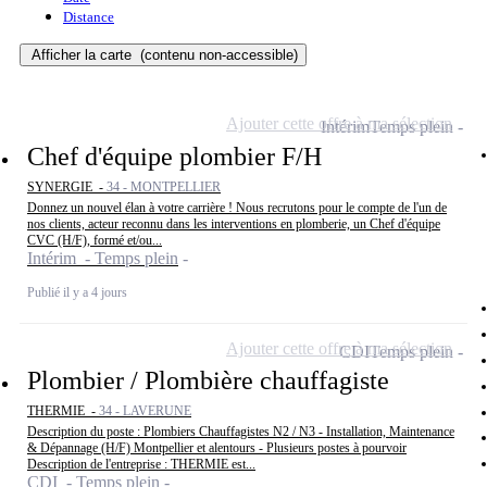
Distance
Afficher la carte
(contenu non-accessible)
Ajouter cette offre à ma sélection
Intérim
Temps plein
Chef d'équipe plombier F/H
SYNERGIE -
34 - MONTPELLIER
Donnez un nouvel élan à votre carrière ! Nous recrutons pour le compte de l'un de
nos clients, acteur reconnu dans les interventions en plomberie, un Chef d'équipe
CVC (H/F), formé et/ou...
Intérim - Temps plein
Publié il y a 4 jours
Ajouter cette offre à ma sélection
CDI
Temps plein
Plombier / Plombière chauffagiste
THERMIE -
34 - LAVERUNE
Description du poste : Plombiers Chauffagistes N2 / N3 - Installation, Maintenance
& Dépannage (H/F) Montpellier et alentours - Plusieurs postes à pourvoir
Description de l'entreprise : THERMIE est...
CDI - Temps plein