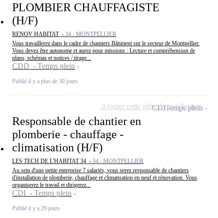
PLOMBIER CHAUFFAGISTE
(H/F)
RENOV HABITAT -
34 - MONTPELLIER
Vous travaillerez dans le cadre de chantiers Bâtiment sur le secteur de Montpellier.
Vous devez être autonome et aurez pour missions : Lecture et compréhension de
plans, schémas et notices / tirage...
CDD - Temps plein
Publié il y a plus de 30 jours
Ajouter cette offre à ma sélection
CDI
Temps plein
Responsable de chantier en
plomberie - chauffage -
climatisation (H/F)
LES TECH DE L'HABITAT 34 -
34 - MONTPELLIER
Au sein d'une petite entreprise 7 salariés, vous serez responsable de chantiers
d'installation de plomberie, chauffage et climatisation en neuf et rénovation. Vous
organiserez le travail et dirigerez...
CDI - Temps plein
Publié il y a 29 jours