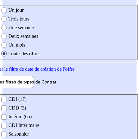
e création de l'offre
Un jour
Trois jours
Une semaine
Deux semaines
Un mois
Toutes les offres
er
le filtre de date de création de l'offre
les filtres de types de
Contrat
de contrat
CDI (17)
CDD (3)
Intérim (65)
CDI Intérimaire
Saisonnier