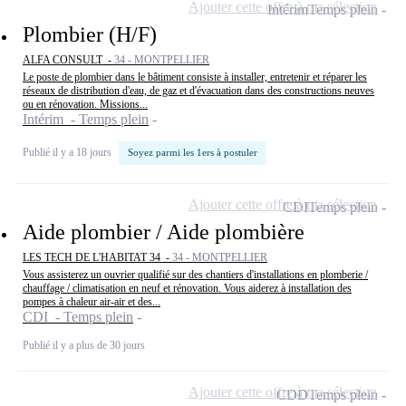
Ajouter cette offre à ma sélection
Intérim
Temps plein
Plombier (H/F)
ALFA CONSULT -
34 - MONTPELLIER
Le poste de plombier dans le bâtiment consiste à installer, entretenir et réparer les
réseaux de distribution d'eau, de gaz et d'évacuation dans des constructions neuves
ou en rénovation. Missions...
Intérim - Temps plein
Publié il y a 18 jours
Soyez parmi les 1ers à postuler
Ajouter cette offre à ma sélection
CDI
Temps plein
Aide plombier / Aide plombière
LES TECH DE L'HABITAT 34 -
34 - MONTPELLIER
Vous assisterez un ouvrier qualifié sur des chantiers d'installations en plomberie /
chauffage / climatisation en neuf et rénovation. Vous aiderez à installation des
pompes à chaleur air-air et des...
CDI - Temps plein
Publié il y a plus de 30 jours
Ajouter cette offre à ma sélection
CDD
Temps plein