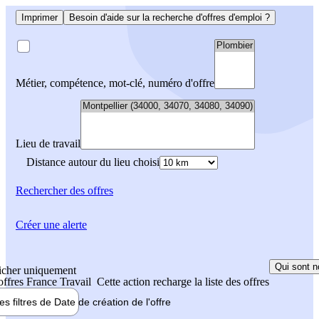
Imprimer
Besoin d'aide sur la recherche d'offres d'emploi ?
Métier, compétence, mot-clé, numéro d'offre
Lieu de travail
Distance autour du lieu choisi
Rechercher
des offres
Créer une alerte
Qui sont n
icher uniquement
 offres France Travail
Cette action recharge la liste des offres
les filtres de
Date de création
de l'offre