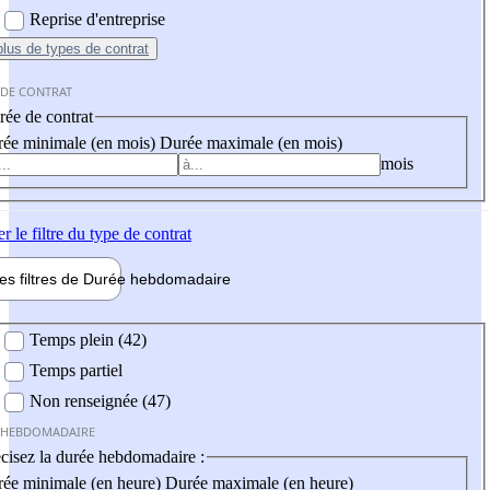
Reprise d'entreprise
plus
de types de contrat
 DE CONTRAT
ée de contrat
ée minimale (en mois)
Durée maximale (en mois)
mois
er
le filtre du type de contrat
les filtres de
Durée hebdo
madaire
 hebdomadaire
Temps plein (42)
Temps partiel
Non renseignée (47)
 HEBDOMADAIRE
cisez la durée hebdomadaire :
ée minimale (en heure)
Durée maximale (en heure)