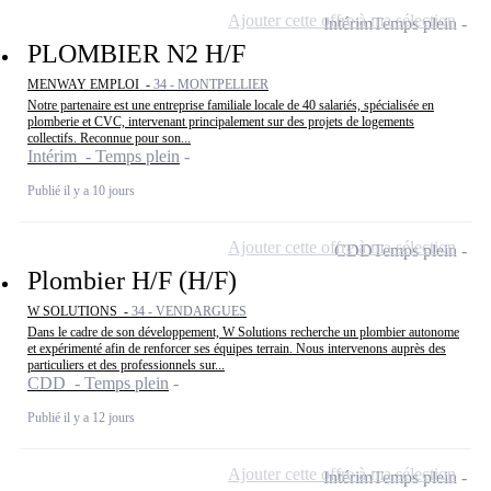
Ajouter cette offre à ma sélection
Intérim
Temps plein
PLOMBIER N2 H/F
MENWAY EMPLOI -
34 - MONTPELLIER
Notre partenaire est une entreprise familiale locale de 40 salariés, spécialisée en
plomberie et CVC, intervenant principalement sur des projets de logements
collectifs. Reconnue pour son...
Intérim - Temps plein
Publié il y a 10 jours
Ajouter cette offre à ma sélection
CDD
Temps plein
Plombier H/F (H/F)
W SOLUTIONS -
34 - VENDARGUES
Dans le cadre de son développement, W Solutions recherche un plombier autonome
et expérimenté afin de renforcer ses équipes terrain. Nous intervenons auprès des
particuliers et des professionnels sur...
CDD - Temps plein
Publié il y a 12 jours
Ajouter cette offre à ma sélection
Intérim
Temps plein