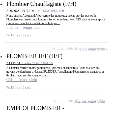
Plombier Chauffagiste (F/H)
ADEQUAT INTERIM -
34 - MONTPELLIER
Notre agence Adéquat d'Alès recrute des nouveaux talents sur des postes de
Plombiers confirmés pour longue mission et embauche en CDI dans une entreprise
spécialisée dans les installations techniques...
Intérim - Temps plein
Publié il y a 12 jours
Ajouter cette offre à ma sélection
CDI
Temps plein
PLOMBIER H/F (H/F)
A'CLIMATIS -
34 - VENDARGUES
A'Climatis recrute un/une plombier(e) (réseaux et sanitaires). Vous assurez des
travaux de plomberie : réseaux EU/EC/EF, l'installation d'équipements sanitaires et
de chauffage, sur des chantiers de...
CDI - Temps plein
Publié il y a 15 jours
Ajouter cette offre à ma sélection
Intérim
Temps plein
EMPLOI PLOMBIER -