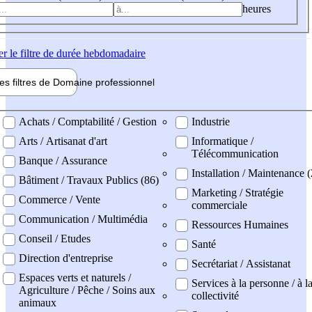
heures
er
le filtre de durée hebdomadaire
les filtres de
Domaine pro
fessionnel
ne professionel
Achats / Comptabilité / Gestion
Industrie
Arts / Artisanat d'art
Informatique /
Télécommunication
Banque / Assurance
Installation / Maintenance (
Bâtiment / Travaux Publics (86)
Marketing / Stratégie
Commerce / Vente
commerciale
Communication / Multimédia
Ressources Humaines
Conseil / Etudes
Santé
Direction d'entreprise
Secrétariat / Assistanat
Espaces verts et naturels /
Services à la personne / à l
Agriculture / Pêche / Soins aux
collectivité
animaux