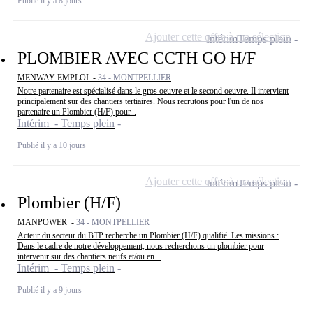
Publié il y a 8 jours
Ajouter cette offre à ma sélection
Intérim
Temps plein
PLOMBIER AVEC CCTH GO H/F
MENWAY EMPLOI -
34 - MONTPELLIER
Notre partenaire est spécialisé dans le gros oeuvre et le second oeuvre. Il intervient
principalement sur des chantiers tertiaires. Nous recrutons pour l'un de nos
partenaire un Plombier (H/F) pour...
Intérim - Temps plein
Publié il y a 10 jours
Ajouter cette offre à ma sélection
Intérim
Temps plein
Plombier (H/F)
MANPOWER -
34 - MONTPELLIER
Acteur du secteur du BTP recherche un Plombier (H/F) qualifié. Les missions :
Dans le cadre de notre développement, nous recherchons un plombier pour
intervenir sur des chantiers neufs et/ou en...
Intérim - Temps plein
Publié il y a 9 jours