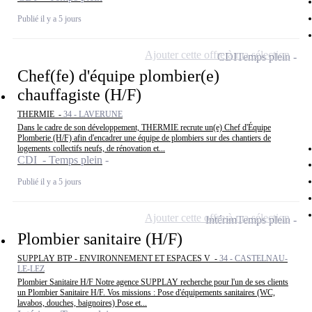
Publié il y a 5 jours
Ajouter cette offre à ma sélection
CDI
Temps plein
Chef(fe) d'équipe plombier(e)
chauffagiste (H/F)
THERMIE -
34 - LAVERUNE
Dans le cadre de son développement, THERMIE recrute un(e) Chef d'Équipe
Plomberie (H/F) afin d'encadrer une équipe de plombiers sur des chantiers de
logements collectifs neufs, de rénovation et...
CDI - Temps plein
Publié il y a 5 jours
Ajouter cette offre à ma sélection
Intérim
Temps plein
Plombier sanitaire (H/F)
SUPPLAY BTP - ENVIRONNEMENT ET ESPACES V -
34 - CASTELNAU-
LE-LEZ
Plombier Sanitaire H/F Notre agence SUPPLAY recherche pour l'un de ses clients
un Plombier Sanitaire H/F. Vos missions : Pose d'équipements sanitaires (WC,
lavabos, douches, baignoires) Pose et...