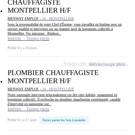
CHAUFFAGISTE
MONTPELLIER H/F
MENWAY EMPLOI -
34 - MONTPELLIER
Sous la responsabilité de votre Chef d'Équipe, vous travaillez en binôme avec un
ouvrier qualifié et intervenez sur un chantier neuf de logements collectifs à
Montpellier. Vos missions : Réaliser...
Intérim - Temps plein
Publié il y a 16 jours
Ajouter cette offre à ma sélection
Intérim
Temps plein
PLOMBIER CHAUFFAGISTE
MONTPELLIER H/F
MENWAY EMPLOI -
34 - MONTPELLIER
Notre partenaire intervient principalement sur des sites habités, notamment en
logements collectifs. Il recherche un plombier chauffagiste expérimenté, capable
d'intervenir en autonomie sur...
Intérim - Temps plein
Publié il y a 17 jours
Soyez parmi les 1ers à postuler