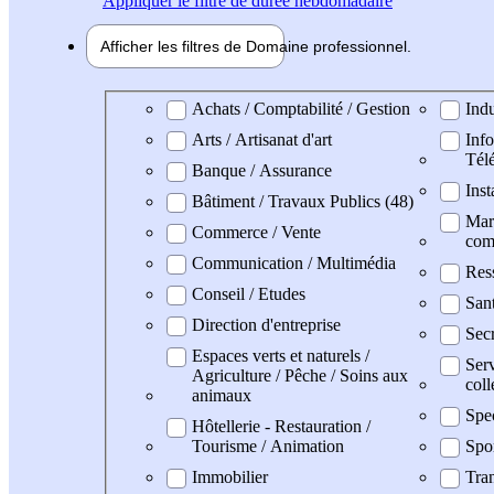
Appliquer
le filtre de durée hebdomadaire
Afficher les filtres de
Domaine pro
fessionnel
Domaine professionel
Achats / Comptabilité / Gestion
Indu
Arts / Artisanat d'art
Info
Tél
Banque / Assurance
Inst
Bâtiment / Travaux Publics (48)
Mark
Commerce / Vente
com
Communication / Multimédia
Res
Conseil / Etudes
San
Direction d'entreprise
Secr
Espaces verts et naturels /
Serv
Agriculture / Pêche / Soins aux
coll
animaux
Spe
Hôtellerie - Restauration /
Tourisme / Animation
Spo
Immobilier
Tran