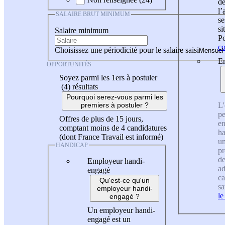
de
l
SALAIRE BRUT MINIMUM
se
si
Salaire minimum
Po
co
Choisissez une périodicité pour le salaire saisi
En
OPPORTUNITÉS
Soyez parmi les 1ers à postuler
(4)
résultats
Pourquoi serez-vous parmi les
L'
premiers à postuler ?
pe
Offres de plus de 15 jours,
en
comptant moins de 4 candidatures
ha
(dont France Travail est informé)
un
HANDICAP
pr
de
Employeur handi-
ad
engagé
ca
Qu'est-ce qu'un
sa
employeur handi-
le
engagé ?
Un employeur handi-
engagé est un