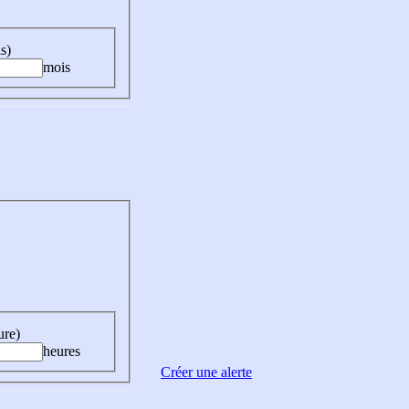
s)
mois
ure)
heures
Créer une alerte