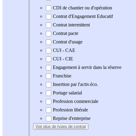
CDI de chantier ou d'opération
Contrat d'Engagement Educatif
Contrat intermittent
Contrat pacte
Contrat d'usage
CUI - CAE
CUI - CIE
Engagement à servir dans la réserve
Franchise
Insertion par l'activ.éco.
Portage salarial
Profession commerciale
Profession libérale
Reprise d'entreprise
Voir plus
de types de contrat