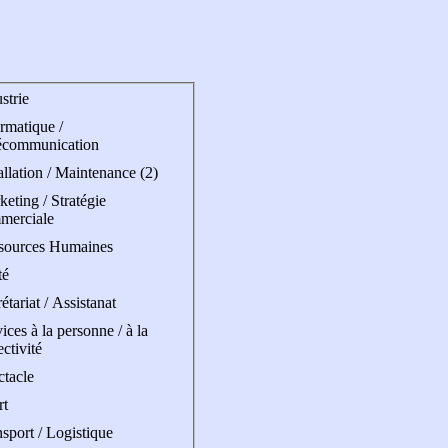
strie
rmatique /
écommunication
allation / Maintenance (2)
eting / Stratégie
merciale
sources Humaines
té
étariat / Assistanat
ices à la personne / à la
ectivité
ctacle
rt
sport / Logistique