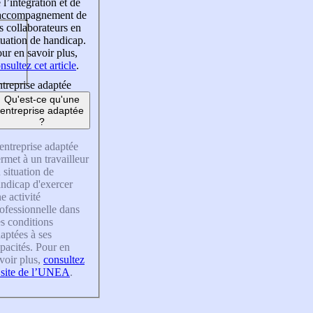
 l’intégration et de
’accompagnement de
s collaborateurs en
tuation de handicap.
ur en savoir plus,
nsultez cet article
.
treprise adaptée
Qu'est-ce qu'une
entreprise adaptée
?
entreprise adaptée
rmet à un travailleur
 situation de
ndicap d'exercer
e activité
ofessionnelle dans
s conditions
aptées à ses
pacités. Pour en
voir plus,
consultez
 site de l’UNEA
.