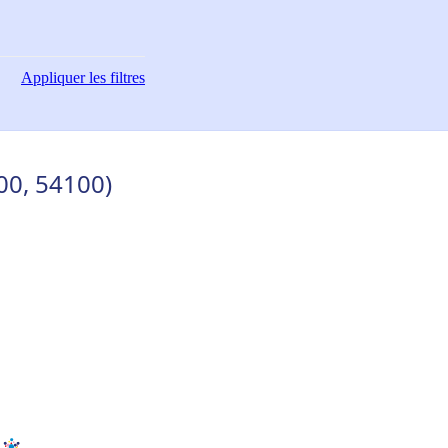
Appliquer
les filtres
00, 54100)